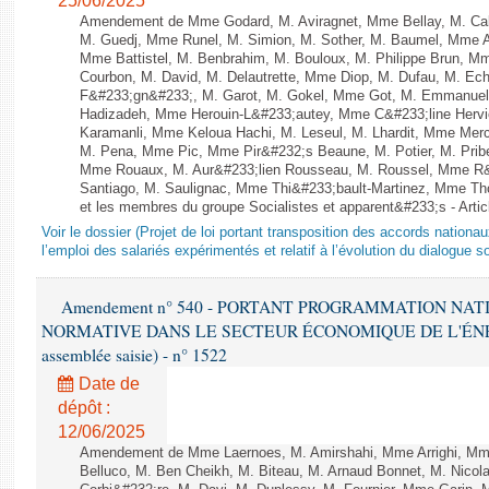
25/06/2025
Amendement de Mme Godard, M. Aviragnet, Mme Bellay, M. Cal
M. Guedj, Mme Runel, M. Simion, M. Sother, M. Baumel, Mme A
Mme Battistel, M. Benbrahim, M. Bouloux, M. Philippe Brun, Mm
Courbon, M. David, M. Delautrette, Mme Diop, M. Dufau, M. Ech
F&#233;gn&#233;, M. Garot, M. Gokel, Mme Got, M. Emmanuel
Hadizadeh, Mme Herouin-L&#233;autey, Mme C&#233;line Herv
Karamanli, Mme Keloua Hachi, M. Leseul, M. Lhardit, Mme Mercie
M. Pena, Mme Pic, Mme Pir&#232;s Beaune, M. Potier, M. Prib
Mme Rouaux, M. Aur&#233;lien Rousseau, M. Roussel, Mme R&
Santiago, M. Saulignac, Mme Thi&#233;bault-Martinez, Mme Thom
et les membres du groupe Socialistes et apparent&#233;s - Artic
Voir le dossier (Projet de loi portant transposition des accords nationa
l’emploi des salariés expérimentés et relatif à l’évolution du dialogue so
Amendement n° 540 - PORTANT PROGRAMMATION NAT
NORMATIVE DANS LE SECTEUR ÉCONOMIQUE DE L'ÉNERGIE
assemblée saisie) - n° 1522
Date de
dépôt :
12/06/2025
Amendement de Mme Laernoes, M. Amirshahi, Mme Arrighi, Mm
Belluco, M. Ben Cheikh, M. Biteau, M. Arnaud Bonnet, M. Nicol