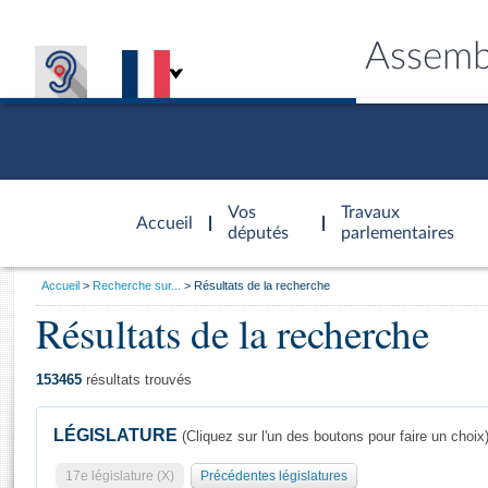
Assemb
Accèder à
la page
Vos
Travaux
Accueil
d'accueil
députés
parlementaires
Vous
Accueil
Recherche sur...
Résultats de la recherche
êtes
Résultats de la recherche
Général
ici
CONNEX
TRAVA
CONNA
DÉC
:
153465
résultats trouvés
LÉGISLATURE
(Cliquez sur l'un des boutons pour faire un choix
17e législature (X)
Précédentes législatures