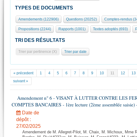
S'id
Présidence
Séance publique
Rôle et pouvoirs de l'Assemblée
Visiter l'Assemblée
TYPES DE DOCUMENTS
Fiches « Connaissance de l’Assemblée »
577 députés
Commissions et autres organes
Visite virtuelle du palais Bourbon
Amendements (122906)
Questions (20252)
Comptes-rendus (3
Organisation de l'Assemblée
Groupes politiques
Europe et International
Assister à une séance
Mot
Propositions (2244)
Rapports (1001)
Textes adoptés (693)
P
Présidence
Conférence des Présidents
Bureau
Collège des Ques
Élections législatives
Contrôle et évaluation
Accès des chercheurs à l’Assemblée
TRI DES RÉSULTATS
Congrès
Les évènements
S'inscrire
Trier par pertinence (X)
Trier par date
Pétitions
Statistiques et chiffres clés
Transparence et déontologie
Vous n'ave
Patrimoine
E
Documents de référence
« précedent
1
4
5
6
7
8
9
10
11
12
13
La Bibliothèque
( Constitution | Règlement de l'Assemblée ... )
Documents parlementaires
suivant »
Les archives
Projets de loi
Contacts et plan d'accès
Amendement n° 6 - VISANT À LUTTER CONTRE LES 
Propositions de loi
Histoire
COMPTES BANCAIRES - 1ère lecture (2ème assemblée saisie) -
Photos libres de droit
Amendements
Juniors
Date de
Textes adoptés
Anciennes législatures
dépôt :
27/02/2025
Liens vers les sites publics
Rapports d'information
Amendement de M. Allegret-Pilot, M. Chaix, M. Michoux, Mme