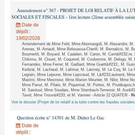
Amendement n° 367 - PROJET DE LOI RELATIF À LA 
SOCIALES ET FISCALES - 1ère lecture (2ème assemblée saisie)
Date de
dépôt :
19/02/2026
Amendement de Mme Feld, Mme Abomangoli, M. Alexandre, M.
Arenas, M. Arnault, Mme Belouassa-Cherifi, M. Bernalicis, M. 
Boumertit, M. Boyard, M. Cadalen, M. Caron, M. Carri&#232;re
Chikirou, M. Clouet, M. Coquerel, M. Coulomme, M. Delogu, M.
Fernandes, Mme Ferrer, M. Gaillard, Mme Guett&#233;, M. Gu
Kerbrat, M. Lachaud, M. Lahmar, M. Laisney, M. Le Coq, M. Le
Legrain, Mme Lejeune, Mme Lepvraud, M. L&#233;aument, Mme
Maximi, Mme Mesmeur, Mme Manon Meunier, M. Nilor, Mme N
Mme Panot, M. Pilato, M. Piquemal, M. Portes, M. Prud&apos;h
M. Saintoul, Mme Soudais, Mme Stambach-Terrenoir, M. Aur&#2
Tavel, Mme Trouv&#233; et M. Vannier - Article 22 QUATER -
Re
Voir le dossier (Projet de loi relatif à la lutte contre les fraudes sociales
Question écrite n° 14301 de M. Didier Le Gac
Date de
dépôt :