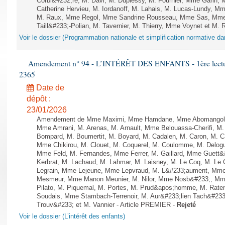
Corbi&#232;re, M. Davi, M. Duplessy, M. Fournier, Mme Garin,
Catherine Hervieu, M. Iordanoff, M. Lahais, M. Lucas-Lundy, 
M. Raux, Mme Regol, Mme Sandrine Rousseau, Mme Sas, Mme
Taill&#233;-Polian, M. Tavernier, M. Thierry, Mme Voynet et M. Ruf
Voir le dossier (Programmation nationale et simplification normative d
Amendement n° 94 - L’INTÉRÊT DES ENFANTS - 1ère lecture 
2365
Date de
dépôt :
23/01/2026
Amendement de Mme Maximi, Mme Hamdane, Mme Abomangoli, 
Mme Amrani, M. Arenas, M. Arnault, Mme Belouassa-Cherifi, M. 
Bompard, M. Boumertit, M. Boyard, M. Cadalen, M. Caron, M. C
Mme Chikirou, M. Clouet, M. Coquerel, M. Coulomme, M. Delog
Mme Feld, M. Fernandes, Mme Ferrer, M. Gaillard, Mme Guett&
Kerbrat, M. Lachaud, M. Lahmar, M. Laisney, M. Le Coq, M. Le
Legrain, Mme Lejeune, Mme Lepvraud, M. L&#233;aument, Mme
Mesmeur, Mme Manon Meunier, M. Nilor, Mme Nosb&#233;, Mm
Pilato, M. Piquemal, M. Portes, M. Prud&apos;homme, M. Raten
Soudais, Mme Stambach-Terrenoir, M. Aur&#233;lien Tach&#233
Trouv&#233; et M. Vannier - Article PREMIER -
Rejeté
Voir le dossier (L’intérêt des enfants)