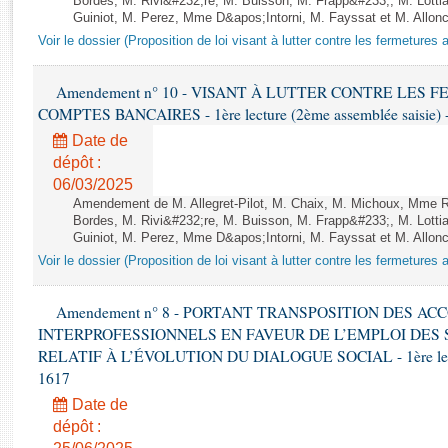
Bordes, M. Rivi&#232;re, M. Buisson, M. Frapp&#233;, M. Lotti
Rapports d'enquête
Guiniot, M. Perez, Mme D&apos;Intorni, M. Fayssat et M. Alloncle
Rapports législatifs
Voir le dossier (Proposition de loi visant à lutter contre les fermeture
Rapports sur l'application des lois
Baromètre de l’application des lois
Amendement n° 10 - VISANT À LUTTER CONTRE LES
COMPTES BANCAIRES - 1ère lecture (2ème assemblée saisie) -
Dossiers législatifs
Date de
dépôt :
Budget et sécurité sociale
06/03/2025
Questions écrites et orales
Amendement de M. Allegret-Pilot, M. Chaix, M. Michoux, Mme
Comptes rendus des débats
Bordes, M. Rivi&#232;re, M. Buisson, M. Frapp&#233;, M. Lotti
Guiniot, M. Perez, Mme D&apos;Intorni, M. Fayssat et M. Alloncle
Voir le dossier (Proposition de loi visant à lutter contre les fermeture
Amendement n° 8 - PORTANT TRANSPOSITION DES A
INTERPROFESSIONNELS EN FAVEUR DE L’EMPLOI DES
RELATIF À L’ÉVOLUTION DU DIALOGUE SOCIAL - 1ère lecture
1617
Date de
dépôt :