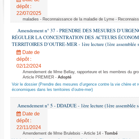
Rapports d'enquête
dépôt :
Rapports législatifs
22/07/2025
Rapports sur l'application des lois
maladies - Reconnaissance de la maladie de Lyme - Reconnais
Baromètre de l’application des lois
Amendement n° 37 - PRENDRE DES MESURES D’URGE
RÉGULER LA CONCENTRATION DES ACTEURS ÉCONOM
Dossiers législatifs
TERRITOIRES D’OUTRE-MER - 1ère lecture (1ère assemblée sai
Budget et sécurité sociale
Date de
Questions écrites et orales
dépôt :
02/12/2024
Comptes rendus des débats
Amendement de Mme Bellay, rapporteure et les membres du grou
Article PREMIER -
Adopté
Voir le dossier (Prendre des mesures d’urgence contre la vie chère et r
économiques dans les territoires d’outre-mer)
Amendement n° 5 - DDADUE - 1ère lecture (1ère assemblée sai
Date de
dépôt :
22/11/2024
Amendement de Mme Brulebois - Article 14 -
Tombé