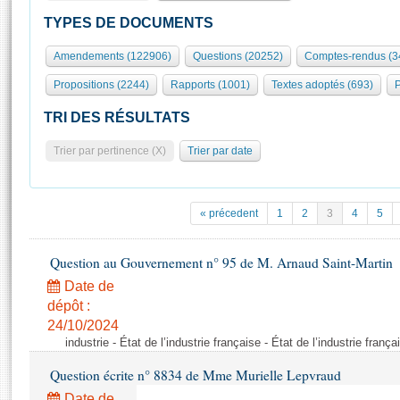
S'id
Présidence
Séance publique
Rôle et pouvoirs de l'Assemblée
Visiter l'Assemblée
TYPES DE DOCUMENTS
Fiches « Connaissance de l’Assemblée »
577 députés
Commissions et autres organes
Visite virtuelle du palais Bourbon
Amendements (122906)
Questions (20252)
Comptes-rendus (3
Organisation de l'Assemblée
Groupes politiques
Europe et International
Assister à une séance
Mot
Propositions (2244)
Rapports (1001)
Textes adoptés (693)
P
Présidence
Conférence des Présidents
Bureau
Collège des Ques
Élections législatives
Contrôle et évaluation
Accès des chercheurs à l’Assemblée
TRI DES RÉSULTATS
Congrès
Les évènements
S'inscrire
Trier par pertinence (X)
Trier par date
Pétitions
Statistiques et chiffres clés
Transparence et déontologie
Vous n'ave
Patrimoine
E
Documents de référence
« précedent
1
2
3
4
5
La Bibliothèque
( Constitution | Règlement de l'Assemblée ... )
Documents parlementaires
Les archives
Question au Gouvernement n° 95 de M. Arnaud Saint-Martin
Projets de loi
Contacts et plan d'accès
Date de
Propositions de loi
Histoire
Photos libres de droit
dépôt :
Amendements
Juniors
24/10/2024
Textes adoptés
industrie - État de l’industrie française - État de l’industrie frança
Anciennes législatures
Question écrite n° 8834 de Mme Murielle Lepvraud
Liens vers les sites publics
Rapports d'information
Date de