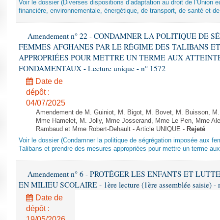
Voir le dossier (Diverses dispositions d’adaptation au droit de l’Unio
financière, environnementale, énergétique, de transport, de santé et de
Amendement n° 22 - CONDAMNER LA POLITIQUE DE 
FEMMES AFGHANES PAR LE RÉGIME DES TALIBANS E
APPROPRIÉES POUR METTRE UN TERME AUX ATTEINTE
FONDAMENTAUX - Lecture unique - n° 1572
Date de
dépôt :
04/07/2025
Amendement de M. Guiniot, M. Bigot, M. Bovet, M. Buisson, M.
Mme Hamelet, M. Jolly, Mme Josserand, Mme Le Pen, Mme Alex
Rambaud et Mme Robert-Dehault - Article UNIQUE -
Rejeté
Voir le dossier (Condamner la politique de ségrégation imposée aux f
Talibans et prendre des mesures appropriées pour mettre un terme aux 
Amendement n° 6 - PROTÉGER LES ENFANTS ET LUT
EN MILIEU SCOLAIRE - 1ère lecture (1ère assemblée saisie) - 
Date de
dépôt :
19/05/2026