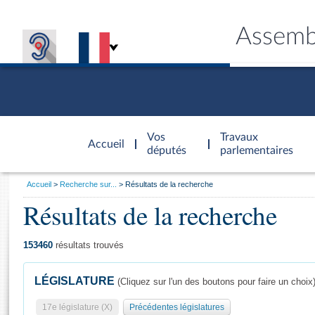
Assemb
Accèder à
la page
Vos
Travaux
Accueil
d'accueil
députés
parlementaires
Vous
Accueil
Recherche sur...
Résultats de la recherche
êtes
Résultats de la recherche
Général
ici
CONNEX
TRAVA
CONNA
DÉC
:
153460
résultats trouvés
LÉGISLATURE
(Cliquez sur l'un des boutons pour faire un choix
17e législature (X)
Précédentes législatures