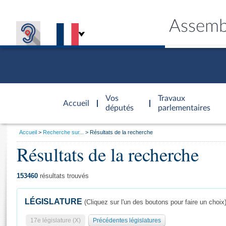
Assemb
Accèder à
la page
Vos
Travaux
Accueil
d'accueil
députés
parlementaires
Vous
Accueil
Recherche sur...
Résultats de la recherche
êtes
Résultats de la recherche
Général
ici
CONNEX
TRAVA
CONNA
DÉC
:
153460
résultats trouvés
LÉGISLATURE
(Cliquez sur l'un des boutons pour faire un choix
17e législature (X)
Précédentes législatures