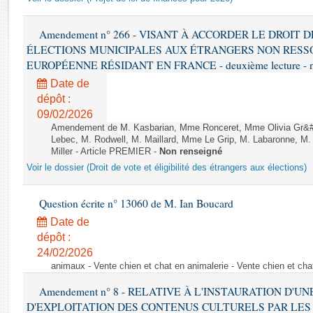
Rapports d'enquête
Rapports législatifs
Amendement n° 266 - VISANT À ACCORDER LE DROIT D
Rapports sur l'application des lois
ÉLECTIONS MUNICIPALES AUX ÉTRANGERS NON RESSO
Baromètre de l’application des lois
EUROPÉENNE RÉSIDANT EN FRANCE - deuxième lecture - n
Date de
Dossiers législatifs
dépôt :
Budget et sécurité sociale
09/02/2026
Amendement de M. Kasbarian, Mme Ronceret, Mme Olivia Gr&#2
Questions écrites et orales
Lebec, M. Rodwell, M. Maillard, Mme Le Grip, M. Labaronne, 
Comptes rendus des débats
Miller - Article PREMIER -
Non renseigné
Voir le dossier (Droit de vote et éligibilité des étrangers aux élections)
Question écrite n° 13060 de M. Ian Boucard
Date de
dépôt :
24/02/2026
animaux - Vente chien et chat en animalerie - Vente chien et cha
Amendement n° 8 - RELATIVE À L'INSTAURATION D'
D'EXPLOITATION DES CONTENUS CULTURELS PAR LES