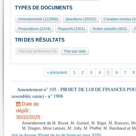
S'id
Présidence
Séance publique
Rôle et pouvoirs de l'Assemblée
Visiter l'Assemblée
TYPES DE DOCUMENTS
Fiches « Connaissance de l’Assemblée »
577 députés
Commissions et autres organes
Visite virtuelle du palais Bourbon
Amendements (122906)
Questions (20252)
Comptes-rendus (3
Organisation de l'Assemblée
Groupes politiques
Europe et International
Assister à une séance
Mot
Propositions (2244)
Rapports (1001)
Textes adoptés (693)
P
Présidence
Conférence des Présidents
Bureau
Collège des Ques
Élections législatives
Contrôle et évaluation
Accès des chercheurs à l’Assemblée
TRI DES RÉSULTATS
Congrès
Les évènements
S'inscrire
Trier par pertinence (X)
Trier par date
Pétitions
Statistiques et chiffres clés
Transparence et déontologie
Vous n'ave
Patrimoine
E
Documents de référence
« précedent
1
2
3
4
5
6
7
8
La Bibliothèque
( Constitution | Règlement de l'Assemblée ... )
Documents parlementaires
Les archives
Amendement n° 105 - PROJET DE LOI DE FINANCES POUR 20
Projets de loi
Contacts et plan d'accès
assemblée saisie) - n° 1906
Propositions de loi
Histoire
Photos libres de droit
Date de
Amendements
Juniors
dépôt :
Textes adoptés
30/10/2025
Anciennes législatures
Amendement de M. Bovet, M. Guiniot, M. Bigot, M. Buisson, Mm
Liens vers les sites publics
M. Dragon, Mme Lelouis, M. Jolly, M. Pfeffer, M. Rambaud et Mm
Rapports d'information
Voir le dossier (Projet de loi de finances pour 2026)