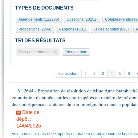
S'id
Présidence
Séance publique
Rôle et pouvoirs de l'Assemblée
Visiter l'Assemblée
TYPES DE DOCUMENTS
Fiches « Connaissance de l’Assemblée »
577 députés
Commissions et autres organes
Visite virtuelle du palais Bourbon
Amendements (122906)
Questions (20252)
Comptes-rendus (3
Organisation de l'Assemblée
Groupes politiques
Europe et International
Assister à une séance
Mot
Propositions (2244)
Rapports (1001)
Textes adoptés (693)
P
Présidence
Conférence des Présidents
Bureau
Collège des Ques
Élections législatives
Contrôle et évaluation
Accès des chercheurs à l’Assemblée
TRI DES RÉSULTATS
Congrès
Les évènements
S'inscrire
Trier par pertinence (X)
Trier par date
Pétitions
Statistiques et chiffres clés
Transparence et déontologie
Vous n'ave
Patrimoine
E
Documents de référence
« précedent
1
2
3
4
5
6
La Bibliothèque
( Constitution | Règlement de l'Assemblée ... )
Documents parlementaires
Les archives
N° 2644 - Proposition de résolution de Mme Anne Stambach-Ter
Projets de loi
Contacts et plan d'accès
commission d'enquête sur les choix opérés en matière de préventi
Propositions de loi
Histoire
des conséquences sanitaires de son imprégnation dans la populati
Photos libres de droit
Amendements
Juniors
Date de
Textes adoptés
dépôt :
Anciennes législatures
14/04/2026
Liens vers les sites publics
Rapports d'information
Voir le dossier (Les choix opérés en matière de prévention de la poll