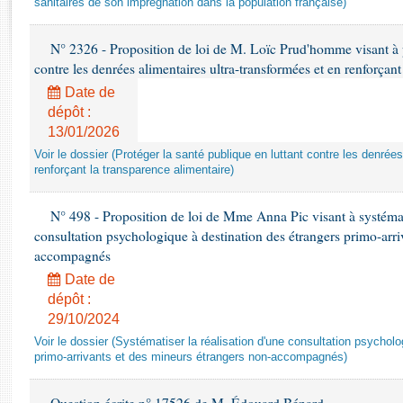
sanitaires de son imprégnation dans la population française)
Rapports d'enquête
Rapports législatifs
N° 2326 - Proposition de loi de M. Loïc Prud'homme visant à pr
Rapports sur l'application des lois
contre les denrées alimentaires ultra-transformées et en renforçant
Baromètre de l’application des lois
Date de
dépôt :
Dossiers législatifs
13/01/2026
Budget et sécurité sociale
Voir le dossier (Protéger la santé publique en luttant contre les denrée
Questions écrites et orales
renforçant la transparence alimentaire)
Comptes rendus des débats
N° 498 - Proposition de loi de Mme Anna Pic visant à systémati
consultation psychologique à destination des étrangers primo-arri
accompagnés
Date de
dépôt :
29/10/2024
Voir le dossier (Systématiser la réalisation d'une consultation psychol
primo-arrivants et des mineurs étrangers non-accompagnés)