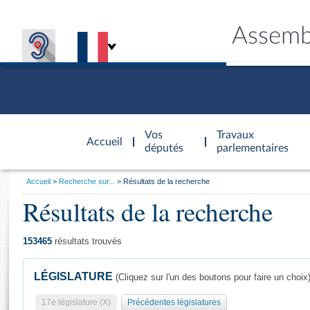
Assemb
Accèder à
la page
Vos
Travaux
Accueil
d'accueil
députés
parlementaires
Vous
Accueil
Recherche sur...
Résultats de la recherche
êtes
Résultats de la recherche
Général
ici
CONNEX
TRAVA
CONNA
DÉC
:
153465
résultats trouvés
LÉGISLATURE
(Cliquez sur l'un des boutons pour faire un choix
17e législature (X)
Précédentes législatures