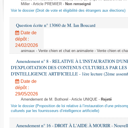
Rapports d'enquête
Miller - Article PREMIER -
Non renseigné
Rapports législatifs
Voir le dossier (Droit de vote et éligibilité des étrangers aux élections)
Rapports sur l'application des lois
Baromètre de l’application des lois
Question écrite n° 13060 de M. Ian Boucard
Date de
dépôt :
Dossiers législatifs
24/02/2026
Budget et sécurité sociale
animaux - Vente chien et chat en animalerie - Vente chien et cha
Questions écrites et orales
Amendement n° 8 - RELATIVE À L'INSTAURATION D'
Comptes rendus des débats
D'EXPLOITATION DES CONTENUS CULTURELS PAR LES
D'INTELLIGENCE ARTIFICIELLE - 1ère lecture (2ème assemblé
Date de
dépôt :
29/05/2026
Amendement de M. Bothorel - Article UNIQUE -
Rejeté
Voir le dossier (Proposition de loi relative à l’instauration d’une présom
culturels par les fournisseurs d’intelligence artificielle)
Amendement n° 16 - DROIT À L'AIDE À MOURIR - Nouvelle 