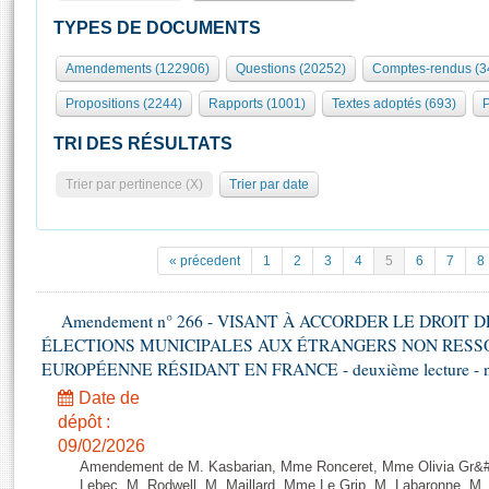
S'id
Présidence
Séance publique
Rôle et pouvoirs de l'Assemblée
Visiter l'Assemblée
TYPES DE DOCUMENTS
Fiches « Connaissance de l’Assemblée »
577 députés
Commissions et autres organes
Visite virtuelle du palais Bourbon
Amendements (122906)
Questions (20252)
Comptes-rendus (3
Organisation de l'Assemblée
Groupes politiques
Europe et International
Assister à une séance
Mot
Propositions (2244)
Rapports (1001)
Textes adoptés (693)
P
Présidence
Conférence des Présidents
Bureau
Collège des Ques
Élections législatives
Contrôle et évaluation
Accès des chercheurs à l’Assemblée
TRI DES RÉSULTATS
Congrès
Les évènements
S'inscrire
Trier par pertinence (X)
Trier par date
Pétitions
Statistiques et chiffres clés
Transparence et déontologie
Vous n'ave
Patrimoine
E
Documents de référence
« précedent
1
2
3
4
5
6
7
8
La Bibliothèque
( Constitution | Règlement de l'Assemblée ... )
Documents parlementaires
Les archives
Amendement n° 266 - VISANT À ACCORDER LE DROIT D
Projets de loi
Contacts et plan d'accès
ÉLECTIONS MUNICIPALES AUX ÉTRANGERS NON RESSO
Propositions de loi
Histoire
EUROPÉENNE RÉSIDANT EN FRANCE - deuxième lecture - n
Photos libres de droit
Amendements
Juniors
Date de
Textes adoptés
dépôt :
Anciennes législatures
09/02/2026
Liens vers les sites publics
Rapports d'information
Amendement de M. Kasbarian, Mme Ronceret, Mme Olivia Gr&#2
Lebec, M. Rodwell, M. Maillard, Mme Le Grip, M. Labaronne, 