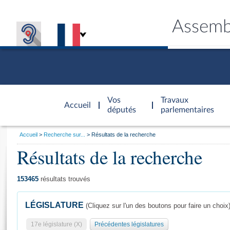
Assemb
Accèder à
la page
Vos
Travaux
Accueil
d'accueil
députés
parlementaires
Vous
Accueil
Recherche sur...
Résultats de la recherche
êtes
Résultats de la recherche
Général
ici
CONNEX
TRAVA
CONNA
DÉC
:
153465
résultats trouvés
LÉGISLATURE
(Cliquez sur l'un des boutons pour faire un choix
17e législature (X)
Précédentes législatures