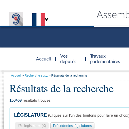
Assemb
Accèder à
la page
Vos
Travaux
Accueil
d'accueil
députés
parlementaires
Vous
Accueil
Recherche sur...
Résultats de la recherche
êtes
Résultats de la recherche
Général
ici
CONNEX
TRAVA
CONNA
DÉC
:
153459
résultats trouvés
LÉGISLATURE
(Cliquez sur l'un des boutons pour faire un choix
17e législature (X)
Précédentes législatures