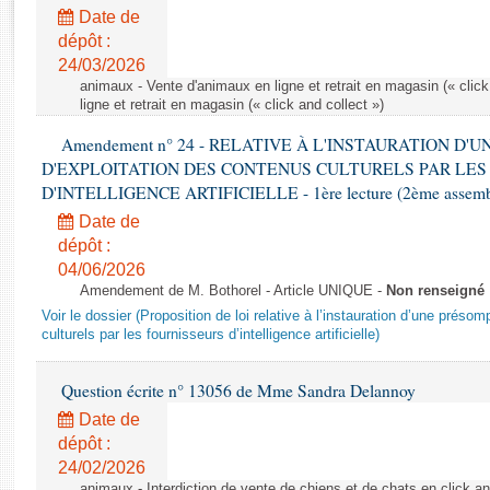
Rapports d'enquête
Date de
Rapports législatifs
dépôt :
Rapports sur l'application des lois
24/03/2026
Baromètre de l’application des lois
animaux - Vente d'animaux en ligne et retrait en magasin (« click
ligne et retrait en magasin (« click and collect »)
Amendement n° 24 - RELATIVE À L'INSTAURATION D'
Dossiers législatifs
D'EXPLOITATION DES CONTENUS CULTURELS PAR LES
Budget et sécurité sociale
D'INTELLIGENCE ARTIFICIELLE - 1ère lecture (2ème assemblé
Questions écrites et orales
Date de
Comptes rendus des débats
dépôt :
04/06/2026
Amendement de M. Bothorel - Article UNIQUE -
Non renseigné
Voir le dossier (Proposition de loi relative à l’instauration d’une présom
culturels par les fournisseurs d’intelligence artificielle)
Question écrite n° 13056 de Mme Sandra Delannoy
Date de
dépôt :
24/02/2026
animaux - Interdiction de vente de chiens et de chats en click and