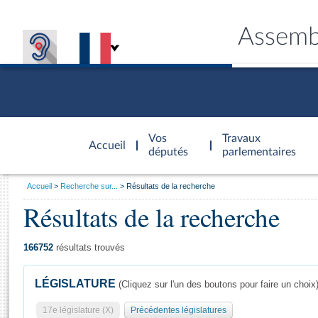
Assemb
Accèder à
la page
Vos
Travaux
Accueil
d'accueil
députés
parlementaires
Vous
Accueil
Recherche sur...
Résultats de la recherche
êtes
Résultats de la recherche
Général
ici
CONNEX
TRAVA
CONNA
DÉC
:
166752
résultats trouvés
LÉGISLATURE
(Cliquez sur l'un des boutons pour faire un choix
17e législature (X)
Précédentes législatures