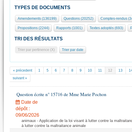
S'id
Présidence
Séance publique
Rôle et pouvoirs de l'Assemblée
Visiter l'Assemblée
TYPES DE DOCUMENTS
Fiches « Connaissance de l’Assemblée »
577 députés
Commissions et autres organes
Visite virtuelle du palais Bourbon
Amendements (136199)
Questions (20252)
Comptes-rendus (3
Organisation de l'Assemblée
Groupes politiques
Europe et International
Assister à une séance
Mot
Propositions (2244)
Rapports (1001)
Textes adoptés (693)
P
Présidence
Conférence des Présidents
Bureau
Collège des Ques
Élections législatives
Contrôle et évaluation
Accès des chercheurs à l’Assemblée
TRI DES RÉSULTATS
Congrès
Les évènements
S'inscrire
Trier par pertinence (X)
Trier par date
Pétitions
Statistiques et chiffres clés
Transparence et déontologie
Vous n'ave
Patrimoine
E
Documents de référence
« précedent
1
5
6
7
8
9
10
11
12
13
1
La Bibliothèque
( Constitution | Règlement de l'Assemblée ... )
Documents parlementaires
suivant »
Les archives
Projets de loi
Contacts et plan d'accès
Question écrite n° 15716 de Mme Marie Pochon
Propositions de loi
Histoire
Photos libres de droit
Amendements
Date de
Juniors
dépôt :
Textes adoptés
Anciennes législatures
09/06/2026
animaux - Application de la loi visant à lutter contre la maltraitan
Liens vers les sites publics
Rapports d'information
à lutter contre la maltraitance animale