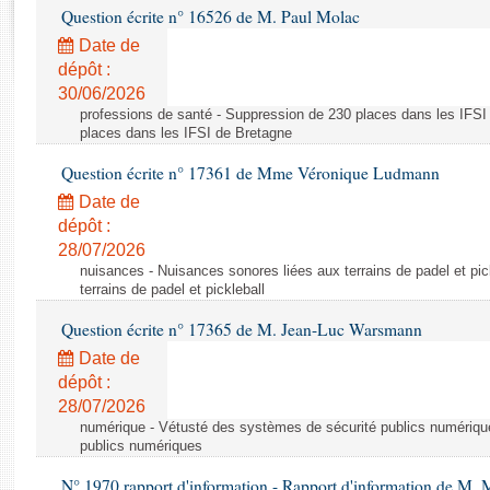
Rapports d'enquête
Question écrite n° 16526 de M. Paul Molac
Rapports législatifs
Date de
Rapports sur l'application des lois
dépôt :
Baromètre de l’application des lois
30/06/2026
professions de santé - Suppression de 230 places dans les IFSI
places dans les IFSI de Bretagne
Dossiers législatifs
Question écrite n° 17361 de Mme Véronique Ludmann
Budget et sécurité sociale
Date de
Questions écrites et orales
dépôt :
Comptes rendus des débats
28/07/2026
nuisances - Nuisances sonores liées aux terrains de padel et pic
terrains de padel et pickleball
Question écrite n° 17365 de M. Jean-Luc Warsmann
Date de
dépôt :
28/07/2026
numérique - Vétusté des systèmes de sécurité publics numériqu
publics numériques
N° 1970 rapport d'information - Rapport d'information de M.