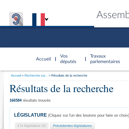
Assemb
Accèder à
la page
Vos
Travaux
Accueil
d'accueil
députés
parlementaires
Vous
Accueil
Recherche sur...
Résultats de la recherche
êtes
Résultats de la recherche
Général
ici
CONNEX
TRAVA
CONNA
DÉC
:
166584
résultats trouvés
LÉGISLATURE
(Cliquez sur l'un des boutons pour faire un choix
17e législature (X)
Précédentes législatures