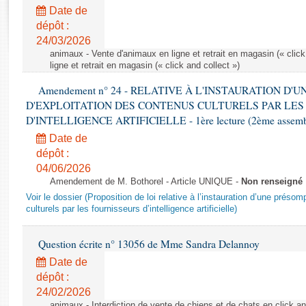
Rapports d'enquête
Date de
Rapports législatifs
dépôt :
Rapports sur l'application des lois
24/03/2026
Baromètre de l’application des lois
animaux - Vente d'animaux en ligne et retrait en magasin (« click
ligne et retrait en magasin (« click and collect »)
Amendement n° 24 - RELATIVE À L'INSTAURATION D'
Dossiers législatifs
D'EXPLOITATION DES CONTENUS CULTURELS PAR LES
Budget et sécurité sociale
D'INTELLIGENCE ARTIFICIELLE - 1ère lecture (2ème assemblé
Questions écrites et orales
Date de
Comptes rendus des débats
dépôt :
04/06/2026
Amendement de M. Bothorel - Article UNIQUE -
Non renseigné
Voir le dossier (Proposition de loi relative à l’instauration d’une présom
culturels par les fournisseurs d’intelligence artificielle)
Question écrite n° 13056 de Mme Sandra Delannoy
Date de
dépôt :
24/02/2026
animaux - Interdiction de vente de chiens et de chats en click and