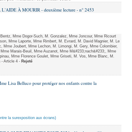
L'AIDE À MOURIR - deuxième lecture - n° 2453
. Bentz, Mme Dogor-Such, M. Gonzalez, Mme Joncour, Mme Ricourt
Tesson, Mme Laporte, Mme Rimbert, M. Evrard, M. David Magnier, M. Le
c, Mme Joubert, Mme Lechon, M. Limongi, M. Gery, Mme Colombier,
rd, Mme Marais-Beuil, Mme Auzanot, Mme M&#233;nach&#233;, Mme
;pinau, Mme Florence Goulet, Mme Griseti, M. Vos, Mme Blanc, M.
- Article 4 -
Rejeté
me Lisa Belluco pour protéger nos enfants contre la
ontre la surexposition aux écrans)