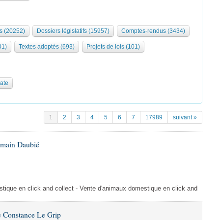
s (20252)
Dossiers législatifs (15957)
Comptes-rendus (3434)
01)
Textes adoptés (693)
Projets de lois (101)
date
1
2
3
4
5
6
7
17989
suivant »
omain Daubié
ique en click and collect - Vente d'animaux domestique en click and
 Constance Le Grip