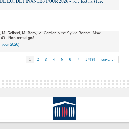
DE LOI DE FINANCES POUR 2026 - 1ère lecture (1ère
 M. Rolland, M. Bony, M. Cordier, Mme Sylvie Bonnet, Mme
 49 -
Non renseigné
es pour 2026)
1
2
3
4
5
6
7
17989
suivant »