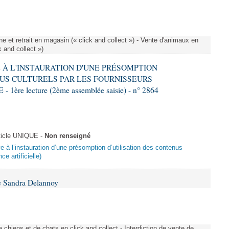
e et retrait en magasin (« click and collect ») - Vente d'animaux en
k and collect »)
VE À L'INSTAURATION D'UNE PRÉSOMPTION
US CULTURELS PAR LES FOURNISSEURS
re lecture (2ème assemblée saisie) - n° 2864
ticle UNIQUE -
Non renseigné
ive à l’instauration d’une présomption d’utilisation des contenus
ce artificielle)
e Sandra Delannoy
 chiens et de chats en click and collect - Interdiction de vente de