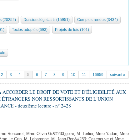
s (20252)
Dossiers législatifs (15951)
Comptes-rendus (3434)
01)
Textes adoptés (693)
Projets de lois (101)
date
2
3
4
5
6
7
8
9
10
11
16659
suivant »
 À ACCORDER LE DROIT DE VOTE ET D'ÉLIGIBILITÉ AUX
 ÉTRANGERS NON RESSORTISSANTS DE L'UNION
 - deuxième lecture - n° 2428
me Ronceret, Mme Olivia Gr&#233;goire, M. Terlier, Mme Yadan, Mme
, Mme Le Grip, M. Labaronne, M. Jean-Ren&#233; Cazeneuve et Mme