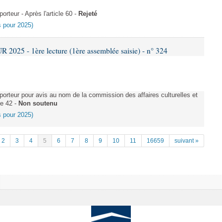
teur - Après l'article 60 -
Rejeté
es pour 2025)
025 - 1ère lecture (1ère assemblée saisie) - n° 324
rteur pour avis au nom de la commission des affaires culturelles et
le 42 -
Non soutenu
es pour 2025)
2
3
4
5
6
7
8
9
10
11
16659
suivant »