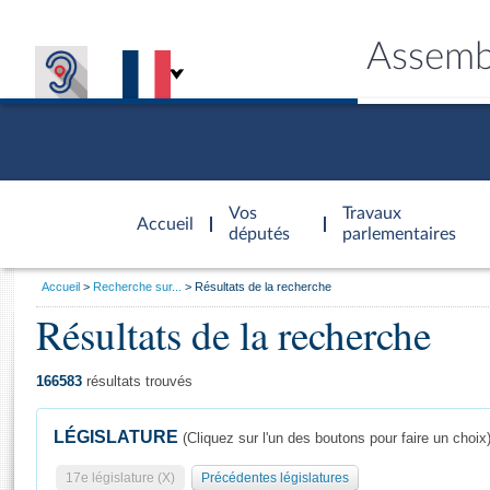
Assemb
Accèder à
la page
Vos
Travaux
Accueil
d'accueil
députés
parlementaires
Vous
Accueil
Recherche sur...
Résultats de la recherche
êtes
Résultats de la recherche
Général
ici
CONNEX
TRAVA
CONNA
DÉC
:
166583
résultats trouvés
LÉGISLATURE
(Cliquez sur l'un des boutons pour faire un choix
17e législature (X)
Précédentes législatures