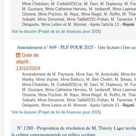
Mme Chatelain, M. Corbi&#232;re, M. Davi, M. Duplessy, M. Fou
M. Gustave, Mme Catherine Hervieu, M. Iordanoff, Mme Laerno
Ozenne, Mme Pochon, M. Raux, Mme Regol, M. Ruffin, M. Thi
Sebaihi, Mme Simonnet, Mme Taill&#233;-Polian, M. Tavernier,
Delaporte, Mme Lebon et M. Monnet - Après l'article 13 -
Rejeté
Voir le dossier (Projet de loi de finances pour 2025)
Amendement n° 849 - PLF POUR 2025 - 1ère lecture (1ère ass
Date de
dépôt :
13/10/2024
Amendement de M. Peytavie, Mme Sas, M. Amirshahi, Mme Arri
Mariky, Mme Voynet, Mme Belluco, M. Ben Cheikh, M. Biteau, M
Mme Chatelain, M. Corbi&#232;re, M. Davi, M. Duplessy, M. Fou
M. Gustave, Mme Catherine Hervieu, M. Iordanoff, Mme Laerno
Ozenne, Mme Pochon, M. Raux, Mme Regol, M. Ruffin, M. Thi
Sebaihi, Mme Simonnet, Mme Taill&#233;-Polian, M. Tavernier,
Delaporte, Mme Lebon et M. Monnet - Après l'article 13 -
Rejeté
Voir le dossier (Projet de loi de finances pour 2025)
N° 1280 - Proposition de résolution de M. Thierry Liger invi
la culture entrepreneuriale en milieu scolaire