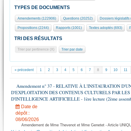
S'id
Présidence
Séance publique
Rôle et pouvoirs de l'Assemblée
Visiter l'Assemblée
TYPES DE DOCUMENTS
Fiches « Connaissance de l’Assemblée »
577 députés
Commissions et autres organes
Visite virtuelle du palais Bourbon
Amendements (122906)
Questions (20252)
Dossiers législatifs
Organisation de l'Assemblée
Groupes politiques
Europe et International
Assister à une séance
Mot
Propositions (2244)
Rapports (1001)
Textes adoptés (693)
P
Présidence
Conférence des Présidents
Bureau
Collège des Ques
Élections législatives
Contrôle et évaluation
Accès des chercheurs à l’Assemblée
TRI DES RÉSULTATS
Congrès
Les évènements
S'inscrire
Trier par pertinence (X)
Trier par date
Pétitions
Statistiques et chiffres clés
Transparence et déontologie
Vous n'ave
Patrimoine
E
Documents de référence
« précedent
1
2
3
4
5
6
7
8
9
10
11
La Bibliothèque
( Constitution | Règlement de l'Assemblée ... )
Documents parlementaires
Les archives
Amendement n° 37 - RELATIVE À L'INSTAURATION D'
Projets de loi
Contacts et plan d'accès
D'EXPLOITATION DES CONTENUS CULTURELS PAR LES
Propositions de loi
Histoire
D'INTELLIGENCE ARTIFICIELLE - 1ère lecture (2ème assemblé
Photos libres de droit
Amendements
Juniors
Date de
Textes adoptés
dépôt :
Anciennes législatures
08/06/2026
Liens vers les sites publics
Rapports d'information
Amendement de Mme Thevenot et Mme Genetet - Article UNIQ