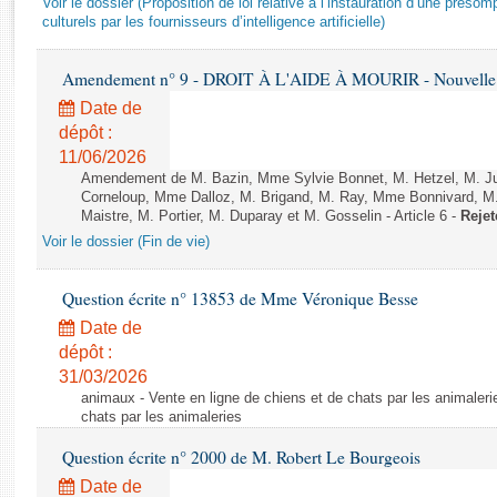
Voir le dossier (Proposition de loi relative à l’instauration d’une présom
Rapports d'enquête
culturels par les fournisseurs d’intelligence artificielle)
Rapports législatifs
Rapports sur l'application des lois
Amendement n° 9 - DROIT À L'AIDE À MOURIR - Nouvelle L
Baromètre de l’application des lois
Date de
dépôt :
Dossiers législatifs
11/06/2026
Budget et sécurité sociale
Amendement de M. Bazin, Mme Sylvie Bonnet, M. Hetzel, M. J
Corneloup, Mme Dalloz, M. Brigand, M. Ray, Mme Bonnivard, M.
Questions écrites et orales
Maistre, M. Portier, M. Duparay et M. Gosselin - Article 6 -
Rejet
Comptes rendus des débats
Voir le dossier (Fin de vie)
Question écrite n° 13853 de Mme Véronique Besse
Date de
dépôt :
31/03/2026
animaux - Vente en ligne de chiens et de chats par les animaleri
chats par les animaleries
Question écrite n° 2000 de M. Robert Le Bourgeois
Date de