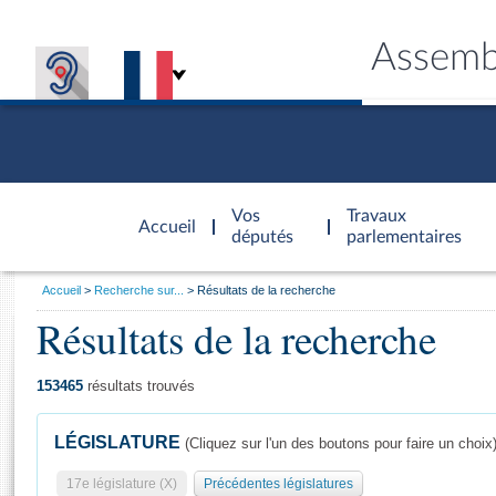
Assemb
Accèder à
la page
Vos
Travaux
Accueil
d'accueil
députés
parlementaires
Vous
Accueil
Recherche sur...
Résultats de la recherche
êtes
Résultats de la recherche
Général
ici
CONNEX
TRAVA
CONNA
DÉC
:
153465
résultats trouvés
LÉGISLATURE
(Cliquez sur l'un des boutons pour faire un choix
17e législature (X)
Précédentes législatures