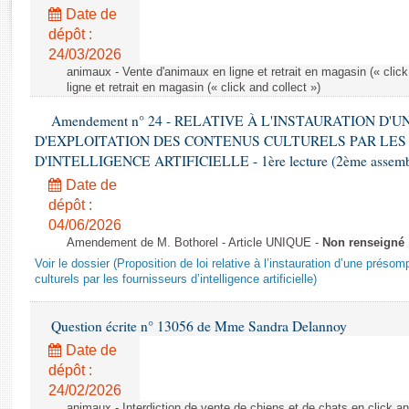
Rapports d'enquête
Date de
Rapports législatifs
dépôt :
Rapports sur l'application des lois
24/03/2026
Baromètre de l’application des lois
animaux - Vente d'animaux en ligne et retrait en magasin (« click
ligne et retrait en magasin (« click and collect »)
Amendement n° 24 - RELATIVE À L'INSTAURATION D'
Dossiers législatifs
D'EXPLOITATION DES CONTENUS CULTURELS PAR LES
Budget et sécurité sociale
D'INTELLIGENCE ARTIFICIELLE - 1ère lecture (2ème assemblé
Questions écrites et orales
Date de
Comptes rendus des débats
dépôt :
04/06/2026
Amendement de M. Bothorel - Article UNIQUE -
Non renseigné
Voir le dossier (Proposition de loi relative à l’instauration d’une présom
culturels par les fournisseurs d’intelligence artificielle)
Question écrite n° 13056 de Mme Sandra Delannoy
Date de
dépôt :
24/02/2026
animaux - Interdiction de vente de chiens et de chats en click and