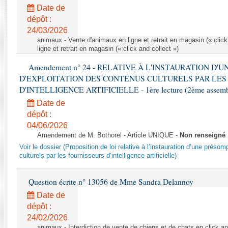
Rapports d'enquête
Date de
Rapports législatifs
dépôt :
Rapports sur l'application des lois
24/03/2026
Baromètre de l’application des lois
animaux - Vente d'animaux en ligne et retrait en magasin (« click
ligne et retrait en magasin (« click and collect »)
Amendement n° 24 - RELATIVE À L'INSTAURATION D'
Dossiers législatifs
D'EXPLOITATION DES CONTENUS CULTURELS PAR LES
Budget et sécurité sociale
D'INTELLIGENCE ARTIFICIELLE - 1ère lecture (2ème assemblé
Questions écrites et orales
Date de
Comptes rendus des débats
dépôt :
04/06/2026
Amendement de M. Bothorel - Article UNIQUE -
Non renseigné
Voir le dossier (Proposition de loi relative à l’instauration d’une présom
culturels par les fournisseurs d’intelligence artificielle)
Question écrite n° 13056 de Mme Sandra Delannoy
Date de
dépôt :
24/02/2026
animaux - Interdiction de vente de chiens et de chats en click and