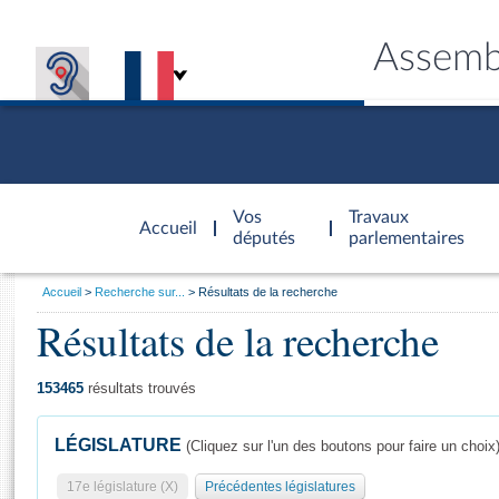
Assemb
Accèder à
la page
Vos
Travaux
Accueil
d'accueil
députés
parlementaires
Vous
Accueil
Recherche sur...
Résultats de la recherche
êtes
Résultats de la recherche
Général
ici
CONNEX
TRAVA
CONNA
DÉC
:
153465
résultats trouvés
LÉGISLATURE
(Cliquez sur l'un des boutons pour faire un choix
17e législature (X)
Précédentes législatures