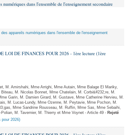
eils numériques dans l'ensemble de l'enseignement secondaire
tion des appareils numériques dans l'ensemble de l'enseignement
E LOI DE FINANCES POUR 2026 - 1ère lecture (1ère
, M. Amirshahi, Mme Arrighi, Mme Autain, Mme Balage El Mariky,
Biteau, M. Nicolas Bonnet, Mme Chatelain, M. Corbi&#232;re, M.
 Mme Garin, M. Damien Girard, M. Gustave, Mme Catherine Hervieu, M.
hais, M. Lucas-Lundy, Mme Ozenne, M. Peytavie, Mme Pochon, M.
;gas, Mme Sandrine Rousseau, M. Ruffin, Mme Sas, Mme Sebaihi,
olian, M. Tavernier, M. Thierry et Mme Voynet - Article 49 -
Rejeté
es pour 2026)