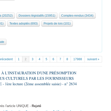
s (20252)
Dossiers législatifs (15951)
Comptes-rendus (3434)
01)
Textes adoptés (693)
Projets de lois (101)
date
précedent
1
2
3
4
5
6
7
8
17988
suivant »
VE À L'INSTAURATION D'UNE PRÉSOMPTION
US CULTURELS PAR LES FOURNISSEURS
re lecture (2ème assemblée saisie) - n° 2634
ès l'article UNIQUE -
Rejeté