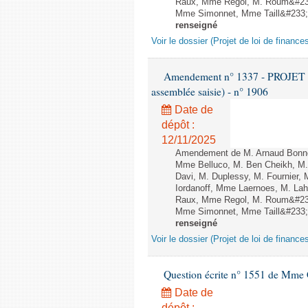
Raux, Mme Regol, M. Roum&#233
Mme Simonnet, Mme Taill&#233;-P
renseigné
Voir le dossier (Projet de loi de financ
Amendement n° 1337 - PROJET 
assemblée saisie) - n° 1906
Date de
dépôt :
12/11/2025
Amendement de M. Arnaud Bonnet
Mme Belluco, M. Ben Cheikh, M. 
Davi, M. Duplessy, M. Fournier,
Iordanoff, Mme Laernoes, M. La
Raux, Mme Regol, M. Roum&#233
Mme Simonnet, Mme Taill&#233;-P
renseigné
Voir le dossier (Projet de loi de financ
Question écrite n° 1551 de Mme
Date de
dépôt :