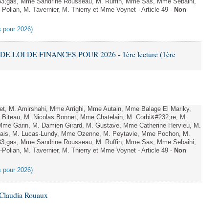
;gas, Mme Sandrine Rousseau, M. Ruffin, Mme Sas, Mme Sebaihi,
olian, M. Tavernier, M. Thierry et Mme Voynet - Article 49 -
Non
es pour 2026)
DE LOI DE FINANCES POUR 2026 - 1ère lecture (1ère
, M. Amirshahi, Mme Arrighi, Mme Autain, Mme Balage El Mariky,
Biteau, M. Nicolas Bonnet, Mme Chatelain, M. Corbi&#232;re, M.
 Mme Garin, M. Damien Girard, M. Gustave, Mme Catherine Hervieu, M.
hais, M. Lucas-Lundy, Mme Ozenne, M. Peytavie, Mme Pochon, M.
;gas, Mme Sandrine Rousseau, M. Ruffin, Mme Sas, Mme Sebaihi,
olian, M. Tavernier, M. Thierry et Mme Voynet - Article 49 -
Non
es pour 2026)
 Claudia Rouaux