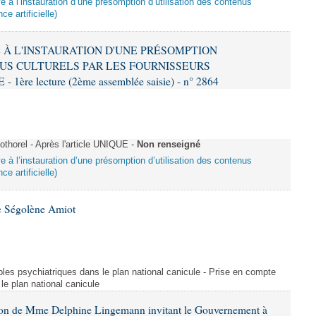
ive à l’instauration d’une présomption d’utilisation des contenus
ce artificielle)
VE À L'INSTAURATION D'UNE PRÉSOMPTION
US CULTURELS PAR LES FOURNISSEURS
re lecture (2ème assemblée saisie) - n° 2864
horel - Après l'article UNIQUE -
Non renseigné
ive à l’instauration d’une présomption d’utilisation des contenus
ce artificielle)
e Ségolène Amiot
les psychiatriques dans le plan national canicule - Prise en compte
le plan national canicule
tion de Mme Delphine Lingemann invitant le Gouvernement à