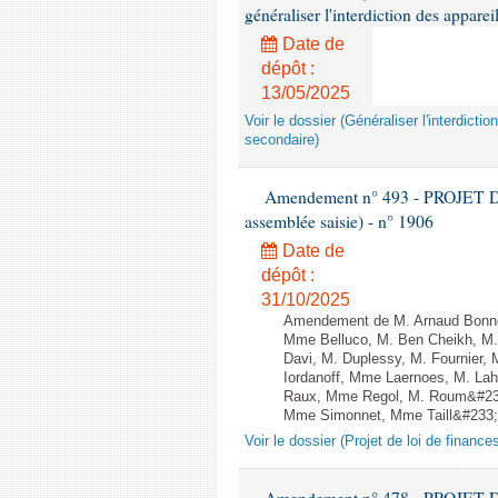
généraliser l'interdiction des appar
Date de
dépôt :
13/05/2025
Voir le dossier (Généraliser l'interdic
secondaire)
Amendement n° 493 - PROJET D
assemblée saisie) - n° 1906
Date de
dépôt :
31/10/2025
Amendement de M. Arnaud Bonnet
Mme Belluco, M. Ben Cheikh, M. 
Davi, M. Duplessy, M. Fournier,
Iordanoff, Mme Laernoes, M. La
Raux, Mme Regol, M. Roum&#233
Mme Simonnet, Mme Taill&#233;-P
Voir le dossier (Projet de loi de financ