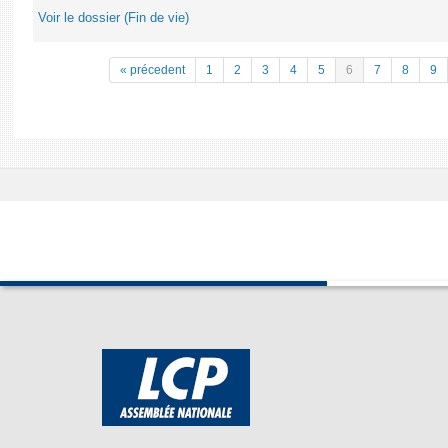
Voir le dossier (Fin de vie)
« précedent
1
2
3
4
5
6
7
8
9