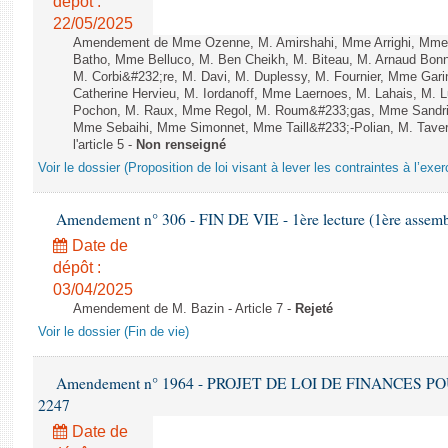
dépôt :
22/05/2025
Amendement de Mme Ozenne, M. Amirshahi, Mme Arrighi, Mme 
Batho, Mme Belluco, M. Ben Cheikh, M. Biteau, M. Arnaud Bonn
M. Corbi&#232;re, M. Davi, M. Duplessy, M. Fournier, Mme Gar
Catherine Hervieu, M. Iordanoff, Mme Laernoes, M. Lahais, M.
Pochon, M. Raux, Mme Regol, M. Roum&#233;gas, Mme Sandri
Mme Sebaihi, Mme Simonnet, Mme Taill&#233;-Polian, M. Tavern
l'article 5 -
Non renseigné
Voir le dossier (Proposition de loi visant à lever les contraintes à l’exer
Amendement n° 306 - FIN DE VIE - 1ère lecture (1ère assembl
Date de
dépôt :
03/04/2025
Amendement de M. Bazin - Article 7 -
Rejeté
Voir le dossier (Fin de vie)
Amendement n° 1964 - PROJET DE LOI DE FINANCES POUR 
2247
Date de