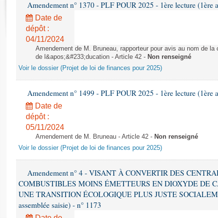
Rapports d'enquête
Amendement n° 1370 - PLF POUR 2025 - 1ère lecture (1ère as
Rapports législatifs
Date de
Rapports sur l'application des lois
dépôt :
04/11/2024
Baromètre de l’application des lois
Amendement de M. Bruneau, rapporteur pour avis au nom de la co
de l&apos;&#233;ducation - Article 42 -
Non renseigné
Dossiers législatifs
Voir le dossier (Projet de loi de finances pour 2025)
Budget et sécurité sociale
Questions écrites et orales
Amendement n° 1499 - PLF POUR 2025 - 1ère lecture (1ère as
Comptes rendus des débats
Date de
dépôt :
05/11/2024
Amendement de M. Bruneau - Article 42 -
Non renseigné
Voir le dossier (Projet de loi de finances pour 2025)
Amendement n° 4 - VISANT À CONVERTIR DES CENTR
COMBUSTIBLES MOINS ÉMETTEURS EN DIOXYDE DE 
UNE TRANSITION ÉCOLOGIQUE PLUS JUSTE SOCIALEMENT 
assemblée saisie) - n° 1173
Date de