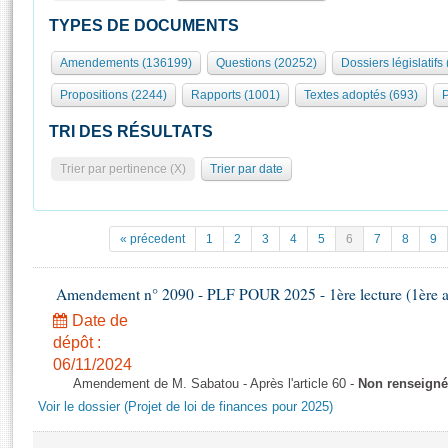
S'id
Présidence
Séance publique
Rôle et pouvoirs de l'Assemblée
Visiter l'Assemblée
TYPES DE DOCUMENTS
Fiches « Connaissance de l’Assemblée »
577 députés
Commissions et autres organes
Visite virtuelle du palais Bourbon
Amendements (136199)
Questions (20252)
Dossiers législatifs
Organisation de l'Assemblée
Groupes politiques
Europe et International
Assister à une séance
Mot
Propositions (2244)
Rapports (1001)
Textes adoptés (693)
P
Présidence
Conférence des Présidents
Bureau
Collège des Ques
Élections législatives
Contrôle et évaluation
Accès des chercheurs à l’Assemblée
TRI DES RÉSULTATS
Congrès
Les évènements
S'inscrire
Trier par pertinence (X)
Trier par date
Pétitions
Statistiques et chiffres clés
Transparence et déontologie
Vous n'ave
Patrimoine
E
Documents de référence
« précedent
1
2
3
4
5
6
7
8
9
La Bibliothèque
( Constitution | Règlement de l'Assemblée ... )
Documents parlementaires
Les archives
Amendement n° 2090 - PLF POUR 2025 - 1ère lecture (1ère as
Projets de loi
Contacts et plan d'accès
Date de
Propositions de loi
Histoire
Photos libres de droit
dépôt :
Amendements
Juniors
06/11/2024
Textes adoptés
Amendement de M. Sabatou - Après l'article 60 -
Non renseigné
Anciennes législatures
Voir le dossier (Projet de loi de finances pour 2025)
Liens vers les sites publics
Rapports d'information