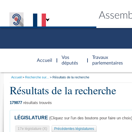
Assemb
Accèder à
la page
Vos
Travaux
Accueil
d'accueil
députés
parlementaires
Vous
Accueil
Recherche sur...
Résultats de la recherche
êtes
Résultats de la recherche
Général
ici
CONNEX
TRAVA
CONNA
DÉC
:
179877
résultats trouvés
LÉGISLATURE
(Cliquez sur l'un des boutons pour faire un choix
17e législature (X)
Précédentes législatures