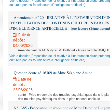
Voir le dossier (Proposition de loi relative à l’instauration d’une présom
Rapports d'enquête
culturels par les fournisseurs d’intelligence artificielle)
Rapports législatifs
Rapports sur l'application des lois
Amendement n° 20 - RELATIVE À L'INSTAURATION D'
Baromètre de l’application des lois
D'EXPLOITATION DES CONTENUS CULTURELS PAR LES
D'INTELLIGENCE ARTIFICIELLE - 1ère lecture (2ème assemblé
Dossiers législatifs
Date de
Budget et sécurité sociale
dépôt :
04/06/2026
Questions écrites et orales
Amendement de M. Midy et M. Bothorel - Après l'article UNIQUE
Comptes rendus des débats
Voir le dossier (Proposition de loi relative à l’instauration d’une présom
culturels par les fournisseurs d’intelligence artificielle)
Question écrite n° 16309 de Mme Ségolène Amiot
Date de
dépôt :
23/06/2026
santé - Prise en compte des troubles psychiatriques dans le plan
des troubles psychiatriques dans le plan national canicule
N° 1385 - Proposition de résolution de Mme Delphine Lingem