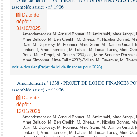
Amendement n° 478 - PROJET DE LOI DE FINANCES POUR 20
assemblée saisie) - n° 1906
Date de
dépôt :
31/10/2025
Amendement de M. Arnaud Bonnet, M. Amirshahi, Mme Arrighi, 
Mme Belluco, M. Ben Cheikh, M. Biteau, M. Nicolas Bonnet, Mm
Davi, M. Duplessy, M. Fournier, Mme Garin, M. Damien Girard,
Iordanoff, Mme Laernoes, M. Lahais, M. Lucas-Lundy, Mme Oz
Raux, Mme Regol, M. Roum&#233;gas, Mme Sandrine Rousseau
Mme Simonnet, Mme Taill&#233;-Polian, M. Tavernier, M. Thierry
Voir le dossier (Projet de loi de finances pour 2026)
Amendement n° 1338 - PROJET DE LOI DE FINANCES POUR 2
assemblée saisie) - n° 1906
Date de
dépôt :
12/11/2025
Amendement de M. Arnaud Bonnet, M. Amirshahi, Mme Arrighi, 
Mme Belluco, M. Ben Cheikh, M. Biteau, M. Nicolas Bonnet, Mm
Davi, M. Duplessy, M. Fournier, Mme Garin, M. Damien Girard,
Iordanoff, Mme Laernoes, M. Lahais, M. Lucas-Lundy, Mme Oz