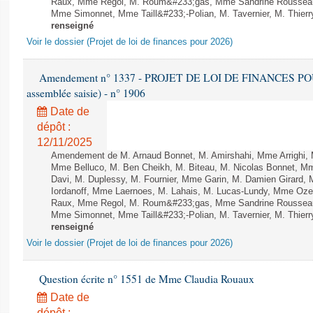
Raux, Mme Regol, M. Roum&#233;gas, Mme Sandrine Rousseau
Mme Simonnet, Mme Taill&#233;-Polian, M. Tavernier, M. Thierry
renseigné
Voir le dossier (Projet de loi de finances pour 2026)
Amendement n° 1337 - PROJET DE LOI DE FINANCES POUR 2
assemblée saisie) - n° 1906
Date de
dépôt :
12/11/2025
Amendement de M. Arnaud Bonnet, M. Amirshahi, Mme Arrighi, 
Mme Belluco, M. Ben Cheikh, M. Biteau, M. Nicolas Bonnet, Mm
Davi, M. Duplessy, M. Fournier, Mme Garin, M. Damien Girard,
Iordanoff, Mme Laernoes, M. Lahais, M. Lucas-Lundy, Mme Oz
Raux, Mme Regol, M. Roum&#233;gas, Mme Sandrine Rousseau
Mme Simonnet, Mme Taill&#233;-Polian, M. Tavernier, M. Thierry
renseigné
Voir le dossier (Projet de loi de finances pour 2026)
Question écrite n° 1551 de Mme Claudia Rouaux
Date de
dépôt :