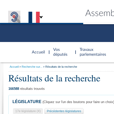
Assemb
Accèder à
la page
Vos
Travaux
Accueil
d'accueil
députés
parlementaires
Vous
Accueil
Recherche sur...
Résultats de la recherche
êtes
Résultats de la recherche
Général
ici
CONNEX
TRAVA
CONNA
DÉC
:
166588
résultats trouvés
LÉGISLATURE
(Cliquez sur l'un des boutons pour faire un choix
17e législature (X)
Précédentes législatures