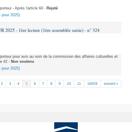
teur - Après l'article 60 -
Rejeté
es pour 2025)
025 - 1ère lecture (1ère assemblée saisie) - n° 324
rteur pour avis au nom de la commission des affaires culturelles et
le 42 -
Non soutenu
es pour 2025)
2
3
4
5
6
7
8
9
10
11
16659
suivant »