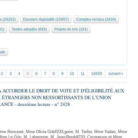
s (20252)
Dossiers législatifs (15957)
Comptes-rendus (3434)
01)
Textes adoptés (693)
Projets de lois (101)
date
2
3
4
5
6
7
8
9
10
11
16659
suivant »
 À ACCORDER LE DROIT DE VOTE ET D'ÉLIGIBILITÉ AUX
 ÉTRANGERS NON RESSORTISSANTS DE L'UNION
 - deuxième lecture - n° 2428
me Ronceret, Mme Olivia Gr&#233;goire, M. Terlier, Mme Yadan, Mme
, Mme Le Grip, M. Labaronne, M. Jean-Ren&#233; Cazeneuve et Mme