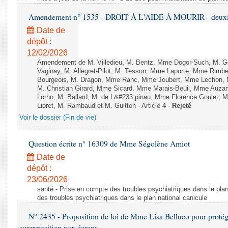
Amendement n° 1535 - DROIT À L'AIDE À MOURIR - deuxièm
Date de
dépôt :
12/02/2026
Amendement de M. Villedieu, M. Bentz, Mme Dogor-Such, M. G
Vaginay, M. Allegret-Pilot, M. Tesson, Mme Laporte, Mme Rimbe
Bourgeois, M. Dragon, Mme Ranc, Mme Joubert, Mme Lechon, M
M. Christian Girard, Mme Sicard, Mme Marais-Beuil, Mme Au
Lorho, M. Ballard, M. de L&#233;pinau, Mme Florence Goulet, 
Lioret, M. Rambaud et M. Guitton - Article 4 -
Rejeté
Voir le dossier (Fin de vie)
Question écrite n° 16309 de Mme Ségolène Amiot
Date de
dépôt :
23/06/2026
santé - Prise en compte des troubles psychiatriques dans le plan
des troubles psychiatriques dans le plan national canicule
N° 2435 - Proposition de loi de Mme Lisa Belluco pour protége
surexposition aux écrans