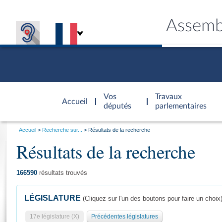
Assemb
Accèder à
la page
Vos
Travaux
Accueil
d'accueil
députés
parlementaires
Vous
Accueil
Recherche sur...
Résultats de la recherche
êtes
Résultats de la recherche
Général
ici
CONNEX
TRAVA
CONNA
DÉC
:
166590
résultats trouvés
LÉGISLATURE
(Cliquez sur l'un des boutons pour faire un choix
17e législature (X)
Précédentes législatures