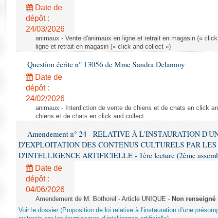
Rapports d'enquête
Date de
Rapports législatifs
dépôt :
Rapports sur l'application des lois
24/03/2026
Baromètre de l’application des lois
animaux - Vente d'animaux en ligne et retrait en magasin (« click
ligne et retrait en magasin (« click and collect »)
Question écrite n° 13056 de Mme Sandra Delannoy
Dossiers législatifs
Date de
Budget et sécurité sociale
dépôt :
Questions écrites et orales
24/02/2026
Comptes rendus des débats
animaux - Interdiction de vente de chiens et de chats en click and
chiens et de chats en click and collect
Amendement n° 24 - RELATIVE À L'INSTAURATION D'
D'EXPLOITATION DES CONTENUS CULTURELS PAR LES
D'INTELLIGENCE ARTIFICIELLE - 1ère lecture (2ème assemblé
Date de
dépôt :
04/06/2026
Amendement de M. Bothorel - Article UNIQUE -
Non renseigné
Voir le dossier (Proposition de loi relative à l’instauration d’une présom