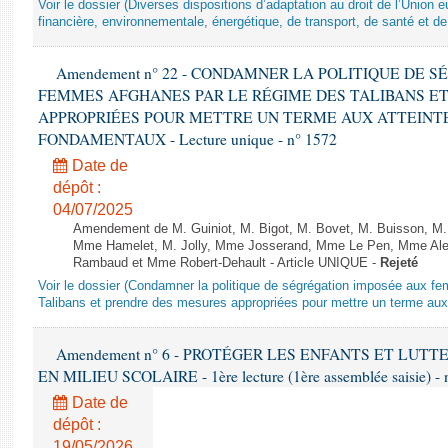
Voir le dossier (Diverses dispositions d’adaptation au droit de l’Unio
financière, environnementale, énergétique, de transport, de santé et de
Amendement n° 22 - CONDAMNER LA POLITIQUE DE 
FEMMES AFGHANES PAR LE RÉGIME DES TALIBANS E
APPROPRIÉES POUR METTRE UN TERME AUX ATTEINTE
FONDAMENTAUX - Lecture unique - n° 1572
Date de
dépôt :
04/07/2025
Amendement de M. Guiniot, M. Bigot, M. Bovet, M. Buisson, M.
Mme Hamelet, M. Jolly, Mme Josserand, Mme Le Pen, Mme Alex
Rambaud et Mme Robert-Dehault - Article UNIQUE -
Rejeté
Voir le dossier (Condamner la politique de ségrégation imposée aux f
Talibans et prendre des mesures appropriées pour mettre un terme aux 
Amendement n° 6 - PROTÉGER LES ENFANTS ET LUT
EN MILIEU SCOLAIRE - 1ère lecture (1ère assemblée saisie) - 
Date de
dépôt :
19/05/2026