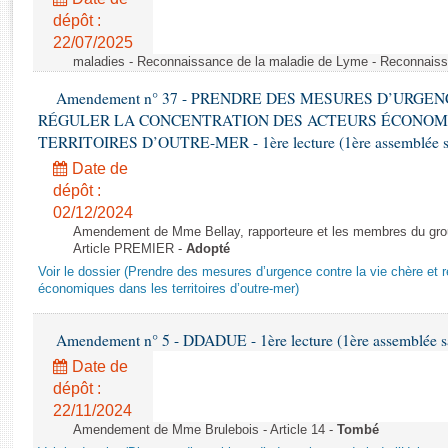
Rapports d'enquête
dépôt :
Rapports législatifs
22/07/2025
Rapports sur l'application des lois
maladies - Reconnaissance de la maladie de Lyme - Reconnais
Baromètre de l’application des lois
Amendement n° 37 - PRENDRE DES MESURES D’URGE
RÉGULER LA CONCENTRATION DES ACTEURS ÉCONOM
Dossiers législatifs
TERRITOIRES D’OUTRE-MER - 1ère lecture (1ère assemblée sai
Budget et sécurité sociale
Date de
Questions écrites et orales
dépôt :
02/12/2024
Comptes rendus des débats
Amendement de Mme Bellay, rapporteure et les membres du grou
Article PREMIER -
Adopté
Voir le dossier (Prendre des mesures d’urgence contre la vie chère et r
économiques dans les territoires d’outre-mer)
Amendement n° 5 - DDADUE - 1ère lecture (1ère assemblée sai
Date de
dépôt :
22/11/2024
Amendement de Mme Brulebois - Article 14 -
Tombé