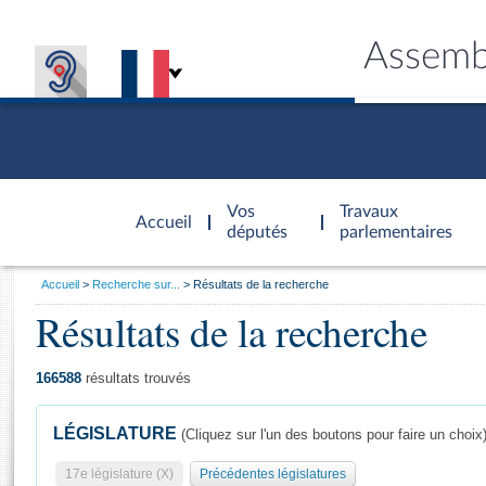
Assemb
Accèder à
la page
Vos
Travaux
Accueil
d'accueil
députés
parlementaires
Vous
Accueil
Recherche sur...
Résultats de la recherche
êtes
Résultats de la recherche
Général
ici
CONNEX
TRAVA
CONNA
DÉC
:
166588
résultats trouvés
LÉGISLATURE
(Cliquez sur l'un des boutons pour faire un choix
17e législature (X)
Précédentes législatures