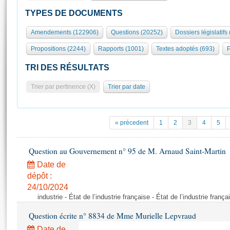
S'id
Présidence
Séance publique
Rôle et pouvoirs de l'Assemblée
Visiter l'Assemblée
TYPES DE DOCUMENTS
Fiches « Connaissance de l’Assemblée »
577 députés
Commissions et autres organes
Visite virtuelle du palais Bourbon
Amendements (122906)
Questions (20252)
Dossiers législatifs
Organisation de l'Assemblée
Groupes politiques
Europe et International
Assister à une séance
Mot
Propositions (2244)
Rapports (1001)
Textes adoptés (693)
P
Présidence
Conférence des Présidents
Bureau
Collège des Ques
Élections législatives
Contrôle et évaluation
Accès des chercheurs à l’Assemblée
TRI DES RÉSULTATS
Congrès
Les évènements
S'inscrire
Trier par pertinence (X)
Trier par date
Pétitions
Statistiques et chiffres clés
Transparence et déontologie
Vous n'ave
Patrimoine
E
Documents de référence
« précedent
1
2
3
4
5
La Bibliothèque
( Constitution | Règlement de l'Assemblée ... )
Documents parlementaires
Les archives
Question au Gouvernement n° 95 de M. Arnaud Saint-Martin
Projets de loi
Contacts et plan d'accès
Date de
Propositions de loi
Histoire
Photos libres de droit
dépôt :
Amendements
Juniors
24/10/2024
Textes adoptés
industrie - État de l’industrie française - État de l’industrie frança
Anciennes législatures
Question écrite n° 8834 de Mme Murielle Lepvraud
Liens vers les sites publics
Rapports d'information
Date de