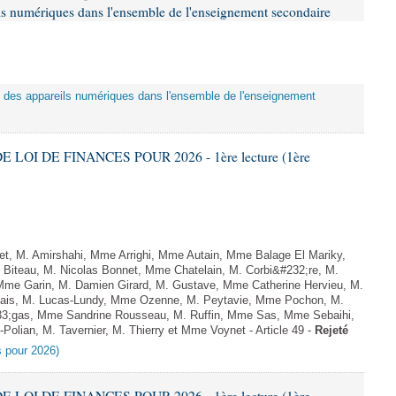
eils numériques dans l'ensemble de l'enseignement secondaire
tion des appareils numériques dans l'ensemble de l'enseignement
E LOI DE FINANCES POUR 2026 - 1ère lecture (1ère
, M. Amirshahi, Mme Arrighi, Mme Autain, Mme Balage El Mariky,
Biteau, M. Nicolas Bonnet, Mme Chatelain, M. Corbi&#232;re, M.
 Mme Garin, M. Damien Girard, M. Gustave, Mme Catherine Hervieu, M.
hais, M. Lucas-Lundy, Mme Ozenne, M. Peytavie, Mme Pochon, M.
;gas, Mme Sandrine Rousseau, M. Ruffin, Mme Sas, Mme Sebaihi,
olian, M. Tavernier, M. Thierry et Mme Voynet - Article 49 -
Rejeté
es pour 2026)