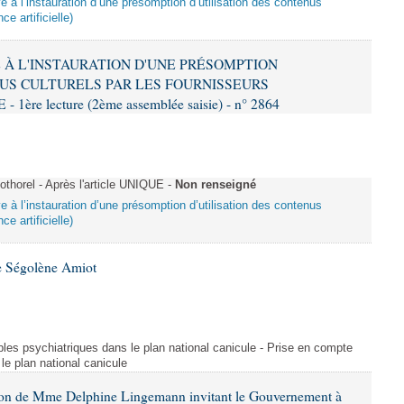
ive à l’instauration d’une présomption d’utilisation des contenus
ce artificielle)
VE À L'INSTAURATION D'UNE PRÉSOMPTION
US CULTURELS PAR LES FOURNISSEURS
re lecture (2ème assemblée saisie) - n° 2864
horel - Après l'article UNIQUE -
Non renseigné
ive à l’instauration d’une présomption d’utilisation des contenus
ce artificielle)
e Ségolène Amiot
les psychiatriques dans le plan national canicule - Prise en compte
le plan national canicule
tion de Mme Delphine Lingemann invitant le Gouvernement à