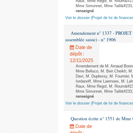
Raux, Mme Regol, M. Roum&#233
Mme Simonnet, Mme Taill&#233;-P
renseigné
Voir le dossier (Projet de loi de financ
Amendement n° 1337 - PROJET 
assemblée saisie) - n° 1906
Date de
dépôt :
12/11/2025
Amendement de M. Arnaud Bonnet
Mme Belluco, M. Ben Cheikh, M. 
Davi, M. Duplessy, M. Fournier,
Iordanoff, Mme Laernoes, M. La
Raux, Mme Regol, M. Roum&#233
Mme Simonnet, Mme Taill&#233;-P
renseigné
Voir le dossier (Projet de loi de financ
Question écrite n° 1551 de Mme
Date de
dépôt :