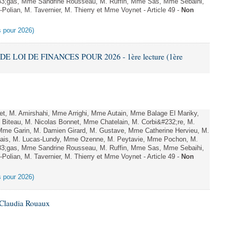
;gas, Mme Sandrine Rousseau, M. Ruffin, Mme Sas, Mme Sebaihi,
olian, M. Tavernier, M. Thierry et Mme Voynet - Article 49 -
Non
es pour 2026)
DE LOI DE FINANCES POUR 2026 - 1ère lecture (1ère
, M. Amirshahi, Mme Arrighi, Mme Autain, Mme Balage El Mariky,
Biteau, M. Nicolas Bonnet, Mme Chatelain, M. Corbi&#232;re, M.
 Mme Garin, M. Damien Girard, M. Gustave, Mme Catherine Hervieu, M.
hais, M. Lucas-Lundy, Mme Ozenne, M. Peytavie, Mme Pochon, M.
;gas, Mme Sandrine Rousseau, M. Ruffin, Mme Sas, Mme Sebaihi,
olian, M. Tavernier, M. Thierry et Mme Voynet - Article 49 -
Non
es pour 2026)
 Claudia Rouaux