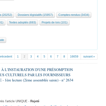
s (20252)
Dossiers législatifs (15957)
Comptes-rendus (3434)
01)
Textes adoptés (693)
Projets de lois (101)
date
précedent
1
2
3
4
5
6
7
8
16659
suivant »
VE À L'INSTAURATION D'UNE PRÉSOMPTION
US CULTURELS PAR LES FOURNISSEURS
re lecture (2ème assemblée saisie) - n° 2634
ès l'article UNIQUE -
Rejeté