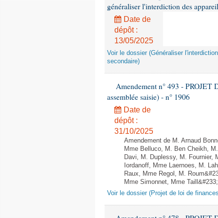
généraliser l'interdiction des appar
Date de
dépôt :
13/05/2025
Voir le dossier (Généraliser l'interdic
secondaire)
Amendement n° 493 - PROJET D
assemblée saisie) - n° 1906
Date de
dépôt :
31/10/2025
Amendement de M. Arnaud Bonnet
Mme Belluco, M. Ben Cheikh, M. 
Davi, M. Duplessy, M. Fournier,
Iordanoff, Mme Laernoes, M. La
Raux, Mme Regol, M. Roum&#233
Mme Simonnet, Mme Taill&#233;-P
Voir le dossier (Projet de loi de financ