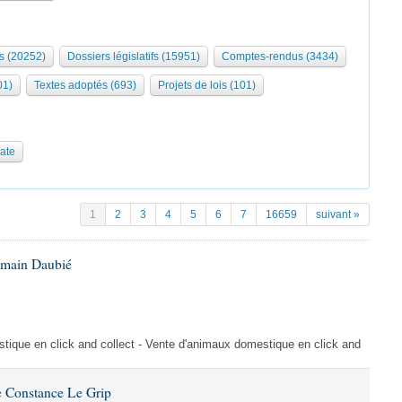
s (20252)
Dossiers législatifs (15951)
Comptes-rendus (3434)
01)
Textes adoptés (693)
Projets de lois (101)
date
1
2
3
4
5
6
7
16659
suivant »
omain Daubié
ique en click and collect - Vente d'animaux domestique en click and
 Constance Le Grip