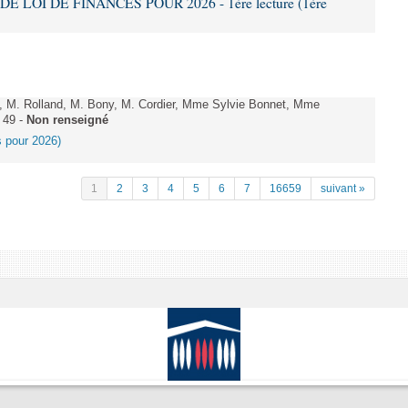
DE LOI DE FINANCES POUR 2026 - 1ère lecture (1ère
 M. Rolland, M. Bony, M. Cordier, Mme Sylvie Bonnet, Mme
 49 -
Non renseigné
es pour 2026)
1
2
3
4
5
6
7
16659
suivant »