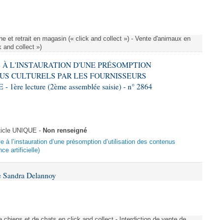
e et retrait en magasin (« click and collect ») - Vente d'animaux en
k and collect »)
VE À L'INSTAURATION D'UNE PRÉSOMPTION
US CULTURELS PAR LES FOURNISSEURS
re lecture (2ème assemblée saisie) - n° 2864
ticle UNIQUE -
Non renseigné
ive à l’instauration d’une présomption d’utilisation des contenus
ce artificielle)
e Sandra Delannoy
 chiens et de chats en click and collect - Interdiction de vente de