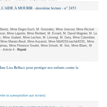
L'AIDE À MOURIR - deuxième lecture - n° 2453
. Bentz, Mme Dogor-Such, M. Gonzalez, Mme Joncour, Mme Ricourt
Tesson, Mme Laporte, Mme Rimbert, M. Evrard, M. David Magnier, M. Le
c, Mme Joubert, Mme Lechon, M. Limongi, M. Gery, Mme Colombier,
rd, Mme Marais-Beuil, Mme Auzanot, Mme M&#233;nach&#233;, Mme
;pinau, Mme Florence Goulet, Mme Griseti, M. Vos, Mme Blanc, M.
- Article 4 -
Rejeté
me Lisa Belluco pour protéger nos enfants contre la
ontre la surexposition aux écrans)