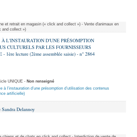
e et retrait en magasin (« click and collect ») - Vente d'animaux en
k and collect »)
VE À L'INSTAURATION D'UNE PRÉSOMPTION
US CULTURELS PAR LES FOURNISSEURS
re lecture (2ème assemblée saisie) - n° 2864
ticle UNIQUE -
Non renseigné
ive à l’instauration d’une présomption d’utilisation des contenus
ce artificielle)
e Sandra Delannoy
 chiens et de chats en click and collect - Interdiction de vente de