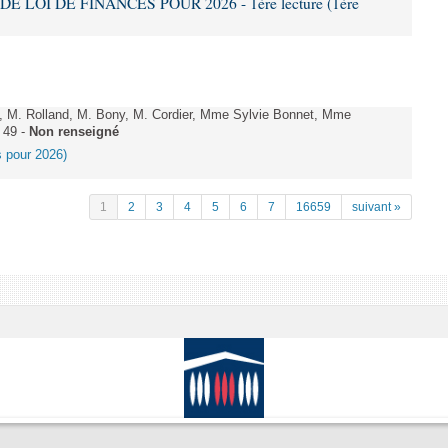
DE LOI DE FINANCES POUR 2026 - 1ère lecture (1ère
 M. Rolland, M. Bony, M. Cordier, Mme Sylvie Bonnet, Mme
 49 -
Non renseigné
es pour 2026)
1
2
3
4
5
6
7
16659
suivant »