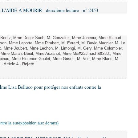
L'AIDE À MOURIR - deuxième lecture - n° 2453
. Bentz, Mme Dogor-Such, M. Gonzalez, Mme Joncour, Mme Ricourt
Tesson, Mme Laporte, Mme Rimbert, M. Evrard, M. David Magnier, M. Le
c, Mme Joubert, Mme Lechon, M. Limongi, M. Gery, Mme Colombier,
rd, Mme Marais-Beuil, Mme Auzanot, Mme M&#233;nach&#233;, Mme
;pinau, Mme Florence Goulet, Mme Griseti, M. Vos, Mme Blanc, M.
- Article 4 -
Rejeté
me Lisa Belluco pour protéger nos enfants contre la
ontre la surexposition aux écrans)