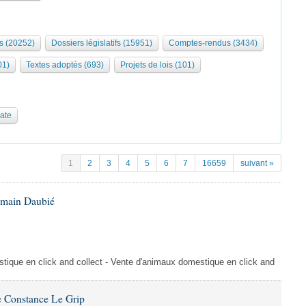
s (20252)
Dossiers législatifs (15951)
Comptes-rendus (3434)
01)
Textes adoptés (693)
Projets de lois (101)
date
1
2
3
4
5
6
7
16659
suivant »
omain Daubié
ique en click and collect - Vente d'animaux domestique en click and
 Constance Le Grip