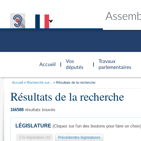
Assemb
Accèder à
la page
Vos
Travaux
Accueil
d'accueil
députés
parlementaires
Vous
Accueil
Recherche sur...
Résultats de la recherche
êtes
Résultats de la recherche
Général
ici
CONNEX
TRAVA
CONNA
DÉC
:
166588
résultats trouvés
LÉGISLATURE
(Cliquez sur l'un des boutons pour faire un choix
17e législature (X)
Précédentes législatures