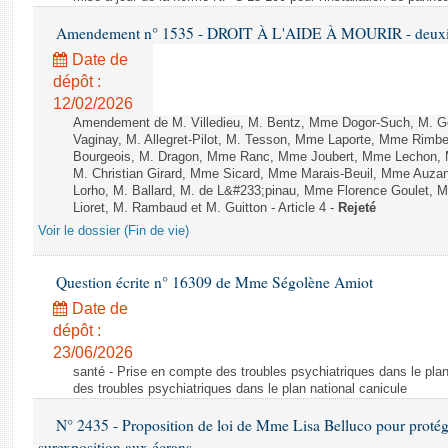
Amendement n° 1535 - DROIT À L'AIDE À MOURIR - deuxièm
Date de
dépôt :
12/02/2026
Amendement de M. Villedieu, M. Bentz, Mme Dogor-Such, M. G
Vaginay, M. Allegret-Pilot, M. Tesson, Mme Laporte, Mme Rimbe
Bourgeois, M. Dragon, Mme Ranc, Mme Joubert, Mme Lechon, M
M. Christian Girard, Mme Sicard, Mme Marais-Beuil, Mme Au
Lorho, M. Ballard, M. de L&#233;pinau, Mme Florence Goulet, 
Lioret, M. Rambaud et M. Guitton - Article 4 -
Rejeté
Voir le dossier (Fin de vie)
Question écrite n° 16309 de Mme Ségolène Amiot
Date de
dépôt :
23/06/2026
santé - Prise en compte des troubles psychiatriques dans le plan
des troubles psychiatriques dans le plan national canicule
N° 2435 - Proposition de loi de Mme Lisa Belluco pour protége
surexposition aux écrans