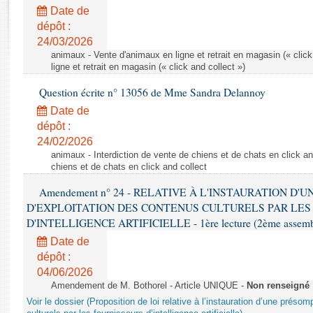
Rapports d'enquête
Date de
Rapports législatifs
dépôt :
Rapports sur l'application des lois
24/03/2026
Baromètre de l’application des lois
animaux - Vente d'animaux en ligne et retrait en magasin (« click
ligne et retrait en magasin (« click and collect »)
Question écrite n° 13056 de Mme Sandra Delannoy
Dossiers législatifs
Date de
Budget et sécurité sociale
dépôt :
Questions écrites et orales
24/02/2026
Comptes rendus des débats
animaux - Interdiction de vente de chiens et de chats en click and
chiens et de chats en click and collect
Amendement n° 24 - RELATIVE À L'INSTAURATION D'
D'EXPLOITATION DES CONTENUS CULTURELS PAR LES
D'INTELLIGENCE ARTIFICIELLE - 1ère lecture (2ème assemblé
Date de
dépôt :
04/06/2026
Amendement de M. Bothorel - Article UNIQUE -
Non renseigné
Voir le dossier (Proposition de loi relative à l’instauration d’une présom