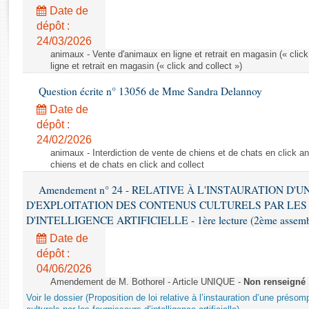
Rapports d'enquête
Date de
Rapports législatifs
dépôt :
Rapports sur l'application des lois
24/03/2026
Baromètre de l’application des lois
animaux - Vente d'animaux en ligne et retrait en magasin (« click
ligne et retrait en magasin (« click and collect »)
Question écrite n° 13056 de Mme Sandra Delannoy
Dossiers législatifs
Date de
Budget et sécurité sociale
dépôt :
Questions écrites et orales
24/02/2026
Comptes rendus des débats
animaux - Interdiction de vente de chiens et de chats en click and
chiens et de chats en click and collect
Amendement n° 24 - RELATIVE À L'INSTAURATION D'
D'EXPLOITATION DES CONTENUS CULTURELS PAR LES
D'INTELLIGENCE ARTIFICIELLE - 1ère lecture (2ème assemblé
Date de
dépôt :
04/06/2026
Amendement de M. Bothorel - Article UNIQUE -
Non renseigné
Voir le dossier (Proposition de loi relative à l’instauration d’une présom