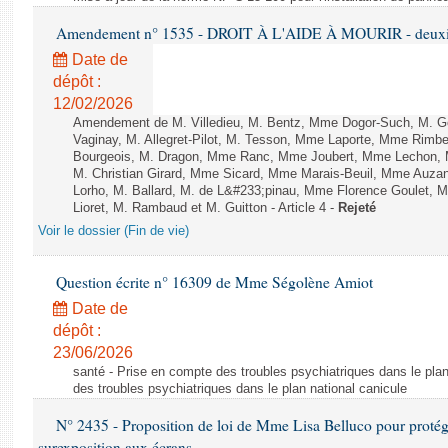
Amendement n° 1535 - DROIT À L'AIDE À MOURIR - deuxièm
Date de
dépôt :
12/02/2026
Amendement de M. Villedieu, M. Bentz, Mme Dogor-Such, M. G
Vaginay, M. Allegret-Pilot, M. Tesson, Mme Laporte, Mme Rimbe
Bourgeois, M. Dragon, Mme Ranc, Mme Joubert, Mme Lechon, M
M. Christian Girard, Mme Sicard, Mme Marais-Beuil, Mme Au
Lorho, M. Ballard, M. de L&#233;pinau, Mme Florence Goulet, 
Lioret, M. Rambaud et M. Guitton - Article 4 -
Rejeté
Voir le dossier (Fin de vie)
Question écrite n° 16309 de Mme Ségolène Amiot
Date de
dépôt :
23/06/2026
santé - Prise en compte des troubles psychiatriques dans le plan
des troubles psychiatriques dans le plan national canicule
N° 2435 - Proposition de loi de Mme Lisa Belluco pour protége
surexposition aux écrans