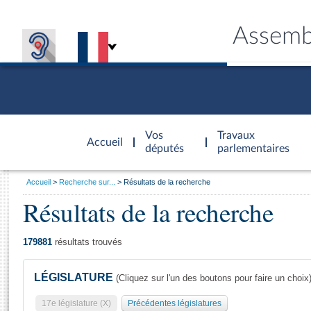
Assemb
Accèder à
la page
Vos
Travaux
Accueil
d'accueil
députés
parlementaires
Vous
Accueil
Recherche sur...
Résultats de la recherche
êtes
Résultats de la recherche
Général
ici
CONNEX
TRAVA
CONNA
DÉC
:
179881
résultats trouvés
LÉGISLATURE
(Cliquez sur l'un des boutons pour faire un choix
17e législature (X)
Précédentes législatures