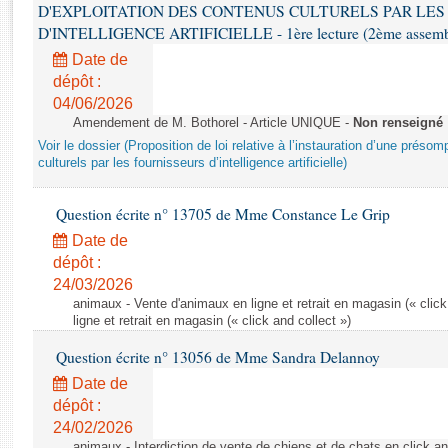
Rapports d'enquête
D'EXPLOITATION DES CONTENUS CULTURELS PAR LES
Rapports législatifs
D'INTELLIGENCE ARTIFICIELLE - 1ère lecture (2ème assemblé
Rapports sur l'application des lois
Date de
Baromètre de l’application des lois
dépôt :
04/06/2026
Amendement de M. Bothorel - Article UNIQUE -
Non renseigné
Dossiers législatifs
Voir le dossier (Proposition de loi relative à l’instauration d’une présom
Budget et sécurité sociale
culturels par les fournisseurs d’intelligence artificielle)
Questions écrites et orales
Question écrite n° 13705 de Mme Constance Le Grip
Comptes rendus des débats
Date de
dépôt :
24/03/2026
animaux - Vente d'animaux en ligne et retrait en magasin (« click
ligne et retrait en magasin (« click and collect »)
Question écrite n° 13056 de Mme Sandra Delannoy
Date de
dépôt :
24/02/2026
animaux - Interdiction de vente de chiens et de chats en click and