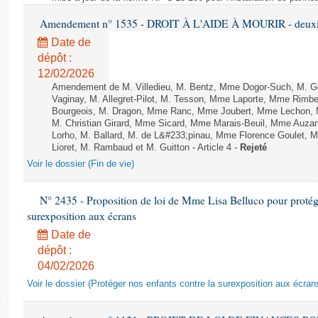
Amendement n° 1535 - DROIT À L'AIDE À MOURIR - deuxièm
Date de
dépôt :
12/02/2026
Amendement de M. Villedieu, M. Bentz, Mme Dogor-Such, M. G
Vaginay, M. Allegret-Pilot, M. Tesson, Mme Laporte, Mme Rimbe
Bourgeois, M. Dragon, Mme Ranc, Mme Joubert, Mme Lechon, M
M. Christian Girard, Mme Sicard, Mme Marais-Beuil, Mme Au
Lorho, M. Ballard, M. de L&#233;pinau, Mme Florence Goulet, 
Lioret, M. Rambaud et M. Guitton - Article 4 -
Rejeté
Voir le dossier (Fin de vie)
N° 2435 - Proposition de loi de Mme Lisa Belluco pour protége
surexposition aux écrans
Date de
dépôt :
04/02/2026
Voir le dossier (Protéger nos enfants contre la surexposition aux écran