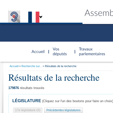
Assemb
Accèder à
la page
Vos
Travaux
Accueil
d'accueil
députés
parlementaires
Vous
Accueil
Recherche sur...
Résultats de la recherche
êtes
Résultats de la recherche
Général
ici
CONNEX
TRAVA
CONNA
DÉC
:
179876
résultats trouvés
LÉGISLATURE
(Cliquez sur l'un des boutons pour faire un choix
17e législature (X)
Précédentes législatures