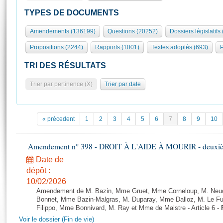
S'id
Présidence
Séance publique
Rôle et pouvoirs de l'Assemblée
Visiter l'Assemblée
TYPES DE DOCUMENTS
Fiches « Connaissance de l’Assemblée »
577 députés
Commissions et autres organes
Visite virtuelle du palais Bourbon
Amendements (136199)
Questions (20252)
Dossiers législatifs
Organisation de l'Assemblée
Groupes politiques
Europe et International
Assister à une séance
Mot
Propositions (2244)
Rapports (1001)
Textes adoptés (693)
P
Présidence
Conférence des Présidents
Bureau
Collège des Ques
Élections législatives
Contrôle et évaluation
Accès des chercheurs à l’Assemblée
TRI DES RÉSULTATS
Congrès
Les évènements
S'inscrire
Trier par pertinence (X)
Trier par date
Pétitions
Statistiques et chiffres clés
Transparence et déontologie
Vous n'ave
Patrimoine
E
Documents de référence
« précedent
1
2
3
4
5
6
7
8
9
10
La Bibliothèque
( Constitution | Règlement de l'Assemblée ... )
Documents parlementaires
Les archives
Amendement n° 398 - DROIT À L'AIDE À MOURIR - deuxième
Projets de loi
Contacts et plan d'accès
Date de
Propositions de loi
Histoire
Photos libres de droit
dépôt :
Amendements
Juniors
10/02/2026
Textes adoptés
Amendement de M. Bazin, Mme Gruet, Mme Corneloup, M. Neude
Anciennes législatures
Bonnet, Mme Bazin-Malgras, M. Duparay, Mme Dalloz, M. Le Fur
Filippo, Mme Bonnivard, M. Ray et Mme de Maistre - Article 6 -
Liens vers les sites publics
Rapports d'information
Voir le dossier (Fin de vie)