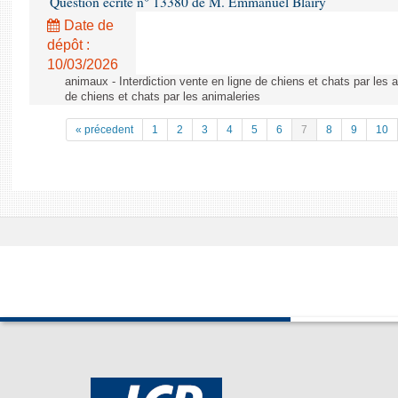
Question écrite n° 13380 de M. Emmanuel Blairy
Date de
dépôt :
10/03/2026
animaux - Interdiction vente en ligne de chiens et chats par les a
de chiens et chats par les animaleries
« précedent
1
2
3
4
5
6
7
8
9
10