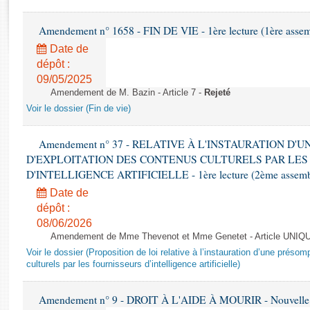
Rapports d'enquête
Rapports législatifs
Amendement n° 1658 - FIN DE VIE - 1ère lecture (1ère assemb
Rapports sur l'application des lois
Date de
Baromètre de l’application des lois
dépôt :
09/05/2025
Amendement de M. Bazin - Article 7 -
Rejeté
Dossiers législatifs
Voir le dossier (Fin de vie)
Budget et sécurité sociale
Questions écrites et orales
Amendement n° 37 - RELATIVE À L'INSTAURATION D'
Comptes rendus des débats
D'EXPLOITATION DES CONTENUS CULTURELS PAR LES
D'INTELLIGENCE ARTIFICIELLE - 1ère lecture (2ème assemblé
Date de
dépôt :
08/06/2026
Amendement de Mme Thevenot et Mme Genetet - Article UNIQ
Voir le dossier (Proposition de loi relative à l’instauration d’une présom
culturels par les fournisseurs d’intelligence artificielle)
Amendement n° 9 - DROIT À L'AIDE À MOURIR - Nouvelle L