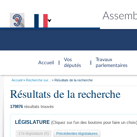
Assemb
Accèder à
la page
Vos
Travaux
Accueil
d'accueil
députés
parlementaires
Vous
Accueil
Recherche sur...
Résultats de la recherche
êtes
Résultats de la recherche
Général
ici
CONNEX
TRAVA
CONNA
DÉC
:
179876
résultats trouvés
LÉGISLATURE
(Cliquez sur l'un des boutons pour faire un choix
17e législature (X)
Précédentes législatures