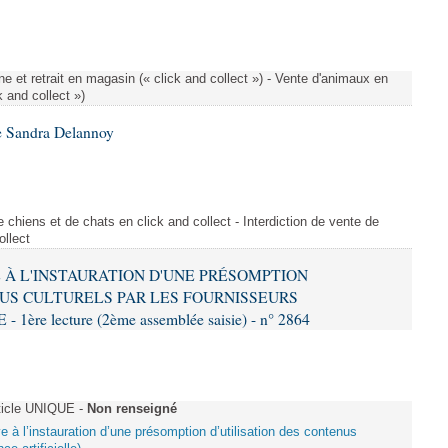
e et retrait en magasin (« click and collect ») - Vente d'animaux en
k and collect »)
e Sandra Delannoy
 chiens et de chats en click and collect - Interdiction de vente de
ollect
VE À L'INSTAURATION D'UNE PRÉSOMPTION
US CULTURELS PAR LES FOURNISSEURS
re lecture (2ème assemblée saisie) - n° 2864
ticle UNIQUE -
Non renseigné
ive à l’instauration d’une présomption d’utilisation des contenus