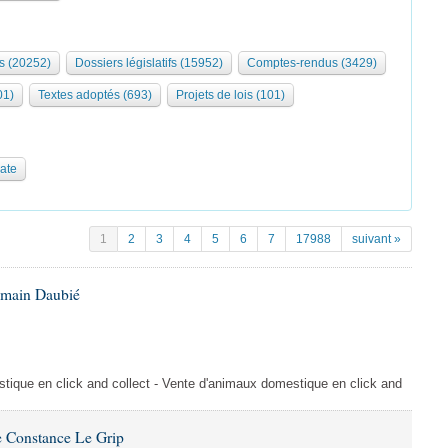
s (20252)
Dossiers législatifs (15952)
Comptes-rendus (3429)
01)
Textes adoptés (693)
Projets de lois (101)
date
1
2
3
4
5
6
7
17988
suivant »
omain Daubié
ique en click and collect - Vente d'animaux domestique en click and
 Constance Le Grip