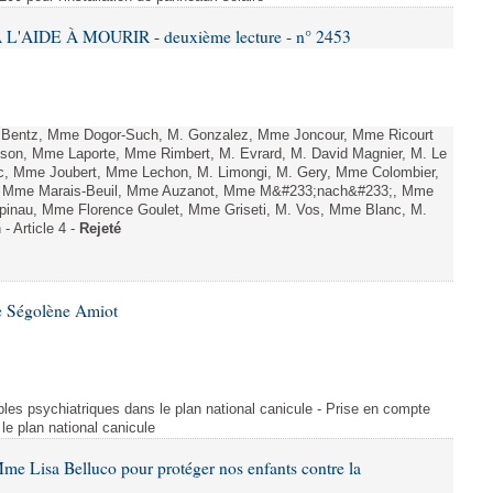
L'AIDE À MOURIR - deuxième lecture - n° 2453
. Bentz, Mme Dogor-Such, M. Gonzalez, Mme Joncour, Mme Ricourt
Tesson, Mme Laporte, Mme Rimbert, M. Evrard, M. David Magnier, M. Le
c, Mme Joubert, Mme Lechon, M. Limongi, M. Gery, Mme Colombier,
rd, Mme Marais-Beuil, Mme Auzanot, Mme M&#233;nach&#233;, Mme
;pinau, Mme Florence Goulet, Mme Griseti, M. Vos, Mme Blanc, M.
- Article 4 -
Rejeté
e Ségolène Amiot
les psychiatriques dans le plan national canicule - Prise en compte
le plan national canicule
me Lisa Belluco pour protéger nos enfants contre la