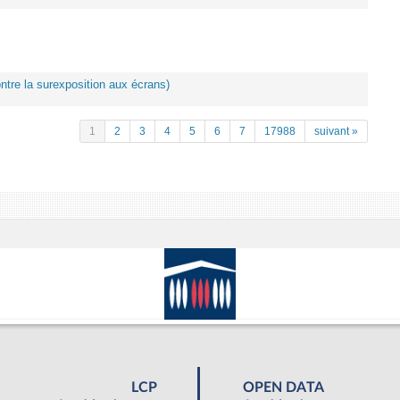
ontre la surexposition aux écrans)
1
2
3
4
5
6
7
17988
suivant »
LCP
OPEN DATA