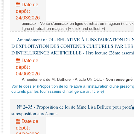
Rapports d'enquête
Date de
Rapports législatifs
dépôt :
Rapports sur l'application des lois
24/03/2026
Baromètre de l’application des lois
animaux - Vente d'animaux en ligne et retrait en magasin (« click
ligne et retrait en magasin (« click and collect »)
Amendement n° 24 - RELATIVE À L'INSTAURATION D'
Dossiers législatifs
D'EXPLOITATION DES CONTENUS CULTURELS PAR LES
Budget et sécurité sociale
D'INTELLIGENCE ARTIFICIELLE - 1ère lecture (2ème assemblé
Questions écrites et orales
Date de
Comptes rendus des débats
dépôt :
04/06/2026
Amendement de M. Bothorel - Article UNIQUE -
Non renseigné
Voir le dossier (Proposition de loi relative à l’instauration d’une présom
culturels par les fournisseurs d’intelligence artificielle)
N° 2435 - Proposition de loi de Mme Lisa Belluco pour protége
surexposition aux écrans
Date de
dépôt :