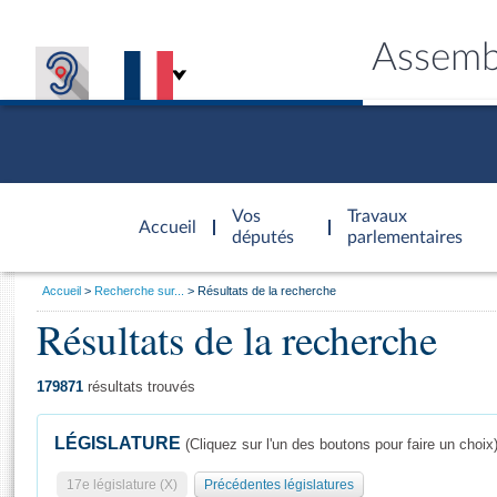
Assemb
Accèder à
la page
Vos
Travaux
Accueil
d'accueil
députés
parlementaires
Vous
Accueil
Recherche sur...
Résultats de la recherche
êtes
Résultats de la recherche
Général
ici
CONNEX
TRAVA
CONNA
DÉC
:
179871
résultats trouvés
LÉGISLATURE
(Cliquez sur l'un des boutons pour faire un choix
17e législature (X)
Précédentes législatures