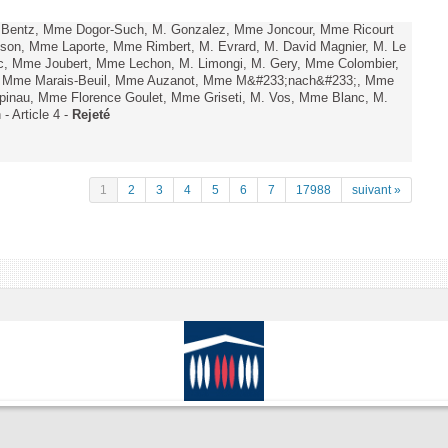
. Bentz, Mme Dogor-Such, M. Gonzalez, Mme Joncour, Mme Ricourt
Tesson, Mme Laporte, Mme Rimbert, M. Evrard, M. David Magnier, M. Le
c, Mme Joubert, Mme Lechon, M. Limongi, M. Gery, Mme Colombier,
rd, Mme Marais-Beuil, Mme Auzanot, Mme M&#233;nach&#233;, Mme
;pinau, Mme Florence Goulet, Mme Griseti, M. Vos, Mme Blanc, M.
- Article 4 -
Rejeté
1
2
3
4
5
6
7
17988
suivant »