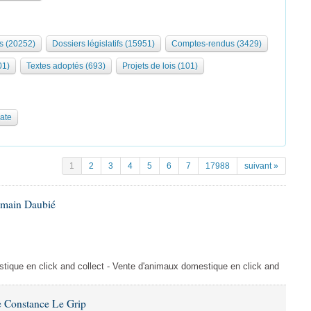
s (20252)
Dossiers législatifs (15951)
Comptes-rendus (3429)
01)
Textes adoptés (693)
Projets de lois (101)
date
1
2
3
4
5
6
7
17988
suivant »
omain Daubié
ique en click and collect - Vente d'animaux domestique en click and
 Constance Le Grip