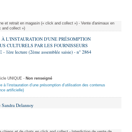
e et retrait en magasin (« click and collect ») - Vente d'animaux en
k and collect »)
VE À L'INSTAURATION D'UNE PRÉSOMPTION
US CULTURELS PAR LES FOURNISSEURS
re lecture (2ème assemblée saisie) - n° 2864
ticle UNIQUE -
Non renseigné
ive à l’instauration d’une présomption d’utilisation des contenus
ce artificielle)
e Sandra Delannoy
 chiens et de chats en click and collect - Interdiction de vente de