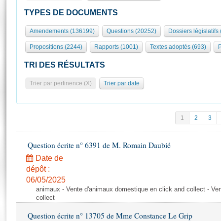
S'id
Présidence
Séance publique
Rôle et pouvoirs de l'Assemblée
Visiter l'Assemblée
TYPES DE DOCUMENTS
Fiches « Connaissance de l’Assemblée »
577 députés
Commissions et autres organes
Visite virtuelle du palais Bourbon
Amendements (136199)
Questions (20252)
Dossiers législatifs
Organisation de l'Assemblée
Groupes politiques
Europe et International
Assister à une séance
Mot
Propositions (2244)
Rapports (1001)
Textes adoptés (693)
P
Présidence
Conférence des Présidents
Bureau
Collège des Ques
Élections législatives
Contrôle et évaluation
Accès des chercheurs à l’Assemblée
TRI DES RÉSULTATS
Congrès
Les évènements
S'inscrire
Trier par pertinence (X)
Trier par date
Pétitions
Statistiques et chiffres clés
Transparence et déontologie
Vous n'ave
Patrimoine
E
Documents de référence
1
2
3
La Bibliothèque
( Constitution | Règlement de l'Assemblée ... )
Documents parlementaires
Les archives
Question écrite n° 6391 de M. Romain Daubié
Projets de loi
Contacts et plan d'accès
Date de
Propositions de loi
Histoire
Photos libres de droit
dépôt :
Amendements
Juniors
06/05/2025
Textes adoptés
animaux - Vente d'animaux domestique en click and collect - Ve
Anciennes législatures
collect
Liens vers les sites publics
Rapports d'information
Question écrite n° 13705 de Mme Constance Le Grip