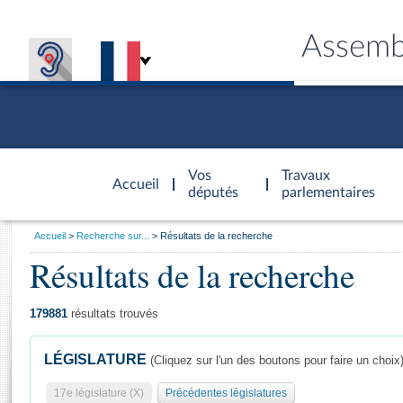
Assemb
Accèder à
la page
Vos
Travaux
Accueil
d'accueil
députés
parlementaires
Vous
Accueil
Recherche sur...
Résultats de la recherche
êtes
Résultats de la recherche
Général
ici
CONNEX
TRAVA
CONNA
DÉC
:
179881
résultats trouvés
LÉGISLATURE
(Cliquez sur l'un des boutons pour faire un choix
17e législature (X)
Précédentes législatures