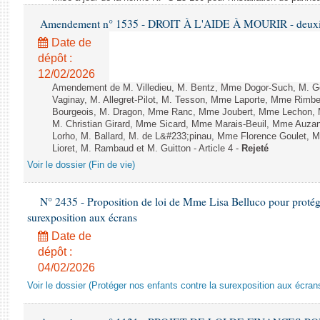
Amendement n° 1535 - DROIT À L'AIDE À MOURIR - deuxièm
Date de
dépôt :
12/02/2026
Amendement de M. Villedieu, M. Bentz, Mme Dogor-Such, M. G
Vaginay, M. Allegret-Pilot, M. Tesson, Mme Laporte, Mme Rimbe
Bourgeois, M. Dragon, Mme Ranc, Mme Joubert, Mme Lechon, M
M. Christian Girard, Mme Sicard, Mme Marais-Beuil, Mme Au
Lorho, M. Ballard, M. de L&#233;pinau, Mme Florence Goulet, 
Lioret, M. Rambaud et M. Guitton - Article 4 -
Rejeté
Voir le dossier (Fin de vie)
N° 2435 - Proposition de loi de Mme Lisa Belluco pour protége
surexposition aux écrans
Date de
dépôt :
04/02/2026
Voir le dossier (Protéger nos enfants contre la surexposition aux écran