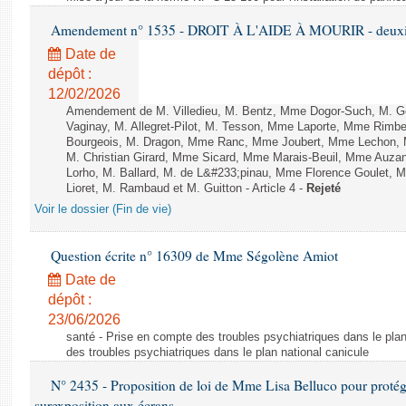
Amendement n° 1535 - DROIT À L'AIDE À MOURIR - deuxièm
Date de
dépôt :
12/02/2026
Amendement de M. Villedieu, M. Bentz, Mme Dogor-Such, M. G
Vaginay, M. Allegret-Pilot, M. Tesson, Mme Laporte, Mme Rimbe
Bourgeois, M. Dragon, Mme Ranc, Mme Joubert, Mme Lechon, M
M. Christian Girard, Mme Sicard, Mme Marais-Beuil, Mme Au
Lorho, M. Ballard, M. de L&#233;pinau, Mme Florence Goulet, 
Lioret, M. Rambaud et M. Guitton - Article 4 -
Rejeté
Voir le dossier (Fin de vie)
Question écrite n° 16309 de Mme Ségolène Amiot
Date de
dépôt :
23/06/2026
santé - Prise en compte des troubles psychiatriques dans le plan
des troubles psychiatriques dans le plan national canicule
N° 2435 - Proposition de loi de Mme Lisa Belluco pour protége
surexposition aux écrans