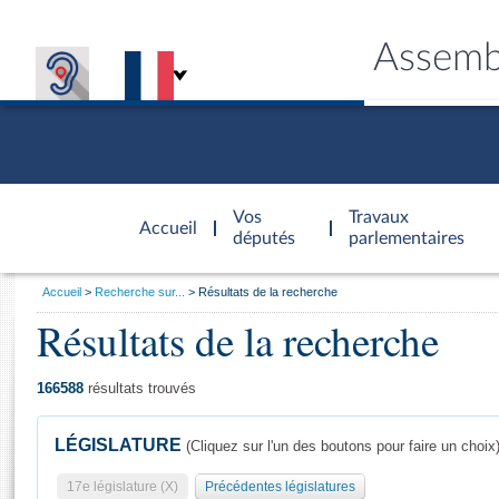
Assemb
Accèder à
la page
Vos
Travaux
Accueil
d'accueil
députés
parlementaires
Vous
Accueil
Recherche sur...
Résultats de la recherche
êtes
Résultats de la recherche
Général
ici
CONNEX
TRAVA
CONNA
DÉC
:
166588
résultats trouvés
LÉGISLATURE
(Cliquez sur l'un des boutons pour faire un choix
17e législature (X)
Précédentes législatures