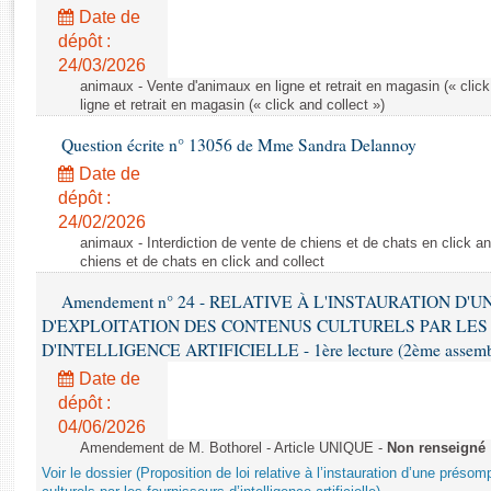
Rapports d'enquête
Date de
Rapports législatifs
dépôt :
Rapports sur l'application des lois
24/03/2026
Baromètre de l’application des lois
animaux - Vente d'animaux en ligne et retrait en magasin (« click
ligne et retrait en magasin (« click and collect »)
Question écrite n° 13056 de Mme Sandra Delannoy
Dossiers législatifs
Date de
Budget et sécurité sociale
dépôt :
Questions écrites et orales
24/02/2026
Comptes rendus des débats
animaux - Interdiction de vente de chiens et de chats en click and
chiens et de chats en click and collect
Amendement n° 24 - RELATIVE À L'INSTAURATION D'
D'EXPLOITATION DES CONTENUS CULTURELS PAR LES
D'INTELLIGENCE ARTIFICIELLE - 1ère lecture (2ème assemblé
Date de
dépôt :
04/06/2026
Amendement de M. Bothorel - Article UNIQUE -
Non renseigné
Voir le dossier (Proposition de loi relative à l’instauration d’une présom