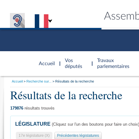
Assemb
Accèder à
la page
Vos
Travaux
Accueil
d'accueil
députés
parlementaires
Vous
Accueil
Recherche sur...
Résultats de la recherche
êtes
Résultats de la recherche
Général
ici
CONNEX
TRAVA
CONNA
DÉC
:
179876
résultats trouvés
LÉGISLATURE
(Cliquez sur l'un des boutons pour faire un choix
17e législature (X)
Précédentes législatures