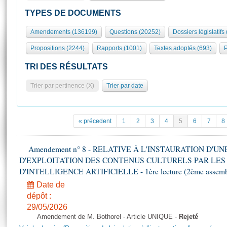
S'id
Présidence
Séance publique
Rôle et pouvoirs de l'Assemblée
Visiter l'Assemblée
TYPES DE DOCUMENTS
Fiches « Connaissance de l’Assemblée »
577 députés
Commissions et autres organes
Visite virtuelle du palais Bourbon
Amendements (136199)
Questions (20252)
Dossiers législatifs
Organisation de l'Assemblée
Groupes politiques
Europe et International
Assister à une séance
Mot
Propositions (2244)
Rapports (1001)
Textes adoptés (693)
P
Présidence
Conférence des Présidents
Bureau
Collège des Ques
Élections législatives
Contrôle et évaluation
Accès des chercheurs à l’Assemblée
TRI DES RÉSULTATS
Congrès
Les évènements
S'inscrire
Trier par pertinence (X)
Trier par date
Pétitions
Statistiques et chiffres clés
Transparence et déontologie
Vous n'ave
Patrimoine
E
Documents de référence
« précedent
1
2
3
4
5
6
7
8
La Bibliothèque
( Constitution | Règlement de l'Assemblée ... )
Documents parlementaires
Les archives
Amendement n° 8 - RELATIVE À L'INSTAURATION D'
Projets de loi
Contacts et plan d'accès
D'EXPLOITATION DES CONTENUS CULTURELS PAR LES
Propositions de loi
Histoire
D'INTELLIGENCE ARTIFICIELLE - 1ère lecture (2ème assemblé
Photos libres de droit
Amendements
Juniors
Date de
Textes adoptés
dépôt :
Anciennes législatures
29/05/2026
Liens vers les sites publics
Rapports d'information
Amendement de M. Bothorel - Article UNIQUE -
Rejeté