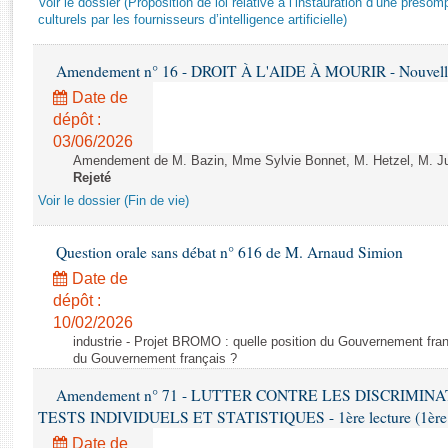
Voir le dossier (Proposition de loi relative à l’instauration d’une présom
Rapports d'enquête
culturels par les fournisseurs d’intelligence artificielle)
Rapports législatifs
Rapports sur l'application des lois
Amendement n° 16 - DROIT À L'AIDE À MOURIR - Nouvelle 
Baromètre de l’application des lois
Date de
dépôt :
Dossiers législatifs
03/06/2026
Budget et sécurité sociale
Amendement de M. Bazin, Mme Sylvie Bonnet, M. Hetzel, M. Juvi
Rejeté
Questions écrites et orales
Voir le dossier (Fin de vie)
Comptes rendus des débats
Question orale sans débat n° 616 de M. Arnaud Simion
Date de
dépôt :
10/02/2026
industrie - Projet BROMO : quelle position du Gouvernement fran
du Gouvernement français ?
Amendement n° 71 - LUTTER CONTRE LES DISCRIMIN
TESTS INDIVIDUELS ET STATISTIQUES - 1ère lecture (1ère as
Date de