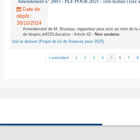
Amendement n° 2603 - PLF POUR 2025 - 1ère lecture (1ère as
Date de
dépôt :
30/10/2024
Amendement de M. Bruneau, rapporteur pour avis au nom de la co
de l&apos;&#233;ducation - Article 42 -
Non soutenu
Voir le dossier (Projet de loi de finances pour 2025)
« précedent
1
2
3
4
5
6
7
8