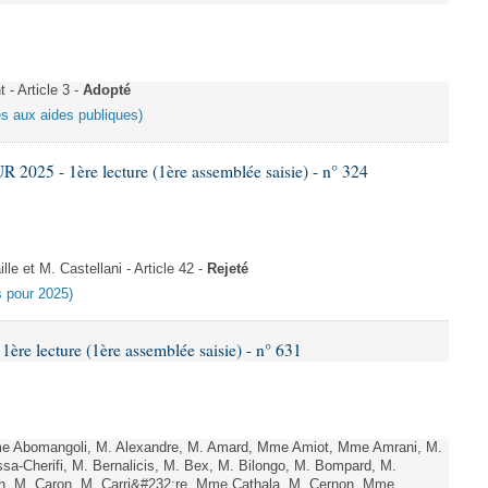
- Article 3 -
Adopté
es aux aides publiques)
025 - 1ère lecture (1ère assemblée saisie) - n° 324
e et M. Castellani - Article 42 -
Rejeté
es pour 2025)
e lecture (1ère assemblée saisie) - n° 631
 Abomangoli, M. Alexandre, M. Amard, Mme Amiot, Mme Amrani, M.
sa-Cherifi, M. Bernalicis, M. Bex, M. Bilongo, M. Bompard, M.
en, M. Caron, M. Carri&#232;re, Mme Cathala, M. Cernon, Mme