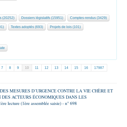
s (20252)
Dossiers législatifs (15951)
Comptes-rendus (3429)
01)
Textes adoptés (693)
Projets de lois (101)
date
7
8
9
10
11
12
13
14
15
16
17987
RE DES MESURES D’URGENCE CONTRE LA VIE CHÈRE ET
 DES ACTEURS ÉCONOMIQUES DANS LES
ecture (1ère assemblée saisie) - n° 698