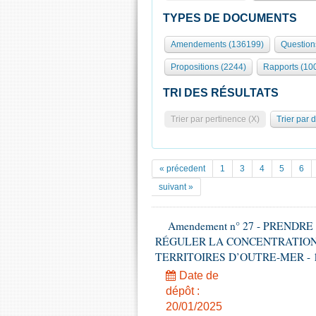
TYPES DE DOCUMENTS
Amendements (136199)
Question
Propositions (2244)
Rapports (10
TRI DES RÉSULTATS
Trier par pertinence (X)
Trier par 
« précedent
1
3
4
5
6
suivant »
Amendement n° 27 - PREND
RÉGULER LA CONCENTRATION
TERRITOIRES D’OUTRE-MER - 1ère l
Date de
dépôt :
20/01/2025