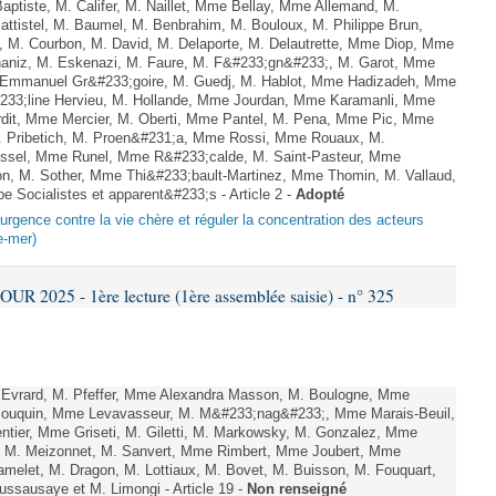
ptiste, M. Califer, M. Naillet, Mme Bellay, Mme Allemand, M.
ttistel, M. Baumel, M. Benbrahim, M. Bouloux, M. Philippe Brun,
, M. Courbon, M. David, M. Delaporte, M. Delautrette, Mme Diop, Mme
aniz, M. Eskenazi, M. Faure, M. F&#233;gn&#233;, M. Garot, Mme
 Emmanuel Gr&#233;goire, M. Guedj, M. Hablot, Mme Hadizadeh, Mme
233;line Hervieu, M. Hollande, Mme Jourdan, Mme Karamanli, Mme
rdit, Mme Mercier, M. Oberti, Mme Pantel, M. Pena, Mme Pic, Mme
M. Pribetich, M. Proen&#231;a, Mme Rossi, Mme Rouaux, M.
ussel, Mme Runel, Mme R&#233;calde, M. Saint-Pasteur, Mme
on, M. Sother, Mme Thi&#233;bault-Martinez, Mme Thomin, M. Vallaud,
e Socialistes et apparent&#233;s - Article 2 -
Adopté
urgence contre la vie chère et réguler la concentration des acteurs
e-mer)
 2025 - 1ère lecture (1ère assemblée saisie) - n° 325
 Evrard, M. Pfeffer, Mme Alexandra Masson, M. Boulogne, Mme
Bouquin, Mme Levavasseur, M. M&#233;nag&#233;, Mme Marais-Beuil,
tier, Mme Griseti, M. Giletti, M. Markowsky, M. Gonzalez, Mme
n, M. Meizonnet, M. Sanvert, Mme Rimbert, Mme Joubert, Mme
elet, M. Dragon, M. Lottiaux, M. Bovet, M. Buisson, M. Fouquart,
Dussausaye et M. Limongi - Article 19 -
Non renseigné