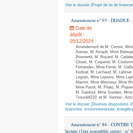
Voir le dossier (Projet de loi de financ
Amendement n° 93 - DDADUE - 1èr
Date de
dépôt :
05/12/2024
Amendement de M. Cernon, Mme 
Arenas, M. Arnault, Mme Belouas
Boumertit, M. Boyard, M. Cadale
Clouet, M. Coquerel, M. Coulom
Fernandes, Mme Ferrer, M. Gail
Kerbrat, M. Lachaud, M. Lahmar
Legrain, Mme Lejeune, Mme Lep
Maximi, Mme Mesmeur, Mme Man
Mme Panot, M. Pilato, M. Pique
M. Saintoul, Mme Soudais, Mme 
Trouv&#233; et M. Vannier - Artic
Voir le dossier (Diverses dispositions 
financière, environnementale, énergétiq
Amendement n° 84 - CONTRE
lecture (1ère assemblée saisie) - n° 