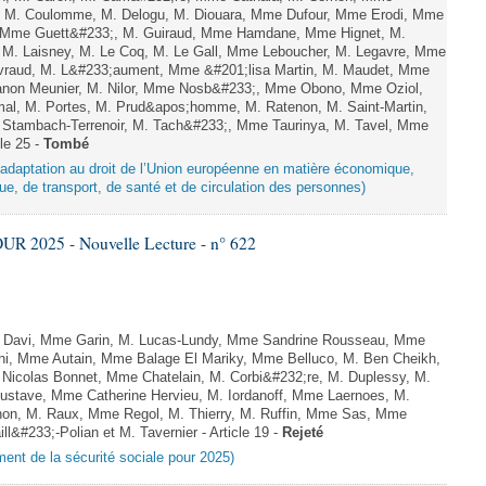
el, M. Coulomme, M. Delogu, M. Diouara, Mme Dufour, Mme Erodi, Mme
d, Mme Guett&#233;, M. Guiraud, Mme Hamdane, Mme Hignet, M.
, M. Laisney, M. Le Coq, M. Le Gall, Mme Leboucher, M. Legavre, Mme
vraud, M. L&#233;aument, Mme &#201;lisa Martin, M. Maudet, Mme
on Meunier, M. Nilor, Mme Nosb&#233;, Mme Obono, Mme Oziol,
mal, M. Portes, M. Prud&apos;homme, M. Ratenon, M. Saint-Martin,
Stambach-Terrenoir, M. Tach&#233;, Mme Taurinya, M. Tavel, Mme
le 25 -
Tombé
d’adaptation au droit de l’Union européenne en matière économique,
ue, de transport, de santé et de circulation des personnes)
R 2025 - Nouvelle Lecture - n° 622
 Davi, Mme Garin, M. Lucas-Lundy, Mme Sandrine Rousseau, Mme
ghi, Mme Autain, Mme Balage El Mariky, Mme Belluco, M. Ben Cheikh,
 Nicolas Bonnet, Mme Chatelain, M. Corbi&#232;re, M. Duplessy, M.
Gustave, Mme Catherine Hervieu, M. Iordanoff, Mme Laernoes, M.
n, M. Raux, Mme Regol, M. Thierry, M. Ruffin, Mme Sas, Mme
&#233;-Polian et M. Tavernier - Article 19 -
Rejeté
ement de la sécurité sociale pour 2025)