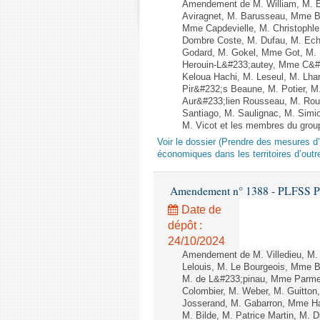
Amendement de M. William, M. Ba
Aviragnet, M. Barusseau, Mme Ba
Mme Capdevielle, M. Christophle
Dombre Coste, M. Dufau, M. Ech
Godard, M. Gokel, Mme Got, M.
Herouin-L&#233;autey, Mme C&#
Keloua Hachi, M. Leseul, M. Lha
Pir&#232;s Beaune, M. Potier, 
Aur&#233;lien Rousseau, M. Ro
Santiago, M. Saulignac, M. Simi
M. Vicot et les membres du group
Voir le dossier (Prendre des mesures d’
économiques dans les territoires d’outr
Amendement n° 1388 - PLFSS POUR
Date de
dépôt :
24/10/2024
Amendement de M. Villedieu, M.
Lelouis, M. Le Bourgeois, Mme 
M. de L&#233;pinau, Mme Parmen
Colombier, M. Weber, M. Guitto
Josserand, M. Gabarron, Mme Ham
M. Bilde, M. Patrice Martin, M. 