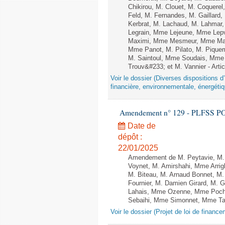
Chikirou, M. Clouet, M. Coquer
Feld, M. Fernandes, M. Gaillar
Kerbrat, M. Lachaud, M. Lahmar
Legrain, Mme Lejeune, Mme Lep
Maximi, Mme Mesmeur, Mme Man
Mme Panot, M. Pilato, M. Pique
M. Saintoul, Mme Soudais, Mme 
Trouv&#233; et M. Vannier - Artic
Voir le dossier (Diverses dispositions 
financière, environnementale, énergétiq
Amendement n° 129 - PLFSS POU
Date de
dépôt :
22/01/2025
Amendement de M. Peytavie, M.
Voynet, M. Amirshahi, Mme Arri
M. Biteau, M. Arnaud Bonnet, M.
Fournier, M. Damien Girard, M. 
Lahais, Mme Ozenne, Mme Pocho
Sebaihi, Mme Simonnet, Mme Taill
Voir le dossier (Projet de loi de financ