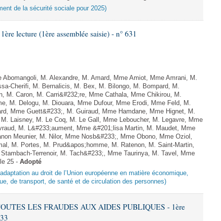
ement de la sécurité sociale pour 2025)
e lecture (1ère assemblée saisie) - n° 631
Abomangoli, M. Alexandre, M. Amard, Mme Amiot, Mme Amrani, M.
sa-Cherifi, M. Bernalicis, M. Bex, M. Bilongo, M. Bompard, M.
n, M. Caron, M. Carri&#232;re, Mme Cathala, Mme Chikirou, M.
me, M. Delogu, M. Diouara, Mme Dufour, Mme Erodi, Mme Feld, M.
lard, Mme Guett&#233;, M. Guiraud, Mme Hamdane, Mme Hignet, M.
, M. Laisney, M. Le Coq, M. Le Gall, Mme Leboucher, M. Legavre, Mme
vraud, M. L&#233;aument, Mme &#201;lisa Martin, M. Maudet, Mme
on Meunier, M. Nilor, Mme Nosb&#233;, Mme Obono, Mme Oziol,
mal, M. Portes, M. Prud&apos;homme, M. Ratenon, M. Saint-Martin,
Stambach-Terrenoir, M. Tach&#233;, Mme Taurinya, M. Tavel, Mme
le 25 -
Adopté
d’adaptation au droit de l’Union européenne en matière économique,
ue, de transport, de santé et de circulation des personnes)
 TOUTES LES FRAUDES AUX AIDES PUBLIQUES - 1ère
633