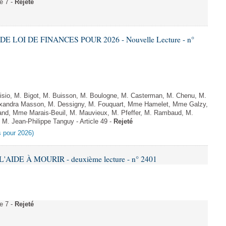
e 7 -
Rejeté
DE LOI DE FINANCES POUR 2026 - Nouvelle Lecture - n°
sio, M. Bigot, M. Buisson, M. Boulogne, M. Casterman, M. Chenu, M.
exandra Masson, M. Dessigny, M. Fouquart, Mme Hamelet, Mme Galzy,
rand, Mme Marais-Beuil, M. Mauvieux, M. Pfeffer, M. Rambaud, M.
M. Jean-Philippe Tanguy - Article 49 -
Rejeté
es pour 2026)
'AIDE À MOURIR - deuxième lecture - n° 2401
e 7 -
Rejeté