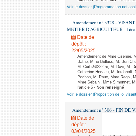
Biteau et M. Tavernier - Article 1
Voir le dossier (Programmation national
Amendement n° 3328 - VISA
MÉTIER D’AGRICULTEUR - 1ère lect
Date de
dépôt :
22/05/2025
Amendement de Mme Ozenne, M. 
Batho, Mme Belluco, M. Ben Chei
M. Corbi&#232;re, M. Davi, M. D
Catherine Hervieu, M. Iordanoff
Pochon, M. Raux, Mme Regol, M
Mme Sebaihi, Mme Simonnet, Mme 
l'article 5 -
Non renseigné
Voir le dossier (Proposition de loi visan
Amendement n° 306 - FIN DE VIE -
Date de
dépôt :
03/04/2025