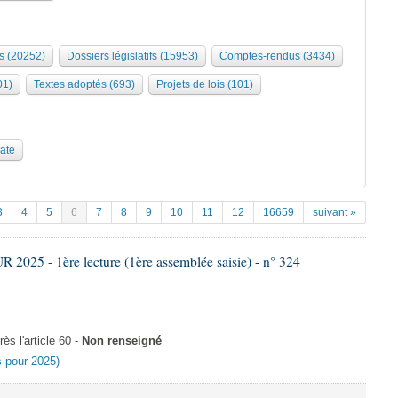
s (20252)
Dossiers législatifs (15953)
Comptes-rendus (3434)
01)
Textes adoptés (693)
Projets de lois (101)
date
3
4
5
6
7
8
9
10
11
12
16659
suivant »
025 - 1ère lecture (1ère assemblée saisie) - n° 324
s l'article 60 -
Non renseigné
es pour 2025)