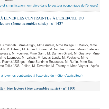
2 -
Tombé
e et simplification normative dans le secteur économique de l’énergie)
NT À LEVER LES CONTRAINTES À L’EXERCICE DU
ure (2ème assemblée saisie) - n° 1437
Amirshahi, Mme Arrighi, Mme Autain, Mme Balage El Mariky, Mme
kh, M. Biteau, M. Arnaud Bonnet, M. Nicolas Bonnet, Mme Chatelain,
uplessy, M. Fournier, Mme Garin, M. Damien Girard, M. Gustave, Mme
, Mme Laernoes, M. Lahais, M. Lucas-Lundy, M. Peytavie, Mme
. Roum&#233;gas, Mme Sandrine Rousseau, M. Ruffin, Mme Sas,
Taill&#233;-Polian, M. Tavernier, M. Thierry et Mme Voynet - Après
t à lever les contraintes à l’exercice du métier d’agriculteur)
 1ère lecture (1ère assemblée saisie) - n° 1100