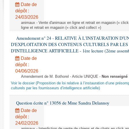
Rapports d'enquête
Date de
Rapports législatifs
dépôt :
Rapports sur l'application des lois
24/03/2026
Baromètre de l’application des lois
animaux - Vente d'animaux en ligne et retrait en magasin (« click
ligne et retrait en magasin (« click and collect »)
Amendement n° 24 - RELATIVE À L'INSTAURATION D'
Dossiers législatifs
D'EXPLOITATION DES CONTENUS CULTURELS PAR LES
Budget et sécurité sociale
D'INTELLIGENCE ARTIFICIELLE - 1ère lecture (2ème assemblé
Questions écrites et orales
Date de
Comptes rendus des débats
dépôt :
04/06/2026
Amendement de M. Bothorel - Article UNIQUE -
Non renseigné
Voir le dossier (Proposition de loi relative à l’instauration d’une présom
culturels par les fournisseurs d’intelligence artificielle)
Question écrite n° 13056 de Mme Sandra Delannoy
Date de
dépôt :
24/02/2026
animaux - Interdiction de vente de chiens et de chats en click and