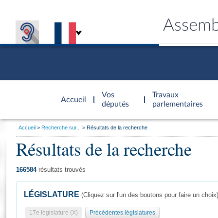
Assemb
Accèder à
la page
Vos
Travaux
Accueil
d'accueil
députés
parlementaires
Vous
Accueil
Recherche sur...
Résultats de la recherche
êtes
Résultats de la recherche
Général
ici
CONNEX
TRAVA
CONNA
DÉC
:
166584
résultats trouvés
LÉGISLATURE
(Cliquez sur l'un des boutons pour faire un choix
17e législature (X)
Précédentes législatures