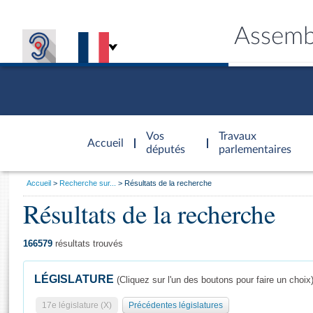
Assemb
Accèder à
la page
Vos
Travaux
Accueil
d'accueil
députés
parlementaires
Vous
Accueil
Recherche sur...
Résultats de la recherche
êtes
Résultats de la recherche
Général
ici
CONNEX
TRAVA
CONNA
DÉC
:
166579
résultats trouvés
LÉGISLATURE
(Cliquez sur l'un des boutons pour faire un choix
17e législature (X)
Précédentes législatures