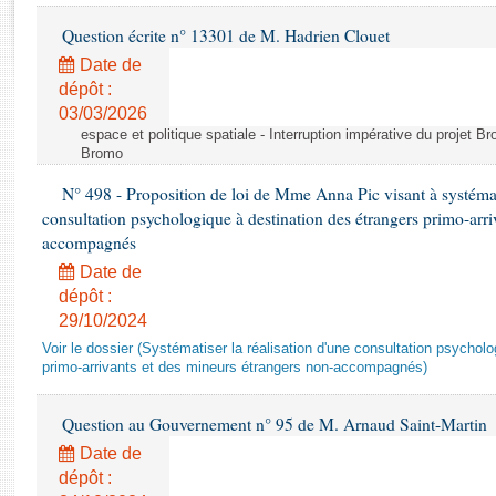
Rapports d'enquête
Question écrite n° 13301 de M. Hadrien Clouet
Rapports législatifs
Rapports sur l'application des lois
Date de
dépôt :
Baromètre de l’application des lois
03/03/2026
espace et politique spatiale - Interruption impérative du projet Br
Dossiers législatifs
Bromo
Budget et sécurité sociale
N° 498 - Proposition de loi de Mme Anna Pic visant à systémati
Questions écrites et orales
consultation psychologique à destination des étrangers primo-arri
Comptes rendus des débats
accompagnés
Date de
dépôt :
29/10/2024
Voir le dossier (Systématiser la réalisation d'une consultation psychol
primo-arrivants et des mineurs étrangers non-accompagnés)
Question au Gouvernement n° 95 de M. Arnaud Saint-Martin
Date de
dépôt :