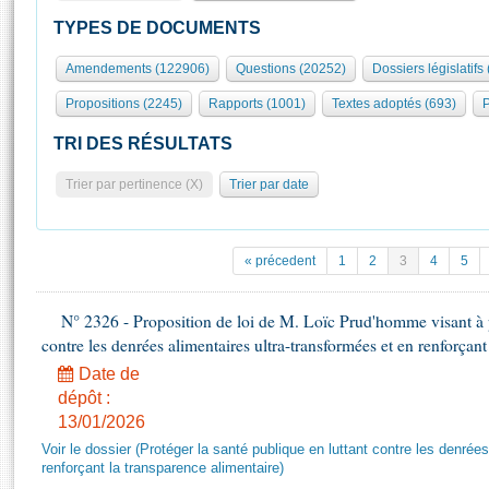
S'id
Présidence
Séance publique
Rôle et pouvoirs de l'Assemblée
Visiter l'Assemblée
TYPES DE DOCUMENTS
Fiches « Connaissance de l’Assemblée »
577 députés
Commissions et autres organes
Visite virtuelle du palais Bourbon
Amendements (122906)
Questions (20252)
Dossiers législatifs
Organisation de l'Assemblée
Groupes politiques
Europe et International
Assister à une séance
Mot
Propositions (2245)
Rapports (1001)
Textes adoptés (693)
P
Présidence
Conférence des Présidents
Bureau
Collège des Ques
Élections législatives
Contrôle et évaluation
Accès des chercheurs à l’Assemblée
TRI DES RÉSULTATS
Congrès
Les évènements
S'inscrire
Trier par pertinence (X)
Trier par date
Pétitions
Statistiques et chiffres clés
Transparence et déontologie
Vous n'ave
Patrimoine
E
Documents de référence
« précedent
1
2
3
4
5
La Bibliothèque
( Constitution | Règlement de l'Assemblée ... )
Documents parlementaires
Les archives
N° 2326 - Proposition de loi de M. Loïc Prud'homme visant à pr
Projets de loi
Contacts et plan d'accès
contre les denrées alimentaires ultra-transformées et en renforçant
Propositions de loi
Histoire
Photos libres de droit
Date de
Amendements
Juniors
dépôt :
Textes adoptés
13/01/2026
Anciennes législatures
Voir le dossier (Protéger la santé publique en luttant contre les denrée
Liens vers les sites publics
Rapports d'information
renforçant la transparence alimentaire)