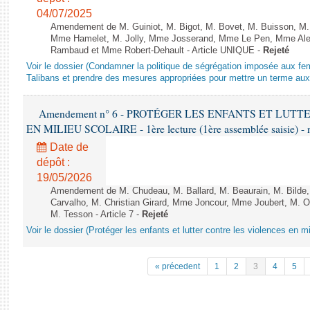
04/07/2025
Amendement de M. Guiniot, M. Bigot, M. Bovet, M. Buisson, M.
Mme Hamelet, M. Jolly, Mme Josserand, Mme Le Pen, Mme Alex
Rambaud et Mme Robert-Dehault - Article UNIQUE -
Rejeté
Voir le dossier (Condamner la politique de ségrégation imposée aux f
Talibans et prendre des mesures appropriées pour mettre un terme aux 
Amendement n° 6 - PROTÉGER LES ENFANTS ET LUT
EN MILIEU SCOLAIRE - 1ère lecture (1ère assemblée saisie) - 
Date de
dépôt :
19/05/2026
Amendement de M. Chudeau, M. Ballard, M. Beaurain, M. Bilde
Carvalho, M. Christian Girard, Mme Joncour, Mme Joubert, M. 
M. Tesson - Article 7 -
Rejeté
Voir le dossier (Protéger les enfants et lutter contre les violences en mi
« précedent
1
2
3
4
5