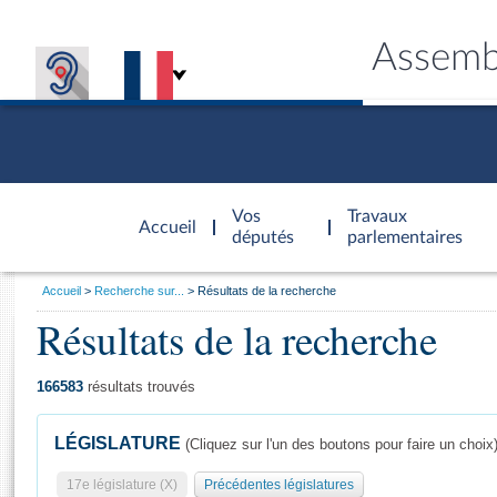
Assemb
Accèder à
la page
Vos
Travaux
Accueil
d'accueil
députés
parlementaires
Vous
Accueil
Recherche sur...
Résultats de la recherche
êtes
Résultats de la recherche
Général
ici
CONNEX
TRAVA
CONNA
DÉC
:
166583
résultats trouvés
LÉGISLATURE
(Cliquez sur l'un des boutons pour faire un choix
17e législature (X)
Précédentes législatures