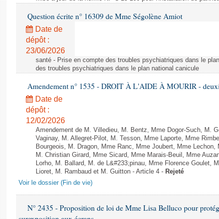
Question écrite n° 16309 de Mme Ségolène Amiot
Date de
dépôt :
23/06/2026
santé - Prise en compte des troubles psychiatriques dans le plan
des troubles psychiatriques dans le plan national canicule
Amendement n° 1535 - DROIT À L'AIDE À MOURIR - deuxièm
Date de
dépôt :
12/02/2026
Amendement de M. Villedieu, M. Bentz, Mme Dogor-Such, M. G
Vaginay, M. Allegret-Pilot, M. Tesson, Mme Laporte, Mme Rimbe
Bourgeois, M. Dragon, Mme Ranc, Mme Joubert, Mme Lechon, M
M. Christian Girard, Mme Sicard, Mme Marais-Beuil, Mme Au
Lorho, M. Ballard, M. de L&#233;pinau, Mme Florence Goulet, 
Lioret, M. Rambaud et M. Guitton - Article 4 -
Rejeté
Voir le dossier (Fin de vie)
N° 2435 - Proposition de loi de Mme Lisa Belluco pour protége
surexposition aux écrans