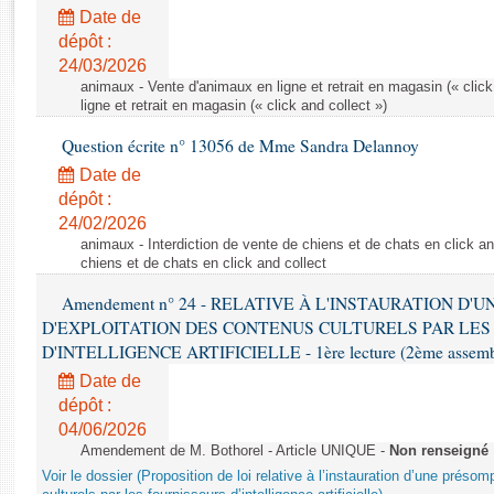
Rapports d'enquête
Date de
Rapports législatifs
dépôt :
Rapports sur l'application des lois
24/03/2026
Baromètre de l’application des lois
animaux - Vente d'animaux en ligne et retrait en magasin (« click
ligne et retrait en magasin (« click and collect »)
Question écrite n° 13056 de Mme Sandra Delannoy
Dossiers législatifs
Date de
Budget et sécurité sociale
dépôt :
Questions écrites et orales
24/02/2026
Comptes rendus des débats
animaux - Interdiction de vente de chiens et de chats en click and
chiens et de chats en click and collect
Amendement n° 24 - RELATIVE À L'INSTAURATION D'
D'EXPLOITATION DES CONTENUS CULTURELS PAR LES
D'INTELLIGENCE ARTIFICIELLE - 1ère lecture (2ème assemblé
Date de
dépôt :
04/06/2026
Amendement de M. Bothorel - Article UNIQUE -
Non renseigné
Voir le dossier (Proposition de loi relative à l’instauration d’une présom