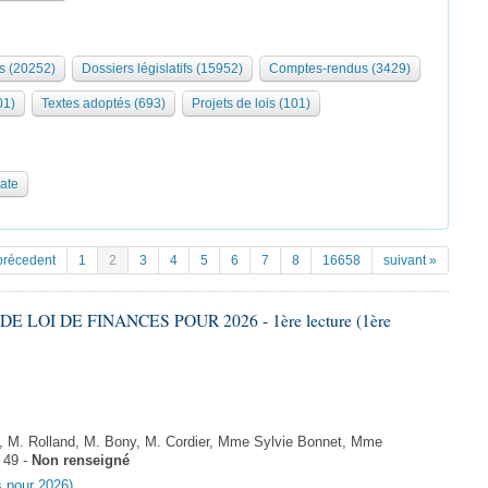
s (20252)
Dossiers législatifs (15952)
Comptes-rendus (3429)
01)
Textes adoptés (693)
Projets de lois (101)
date
précedent
1
2
3
4
5
6
7
8
16658
suivant »
DE LOI DE FINANCES POUR 2026 - 1ère lecture (1ère
 M. Rolland, M. Bony, M. Cordier, Mme Sylvie Bonnet, Mme
 49 -
Non renseigné
es pour 2026)