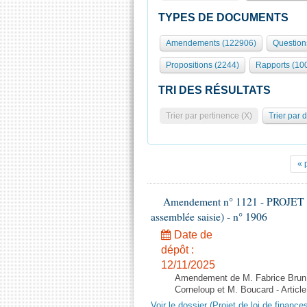
TYPES DE DOCUMENTS
Amendements (122906)
Question
Propositions (2244)
Rapports (10
TRI DES RÉSULTATS
Trier par pertinence (X)
Trier par 
« 
Amendement n° 1121 - PROJET 
assemblée saisie) - n° 1906
Date de
dépôt :
12/11/2025
Amendement de M. Fabrice Brun,
Corneloup et M. Boucard - Article
Voir le dossier (Projet de loi de financ