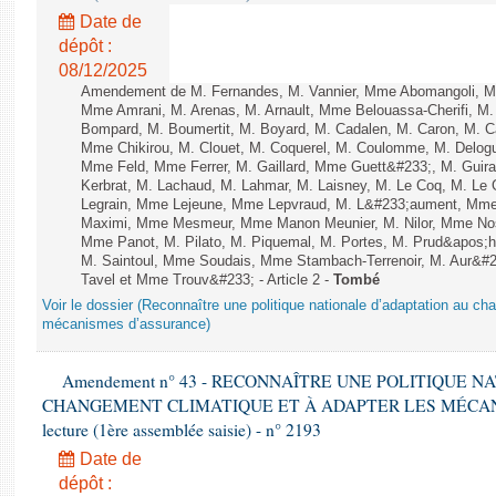
Date de
dépôt :
08/12/2025
Amendement de M. Fernandes, M. Vannier, Mme Abomangoli, M
Mme Amrani, M. Arenas, M. Arnault, Mme Belouassa-Cherifi, M. 
Bompard, M. Boumertit, M. Boyard, M. Cadalen, M. Caron, M. C
Mme Chikirou, M. Clouet, M. Coquerel, M. Coulomme, M. Delog
Mme Feld, Mme Ferrer, M. Gaillard, Mme Guett&#233;, M. Gui
Kerbrat, M. Lachaud, M. Lahmar, M. Laisney, M. Le Coq, M. Le
Legrain, Mme Lejeune, Mme Lepvraud, M. L&#233;aument, Mme
Maximi, Mme Mesmeur, Mme Manon Meunier, M. Nilor, Mme N
Mme Panot, M. Pilato, M. Piquemal, M. Portes, M. Prud&apos;h
M. Saintoul, Mme Soudais, Mme Stambach-Terrenoir, M. Aur&#2
Tavel et Mme Trouv&#233; - Article 2 -
Tombé
Voir le dossier (Reconnaître une politique nationale d’adaptation au ch
mécanismes d’assurance)
Amendement n° 43 - RECONNAÎTRE UNE POLITIQUE 
CHANGEMENT CLIMATIQUE ET À ADAPTER LES MÉCANI
lecture (1ère assemblée saisie) - n° 2193
Date de
dépôt :