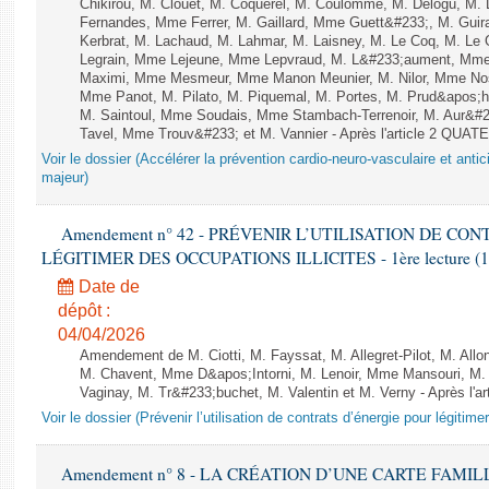
Chikirou, M. Clouet, M. Coquerel, M. Coulomme, M. Delogu, M.
Fernandes, Mme Ferrer, M. Gaillard, Mme Guett&#233;, M. Gu
Kerbrat, M. Lachaud, M. Lahmar, M. Laisney, M. Le Coq, M. Le
Legrain, Mme Lejeune, Mme Lepvraud, M. L&#233;aument, Mme
Maximi, Mme Mesmeur, Mme Manon Meunier, M. Nilor, Mme N
Mme Panot, M. Pilato, M. Piquemal, M. Portes, M. Prud&apos;h
M. Saintoul, Mme Soudais, Mme Stambach-Terrenoir, M. Aur&#2
Tavel, Mme Trouv&#233; et M. Vannier - Après l'article 2 QUAT
Voir le dossier (Accélérer la prévention cardio-neuro-vasculaire et antici
majeur)
Amendement n° 42 - PRÉVENIR L’UTILISATION DE CO
LÉGITIMER DES OCCUPATIONS ILLICITES - 1ère lecture (1ère 
Date de
dépôt :
04/04/2026
Amendement de M. Ciotti, M. Fayssat, M. Allegret-Pilot, M. Allo
M. Chavent, Mme D&apos;Intorni, M. Lenoir, Mme Mansouri, M.
Vaginay, M. Tr&#233;buchet, M. Valentin et M. Verny - Après l
Voir le dossier (Prévenir l’utilisation de contrats d’énergie pour légitime
Amendement n° 8 - LA CRÉATION D’UNE CARTE FAMI