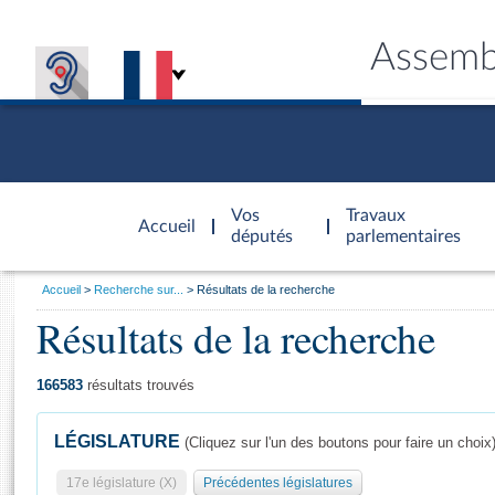
Assemb
Accèder à
la page
Vos
Travaux
Accueil
d'accueil
députés
parlementaires
Vous
Accueil
Recherche sur...
Résultats de la recherche
êtes
Résultats de la recherche
Général
ici
CONNEX
TRAVA
CONNA
DÉC
:
166583
résultats trouvés
LÉGISLATURE
(Cliquez sur l'un des boutons pour faire un choix
17e législature (X)
Précédentes législatures