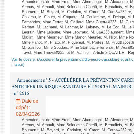
Rapports d'enquête
Amendement de Mme Erodi, Mme Abomangoli, M. Alexandre, M
Arenas, M. Arnault, Mme Belouassa-Cherifi, M. Bernalicis, M. 
Rapports législatifs
Boumertit, M. Boyard, M. Cadalen, M. Caron, M. Carri&#232;re
Rapports sur l'application des lois
Chikirou, M. Clouet, M. Coquerel, M. Coulomme, M. Delogu, M.
Fernandes, Mme Ferrer, M. Gaillard, Mme Guett&#233;, M. Gu
Baromètre de l’application des lois
Kerbrat, M. Lachaud, M. Lahmar, M. Laisney, M. Le Coq, M. Le
Legrain, Mme Lejeune, Mme Lepvraud, M. L&#233;aument, Mme
Maximi, Mme Mesmeur, Mme Manon Meunier, M. Nilor, Mme N
Dossiers législatifs
Mme Panot, M. Pilato, M. Piquemal, M. Portes, M. Prud&apos;h
M. Saintoul, Mme Soudais, Mme Stambach-Terrenoir, M. Aur&#2
Budget et sécurité sociale
Tavel, Mme Trouv&#233; et M. Vannier - Article 2 QUATER -
Rej
Questions écrites et orales
Voir le dossier (Accélérer la prévention cardio-neuro-vasculaire et antici
Comptes rendus des débats
majeur)
Amendement n° 5 - ACCÉLÉRER LA PRÉVENTION CAR
ANTICIPER UN RISQUE SANITAIRE ET SOCIAL MAJEUR - 1ère 
- n° 2616
Date de
dépôt :
02/04/2026
Amendement de Mme Erodi, Mme Abomangoli, M. Alexandre, M
Arenas, M. Arnault, Mme Belouassa-Cherifi, M. Bernalicis, M. 
Boumertit, M. Boyard, M. Cadalen, M. Caron, M. Carri&#232;re