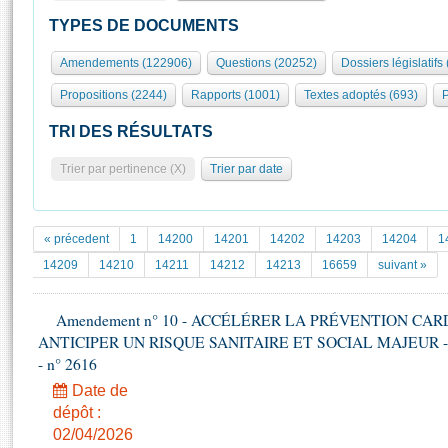
S'id
Présidence
Séance publique
Rôle et pouvoirs de l'Assemblée
Visiter l'Assemblée
TYPES DE DOCUMENTS
Fiches « Connaissance de l’Assemblée »
577 députés
Commissions et autres organes
Visite virtuelle du palais Bourbon
Amendements (122906)
Questions (20252)
Dossiers législatifs
Organisation de l'Assemblée
Groupes politiques
Europe et International
Assister à une séance
Mot
Propositions (2244)
Rapports (1001)
Textes adoptés (693)
P
Présidence
Conférence des Présidents
Bureau
Collège des Ques
Élections législatives
Contrôle et évaluation
Accès des chercheurs à l’Assemblée
TRI DES RÉSULTATS
Congrès
Les évènements
S'inscrire
Trier par pertinence (X)
Trier par date
Pétitions
Statistiques et chiffres clés
Transparence et déontologie
Vous n'ave
Patrimoine
E
Documents de référence
« précedent
1
14200
14201
14202
14203
14204
1
La Bibliothèque
( Constitution | Règlement de l'Assemblée ... )
Documents parlementaires
14209
14210
14211
14212
14213
16659
suivant »
Les archives
Projets de loi
Contacts et plan d'accès
Amendement n° 10 - ACCÉLÉRER LA PRÉVENTION CA
Propositions de loi
Histoire
ANTICIPER UN RISQUE SANITAIRE ET SOCIAL MAJEUR - 1ère 
Photos libres de droit
Amendements
Juniors
- n° 2616
Textes adoptés
Anciennes législatures
Date de
dépôt :
Liens vers les sites publics
Rapports d'information
02/04/2026