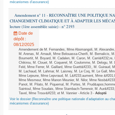
mécanismes d’assurance)
Amendement n° 11 - RECONNAÎTRE UNE POLITIQUE 
CHANGEMENT CLIMATIQUE ET À ADAPTER LES MÉCANI
lecture (1ère assemblée saisie) - n° 2193
Date de
dépôt :
08/12/2025
Amendement de M. Fernandes, Mme Abomangoli, M. Alexandre
M. Arenas, M. Arnault, Mme Belouassa-Cherifi, M. Bernalicis, 
Boumertit, M. Boyard, M. Cadalen, M. Caron, M. Carri&#232;re
Chikirou, M. Clouet, M. Coquerel, M. Coulomme, M. Delogu, M
Feld, Mme Ferrer, M. Gaillard, Mme Guett&#233;, M. Guiraud,
M. Lachaud, M. Lahmar, M. Laisney, M. Le Coq, M. Le Gall, Mm
Mme Lejeune, Mme Lepvraud, M. L&#233;aument, Mme &#201;li
Mme Mesmeur, Mme Manon Meunier, M. Nilor, Mme Nosb&#23
Panot, M. Pilato, M. Piquemal, M. Portes, M. Prud&apos;homme
Saintoul, Mme Soudais, Mme Stambach-Terrenoir, M. Aur&#233;
Tavel, Mme Trouv&#233; et M. Vannier - Article 3 -
Adopté
Voir le dossier (Reconnaître une politique nationale d’adaptation au ch
mécanismes d’assurance)