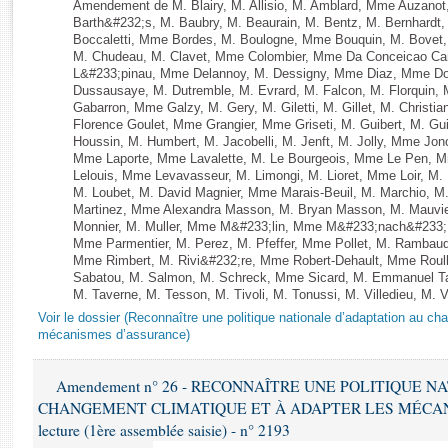
Rapports d'enquête
Amendement de M. Blairy, M. Allisio, M. Amblard, Mme Auzano
Barth&#232;s, M. Baubry, M. Beaurain, M. Bentz, M. Bernhardt,
Rapports législatifs
Boccaletti, Mme Bordes, M. Boulogne, Mme Bouquin, M. Bovet,
Rapports sur l'application des lois
M. Chudeau, M. Clavet, Mme Colombier, Mme Da Conceicao Carv
L&#233;pinau, Mme Delannoy, M. Dessigny, Mme Diaz, Mme Dog
Baromètre de l’application des lois
Dussausaye, M. Dutremble, M. Evrard, M. Falcon, M. Florquin, 
Gabarron, Mme Galzy, M. Gery, M. Giletti, M. Gillet, M. Christi
Florence Goulet, Mme Grangier, Mme Griseti, M. Guibert, M. Gu
Dossiers législatifs
Houssin, M. Humbert, M. Jacobelli, M. Jenft, M. Jolly, Mme J
Mme Laporte, Mme Lavalette, M. Le Bourgeois, Mme Le Pen,
Budget et sécurité sociale
Lelouis, Mme Levavasseur, M. Limongi, M. Lioret, Mme Loir, M. 
Questions écrites et orales
M. Loubet, M. David Magnier, Mme Marais-Beuil, M. Marchio, M
Martinez, Mme Alexandra Masson, M. Bryan Masson, M. Mauvie
Comptes rendus des débats
Monnier, M. Muller, Mme M&#233;lin, Mme M&#233;nach&#233;
Mme Parmentier, M. Perez, M. Pfeffer, Mme Pollet, M. Rambau
Mme Rimbert, M. Rivi&#232;re, Mme Robert-Dehault, Mme Roul
Sabatou, M. Salmon, M. Schreck, Mme Sicard, M. Emmanuel Ta
M. Taverne, M. Tesson, M. Tivoli, M. Tonussi, M. Villedieu, M. V
Voir le dossier (Reconnaître une politique nationale d’adaptation au ch
mécanismes d’assurance)
Amendement n° 26 - RECONNAÎTRE UNE POLITIQUE 
CHANGEMENT CLIMATIQUE ET À ADAPTER LES MÉCANI
lecture (1ère assemblée saisie) - n° 2193