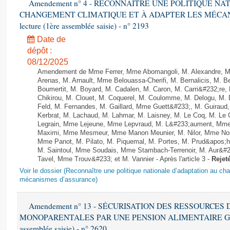
Amendement n° 4 - RECONNAÎTRE UNE POLITIQUE N
CHANGEMENT CLIMATIQUE ET À ADAPTER LES MÉCANI
lecture (1ère assemblée saisie) - n° 2193
Date de
dépôt :
08/12/2025
Amendement de Mme Ferrer, Mme Abomangoli, M. Alexandre, 
Arenas, M. Arnault, Mme Belouassa-Cherifi, M. Bernalicis, M. 
Boumertit, M. Boyard, M. Cadalen, M. Caron, M. Carri&#232;re
Chikirou, M. Clouet, M. Coquerel, M. Coulomme, M. Delogu, M
Feld, M. Fernandes, M. Gaillard, Mme Guett&#233;, M. Guira
Kerbrat, M. Lachaud, M. Lahmar, M. Laisney, M. Le Coq, M. Le
Legrain, Mme Lejeune, Mme Lepvraud, M. L&#233;aument, Mme
Maximi, Mme Mesmeur, Mme Manon Meunier, M. Nilor, Mme N
Mme Panot, M. Pilato, M. Piquemal, M. Portes, M. Prud&apos;h
M. Saintoul, Mme Soudais, Mme Stambach-Terrenoir, M. Aur&#2
Tavel, Mme Trouv&#233; et M. Vannier - Après l'article 3 -
Rejet
Voir le dossier (Reconnaître une politique nationale d’adaptation au ch
mécanismes d’assurance)
Amendement n° 13 - SÉCURISATION DES RESSOURCES
MONOPARENTALES PAR UNE PENSION ALIMENTAIRE GARANT
assemblée saisie) - n° 2620