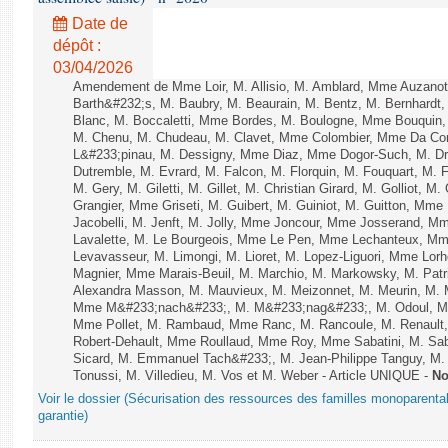
Date de
dépôt :
03/04/2026
Amendement de Mme Loir, M. Allisio, M. Amblard, Mme Auzano
Barth&#232;s, M. Baubry, M. Beaurain, M. Bentz, M. Bernhardt, 
Blanc, M. Boccaletti, Mme Bordes, M. Boulogne, Mme Bouquin,
M. Chenu, M. Chudeau, M. Clavet, Mme Colombier, Mme Da Conc
L&#233;pinau, M. Dessigny, Mme Diaz, Mme Dogor-Such, M. Dr
Dutremble, M. Evrard, M. Falcon, M. Florquin, M. Fouquart, M.
M. Gery, M. Giletti, M. Gillet, M. Christian Girard, M. Golliot,
Grangier, Mme Griseti, M. Guibert, M. Guiniot, M. Guitton, Mm
Jacobelli, M. Jenft, M. Jolly, Mme Joncour, Mme Josserand, 
Lavalette, M. Le Bourgeois, Mme Le Pen, Mme Lechanteux, M
Levavasseur, M. Limongi, M. Lioret, M. Lopez-Liguori, Mme Lorh
Magnier, Mme Marais-Beuil, M. Marchio, M. Markowsky, M. Pat
Alexandra Masson, M. Mauvieux, M. Meizonnet, M. Meurin, M. M
Mme M&#233;nach&#233;, M. M&#233;nag&#233;, M. Odoul, Mme
Mme Pollet, M. Rambaud, Mme Ranc, M. Rancoule, M. Renault
Robert-Dehault, Mme Roullaud, Mme Roy, Mme Sabatini, M. Sa
Sicard, M. Emmanuel Tach&#233;, M. Jean-Philippe Tanguy, M. 
Tonussi, M. Villedieu, M. Vos et M. Weber - Article UNIQUE -
No
Voir le dossier (Sécurisation des ressources des familles monoparenta
garantie)