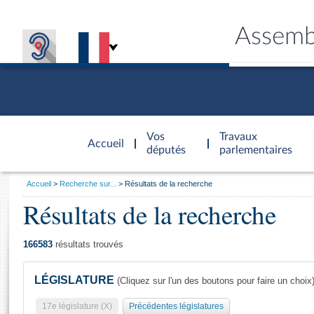
Assemb
Accèder à
la page
Vos
Travaux
Accueil
d'accueil
députés
parlementaires
Vous
Accueil
Recherche sur...
Résultats de la recherche
êtes
Résultats de la recherche
Général
ici
CONNEX
TRAVA
CONNA
DÉC
:
166583
résultats trouvés
LÉGISLATURE
(Cliquez sur l'un des boutons pour faire un choix
17e législature (X)
Précédentes législatures