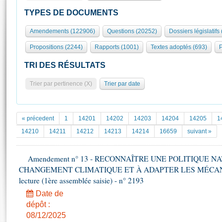
S'id
Présidence
Séance publique
Rôle et pouvoirs de l'Assemblée
Visiter l'Assemblée
TYPES DE DOCUMENTS
Fiches « Connaissance de l’Assemblée »
577 députés
Commissions et autres organes
Visite virtuelle du palais Bourbon
Amendements (122906)
Questions (20252)
Dossiers législatifs
Organisation de l'Assemblée
Groupes politiques
Europe et International
Assister à une séance
Mot
Propositions (2244)
Rapports (1001)
Textes adoptés (693)
P
Présidence
Conférence des Présidents
Bureau
Collège des Ques
Élections législatives
Contrôle et évaluation
Accès des chercheurs à l’Assemblée
TRI DES RÉSULTATS
Congrès
Les évènements
S'inscrire
Trier par pertinence (X)
Trier par date
Pétitions
Statistiques et chiffres clés
Transparence et déontologie
Vous n'ave
Patrimoine
E
Documents de référence
« précedent
1
14201
14202
14203
14204
14205
1
La Bibliothèque
( Constitution | Règlement de l'Assemblée ... )
Documents parlementaires
14210
14211
14212
14213
14214
16659
suivant »
Les archives
Projets de loi
Contacts et plan d'accès
Amendement n° 13 - RECONNAÎTRE UNE POLITIQUE 
Propositions de loi
Histoire
CHANGEMENT CLIMATIQUE ET À ADAPTER LES MÉCANI
Photos libres de droit
Amendements
Juniors
lecture (1ère assemblée saisie) - n° 2193
Textes adoptés
Anciennes législatures
Date de
dépôt :
Liens vers les sites publics
Rapports d'information
08/12/2025