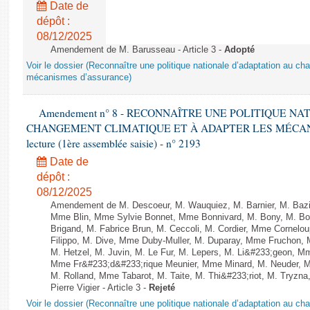
Date de
dépôt :
08/12/2025
Amendement de M. Barusseau - Article 3 -
Adopté
Voir le dossier (Reconnaître une politique nationale d’adaptation au ch
mécanismes d’assurance)
Amendement n° 8 - RECONNAÎTRE UNE POLITIQUE N
CHANGEMENT CLIMATIQUE ET À ADAPTER LES MÉCANI
lecture (1ère assemblée saisie) - n° 2193
Date de
dépôt :
08/12/2025
Amendement de M. Descoeur, M. Wauquiez, M. Barnier, M. Bazi
Mme Blin, Mme Sylvie Bonnet, Mme Bonnivard, M. Bony, M. Bou
Brigand, M. Fabrice Brun, M. Ceccoli, M. Cordier, Mme Cornelo
Filippo, M. Dive, Mme Duby-Muller, M. Duparay, Mme Fruchon, M
M. Hetzel, M. Juvin, M. Le Fur, M. Lepers, M. Li&#233;geon, 
Mme Fr&#233;d&#233;rique Meunier, Mme Minard, M. Neuder, M. 
M. Rolland, Mme Tabarot, M. Taite, M. Thi&#233;riot, M. Tryzna
Pierre Vigier - Article 3 -
Rejeté
Voir le dossier (Reconnaître une politique nationale d’adaptation au ch