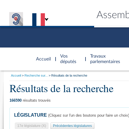
Assemb
Accèder à
la page
Vos
Travaux
Accueil
d'accueil
députés
parlementaires
Vous
Accueil
Recherche sur...
Résultats de la recherche
êtes
Résultats de la recherche
Général
ici
CONNEX
TRAVA
CONNA
DÉC
:
166590
résultats trouvés
LÉGISLATURE
(Cliquez sur l'un des boutons pour faire un choix
17e législature (X)
Précédentes législatures