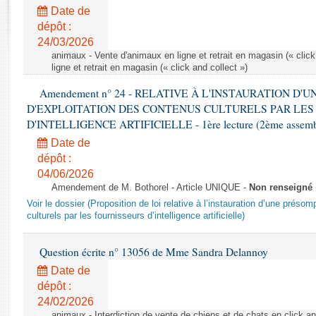
Rapports d'enquête
Date de
Rapports législatifs
dépôt :
Rapports sur l'application des lois
24/03/2026
Baromètre de l’application des lois
animaux - Vente d'animaux en ligne et retrait en magasin (« click
ligne et retrait en magasin (« click and collect »)
Amendement n° 24 - RELATIVE À L'INSTAURATION D'
Dossiers législatifs
D'EXPLOITATION DES CONTENUS CULTURELS PAR LES
Budget et sécurité sociale
D'INTELLIGENCE ARTIFICIELLE - 1ère lecture (2ème assemblé
Questions écrites et orales
Date de
Comptes rendus des débats
dépôt :
04/06/2026
Amendement de M. Bothorel - Article UNIQUE -
Non renseigné
Voir le dossier (Proposition de loi relative à l’instauration d’une présom
culturels par les fournisseurs d’intelligence artificielle)
Question écrite n° 13056 de Mme Sandra Delannoy
Date de
dépôt :
24/02/2026
animaux - Interdiction de vente de chiens et de chats en click and