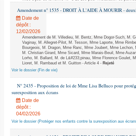
Amendement n° 1535 - DROIT À L'AIDE À MOURIR - deuxièm
Date de
dépôt :
12/02/2026
Amendement de M. Villedieu, M. Bentz, Mme Dogor-Such, M. G
Vaginay, M. Allegret-Pilot, M. Tesson, Mme Laporte, Mme Rimbe
Bourgeois, M. Dragon, Mme Ranc, Mme Joubert, Mme Lechon, M
M. Christian Girard, Mme Sicard, Mme Marais-Beuil, Mme Au
Lorho, M. Ballard, M. de L&#233;pinau, Mme Florence Goulet, 
Lioret, M. Rambaud et M. Guitton - Article 4 -
Rejeté
Voir le dossier (Fin de vie)
N° 2435 - Proposition de loi de Mme Lisa Belluco pour protége
surexposition aux écrans
Date de
dépôt :
04/02/2026
Voir le dossier (Protéger nos enfants contre la surexposition aux écran