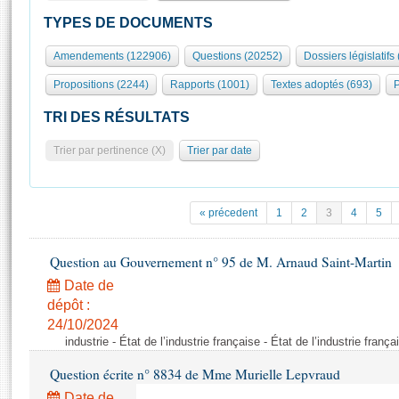
S'id
Présidence
Séance publique
Rôle et pouvoirs de l'Assemblée
Visiter l'Assemblée
TYPES DE DOCUMENTS
Fiches « Connaissance de l’Assemblée »
577 députés
Commissions et autres organes
Visite virtuelle du palais Bourbon
Amendements (122906)
Questions (20252)
Dossiers législatifs
Organisation de l'Assemblée
Groupes politiques
Europe et International
Assister à une séance
Mot
Propositions (2244)
Rapports (1001)
Textes adoptés (693)
P
Présidence
Conférence des Présidents
Bureau
Collège des Ques
Élections législatives
Contrôle et évaluation
Accès des chercheurs à l’Assemblée
TRI DES RÉSULTATS
Congrès
Les évènements
S'inscrire
Trier par pertinence (X)
Trier par date
Pétitions
Statistiques et chiffres clés
Transparence et déontologie
Vous n'ave
Patrimoine
E
Documents de référence
« précedent
1
2
3
4
5
La Bibliothèque
( Constitution | Règlement de l'Assemblée ... )
Documents parlementaires
Les archives
Question au Gouvernement n° 95 de M. Arnaud Saint-Martin
Projets de loi
Contacts et plan d'accès
Date de
Propositions de loi
Histoire
Photos libres de droit
dépôt :
Amendements
Juniors
24/10/2024
Textes adoptés
industrie - État de l’industrie française - État de l’industrie frança
Anciennes législatures
Question écrite n° 8834 de Mme Murielle Lepvraud
Liens vers les sites publics
Rapports d'information
Date de