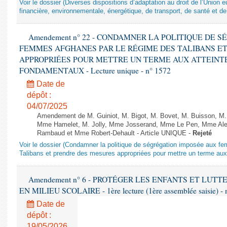
Voir le dossier (Diverses dispositions d’adaptation au droit de l’Unio
financière, environnementale, énergétique, de transport, de santé et de
Amendement n° 22 - CONDAMNER LA POLITIQUE DE 
FEMMES AFGHANES PAR LE RÉGIME DES TALIBANS E
APPROPRIÉES POUR METTRE UN TERME AUX ATTEINTE
FONDAMENTAUX - Lecture unique - n° 1572
Date de
dépôt :
04/07/2025
Amendement de M. Guiniot, M. Bigot, M. Bovet, M. Buisson, M.
Mme Hamelet, M. Jolly, Mme Josserand, Mme Le Pen, Mme Alex
Rambaud et Mme Robert-Dehault - Article UNIQUE -
Rejeté
Voir le dossier (Condamner la politique de ségrégation imposée aux f
Talibans et prendre des mesures appropriées pour mettre un terme aux 
Amendement n° 6 - PROTÉGER LES ENFANTS ET LUT
EN MILIEU SCOLAIRE - 1ère lecture (1ère assemblée saisie) - 
Date de
dépôt :
19/05/2026