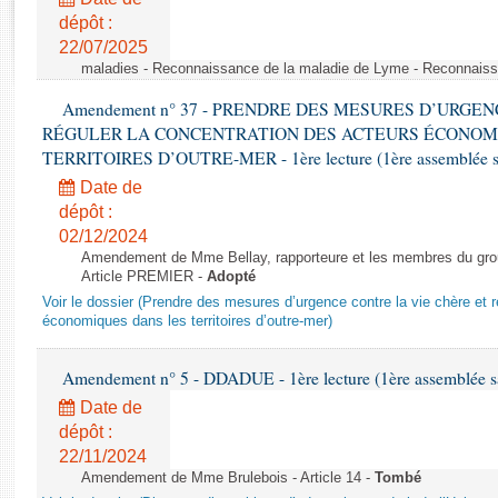
Rapports d'enquête
dépôt :
Rapports législatifs
22/07/2025
Rapports sur l'application des lois
maladies - Reconnaissance de la maladie de Lyme - Reconnais
Baromètre de l’application des lois
Amendement n° 37 - PRENDRE DES MESURES D’URGE
RÉGULER LA CONCENTRATION DES ACTEURS ÉCONOM
Dossiers législatifs
TERRITOIRES D’OUTRE-MER - 1ère lecture (1ère assemblée sai
Budget et sécurité sociale
Date de
Questions écrites et orales
dépôt :
02/12/2024
Comptes rendus des débats
Amendement de Mme Bellay, rapporteure et les membres du grou
Article PREMIER -
Adopté
Voir le dossier (Prendre des mesures d’urgence contre la vie chère et r
économiques dans les territoires d’outre-mer)
Amendement n° 5 - DDADUE - 1ère lecture (1ère assemblée sai
Date de
dépôt :
22/11/2024
Amendement de Mme Brulebois - Article 14 -
Tombé