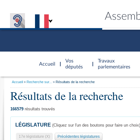
Assemb
Accèder à
la page
Vos
Travaux
Accueil
d'accueil
députés
parlementaires
Vous
Accueil
Recherche sur...
Résultats de la recherche
êtes
Résultats de la recherche
Général
ici
CONNEX
TRAVA
CONNA
DÉC
:
166579
résultats trouvés
LÉGISLATURE
(Cliquez sur l'un des boutons pour faire un choix
17e législature (X)
Précédentes législatures