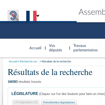
Assemb
Accèder à
la page
Vos
Travaux
Accueil
d'accueil
députés
parlementaires
Vous
Accueil
Recherche sur...
Résultats de la recherche
êtes
Résultats de la recherche
Général
ici
CONNEX
TRAVA
CONNA
DÉC
:
166583
résultats trouvés
LÉGISLATURE
(Cliquez sur l'un des boutons pour faire un choix
17e législature (X)
Précédentes législatures