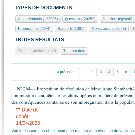
S'id
Présidence
Séance publique
Rôle et pouvoirs de l'Assemblée
Visiter l'Assemblée
TYPES DE DOCUMENTS
Fiches « Connaissance de l’Assemblée »
577 députés
Commissions et autres organes
Visite virtuelle du palais Bourbon
Amendements (122906)
Questions (20252)
Dossiers législatifs
Organisation de l'Assemblée
Groupes politiques
Europe et International
Assister à une séance
Mot
Propositions (2244)
Rapports (1001)
Textes adoptés (693)
P
Présidence
Conférence des Présidents
Bureau
Collège des Ques
Élections législatives
Contrôle et évaluation
Accès des chercheurs à l’Assemblée
TRI DES RÉSULTATS
Congrès
Les évènements
S'inscrire
Trier par pertinence (X)
Trier par date
Pétitions
Statistiques et chiffres clés
Transparence et déontologie
Vous n'ave
Patrimoine
E
Documents de référence
« précedent
1
2
3
4
5
6
La Bibliothèque
( Constitution | Règlement de l'Assemblée ... )
Documents parlementaires
Les archives
N° 2644 - Proposition de résolution de Mme Anne Stambach-Ter
Projets de loi
Contacts et plan d'accès
commission d'enquête sur les choix opérés en matière de préventi
Propositions de loi
Histoire
des conséquences sanitaires de son imprégnation dans la populati
Photos libres de droit
Amendements
Juniors
Date de
Textes adoptés
dépôt :
Anciennes législatures
14/04/2026
Liens vers les sites publics
Rapports d'information
Voir le dossier (Les choix opérés en matière de prévention de la poll