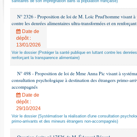
sanitaires de son imprégnation dans la population française)
Rapports d'enquête
Rapports législatifs
N° 2326 - Proposition de loi de M. Loïc Prud'homme visant à pr
Rapports sur l'application des lois
contre les denrées alimentaires ultra-transformées et en renforçant
Baromètre de l’application des lois
Date de
dépôt :
Dossiers législatifs
13/01/2026
Budget et sécurité sociale
Voir le dossier (Protéger la santé publique en luttant contre les denrée
Questions écrites et orales
renforçant la transparence alimentaire)
Comptes rendus des débats
N° 498 - Proposition de loi de Mme Anna Pic visant à systémati
consultation psychologique à destination des étrangers primo-arri
accompagnés
Date de
dépôt :
29/10/2024
Voir le dossier (Systématiser la réalisation d'une consultation psychol
primo-arrivants et des mineurs étrangers non-accompagnés)