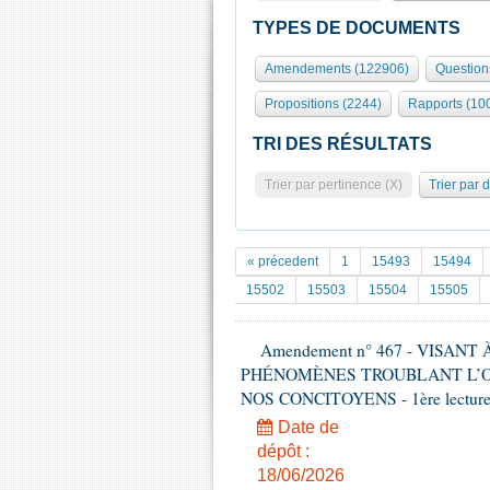
TYPES DE DOCUMENTS
Amendements (122906)
Question
Propositions (2244)
Rapports (10
TRI DES RÉSULTATS
Trier par pertinence (X)
Trier par 
« précedent
1
15493
15494
15502
15503
15504
15505
Amendement n° 467 - VISAN
PHÉNOMÈNES TROUBLANT L’OR
NOS CONCITOYENS - 1ère lecture (
Date de
dépôt :
18/06/2026