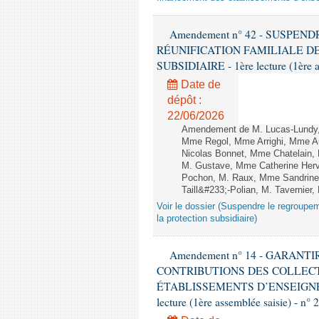
Amendement n° 42 - SUSPE
RÉUNIFICATION FAMILIALE D
SUBSIDIAIRE - 1ère lecture (1ère a
Date de
dépôt :
22/06/2026
Amendement de M. Lucas-Lundy, 
Mme Regol, Mme Arrighi, Mme Au
Nicolas Bonnet, Mme Chatelain, 
M. Gustave, Mme Catherine Her
Pochon, M. Raux, Mme Sandrine
Taill&#233;-Polian, M. Tavernier
Voir le dossier (Suspendre le regroupeme
la protection subsidiaire)
Amendement n° 14 - GARAN
CONTRIBUTIONS DES COLLECT
ÉTABLISSEMENTS D’ENSEIGNE
lecture (1ère assemblée saisie) - n° 