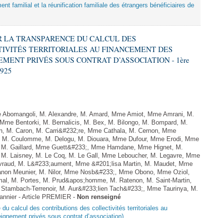
nt familial et la réunification familiale des étrangers bénéficiaires de
TIR LA TRANSPARENCE DU CALCUL DES
IVITÉS TERRITORIALES AU FINANCEMENT DES
MENT PRIVÉS SOUS CONTRAT D’ASSOCIATION - 1ère
2925
Abomangoli, M. Alexandre, M. Amard, Mme Amiot, Mme Amrani, M.
 Mme Bentorki, M. Bernalicis, M. Bex, M. Bilongo, M. Bompard, M.
en, M. Caron, M. Carri&#232;re, Mme Cathala, M. Cernon, Mme
el, M. Coulomme, M. Delogu, M. Diouara, Mme Dufour, Mme Erodi, Mme
, M. Gaillard, Mme Guett&#233;, Mme Hamdane, Mme Hignet, M.
, M. Laisney, M. Le Coq, M. Le Gall, Mme Leboucher, M. Legavre, Mme
vraud, M. L&#233;aument, Mme &#201;lisa Martin, M. Maudet, Mme
on Meunier, M. Nilor, Mme Nosb&#233;, Mme Obono, Mme Oziol,
mal, M. Portes, M. Prud&apos;homme, M. Ratenon, M. Saint-Martin,
Stambach-Terrenoir, M. Aur&#233;lien Tach&#233;, Mme Taurinya, M.
annier - Article PREMIER -
Non renseigné
 du calcul des contributions des collectivités territoriales au
ignement privés sous contrat d’association)