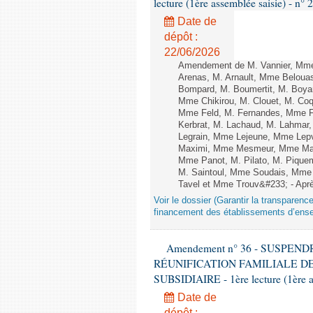
lecture (1ère assemblée saisie) - n° 
Date de
dépôt :
22/06/2026
Amendement de M. Vannier, Mme
Arenas, M. Arnault, Mme Belouas
Bompard, M. Boumertit, M. Boyar
Mme Chikirou, M. Clouet, M. Co
Mme Feld, M. Fernandes, Mme F
Kerbrat, M. Lachaud, M. Lahmar
Legrain, Mme Lejeune, Mme Lep
Maximi, Mme Mesmeur, Mme Man
Mme Panot, M. Pilato, M. Pique
M. Saintoul, Mme Soudais, Mme 
Tavel et Mme Trouv&#233; - Après 
Voir le dossier (Garantir la transparence
financement des établissements d’ense
Amendement n° 36 - SUSPE
RÉUNIFICATION FAMILIALE D
SUBSIDIAIRE - 1ère lecture (1ère a
Date de
dépôt :