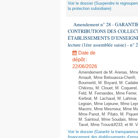
Voir le dossier (Suspendre le regroupeme
la protection subsidiaire)
Amendement n° 28 - GARAN
CONTRIBUTIONS DES COLLECT
ÉTABLISSEMENTS D’ENSEIGNE
lecture (1ère assemblée saisie) - n° 
Date de
dépôt :
22/06/2026
Amendement de M. Arenas, Mme 
Arnault, Mme Belouassa-Cherifi,
Boumertit, M. Boyard, M. Cadal
Chikirou, M. Clouet, M. Coquer
Feld, M. Fernandes, Mme Ferrer
Kerbrat, M. Lachaud, M. Lahmar
Legrain, Mme Lejeune, Mme Lep
Maximi, Mme Mesmeur, Mme Man
Mme Panot, M. Pilato, M. Pique
M. Saintoul, Mme Soudais, Mme 
Tavel, Mme Trouv&#233; et M. V
Voir le dossier (Garantir la transparence
financement des établissements d’ense