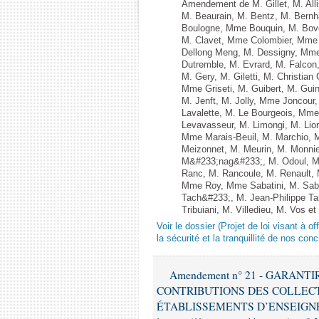
Amendement de M. Gillet, M. Al
M. Beaurain, M. Bentz, M. Bernha
Boulogne, Mme Bouquin, M. Bove
M. Clavet, Mme Colombier, Mme 
Dellong Meng, M. Dessigny, Mme
Dutremble, M. Evrard, M. Falcon
M. Gery, M. Giletti, M. Christia
Mme Griseti, M. Guibert, M. Gui
M. Jenft, M. Jolly, Mme Joncou
Lavalette, M. Le Bourgeois, M
Levavasseur, M. Limongi, M. Lior
Mme Marais-Beuil, M. Marchio, 
Meizonnet, M. Meurin, M. Monni
M&#233;nag&#233;, M. Odoul, Mm
Ranc, M. Rancoule, M. Renault,
Mme Roy, Mme Sabatini, M. Sab
Tach&#233;, M. Jean-Philippe Ta
Tribuiani, M. Villedieu, M. Vos e
Voir le dossier (Projet de loi visant à 
la sécurité et la tranquillité de nos con
Amendement n° 21 - GARAN
CONTRIBUTIONS DES COLLECT
ÉTABLISSEMENTS D’ENSEIGNE