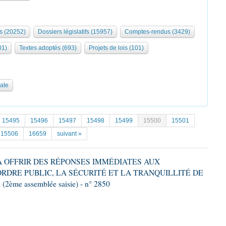
s (20252)
Dossiers législatifs (15957)
Comptes-rendus (3429)
01)
Textes adoptés (693)
Projets de lois (101)
date
15495
15496
15497
15498
15499
15500
15501
15506
16659
suivant »
T À OFFRIR DES RÉPONSES IMMÉDIATES AUX
DRE PUBLIC, LA SÉCURITÉ ET LA TRANQUILLITÉ DE
2ème assemblée saisie) - n° 2850