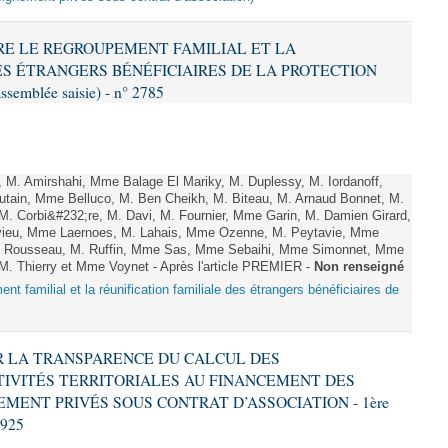
NDRE LE REGROUPEMENT FAMILIAL ET LA
ES ÉTRANGERS BÉNÉFICIAIRES DE LA PROTECTION
ssemblée saisie) - n° 2785
M. Amirshahi, Mme Balage El Mariky, M. Duplessy, M. Iordanoff,
tain, Mme Belluco, M. Ben Cheikh, M. Biteau, M. Arnaud Bonnet, M.
M. Corbi&#232;re, M. Davi, M. Fournier, Mme Garin, M. Damien Girard,
vieu, Mme Laernoes, M. Lahais, Mme Ozenne, M. Peytavie, Mme
 Rousseau, M. Ruffin, Mme Sas, Mme Sebaihi, Mme Simonnet, Mme
, M. Thierry et Mme Voynet - Après l'article PREMIER -
Non renseigné
nt familial et la réunification familiale des étrangers bénéficiaires de
TIR LA TRANSPARENCE DU CALCUL DES
IVITÉS TERRITORIALES AU FINANCEMENT DES
MENT PRIVÉS SOUS CONTRAT D’ASSOCIATION - 1ère
2925