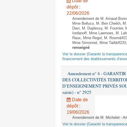
Date de
dépôt :
22/06/2026
Amendement de M. Arnaud Bonnet
Mme Belluco, M. Ben Cheikh, M. 
Davi, M. Duplessy, M. Fournier,
Iordanoff, Mme Laernoes, M. La
Raux, Mme Regol, M. Roum&#233
Mme Simonnet, Mme Taill&#233;-Po
renseigné
Voir le dossier (Garantir la transparence
financement des établissements d’ense
Amendement n° 4 - GARANT
DES COLLECTIVITÉS TERRIT
D’ENSEIGNEMENT PRIVÉS SOUS C
saisie) - n° 2925
Date de
dépôt :
19/06/2026
Amendement de M. Michelet - Art
Voir le dossier (Garantir la transparence