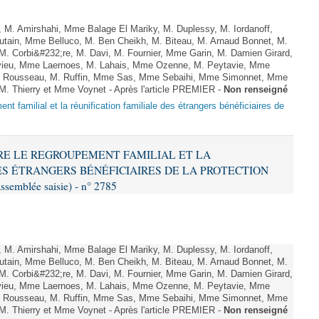
M. Amirshahi, Mme Balage El Mariky, M. Duplessy, M. Iordanoff,
tain, Mme Belluco, M. Ben Cheikh, M. Biteau, M. Arnaud Bonnet, M.
M. Corbi&#232;re, M. Davi, M. Fournier, Mme Garin, M. Damien Girard,
vieu, Mme Laernoes, M. Lahais, Mme Ozenne, M. Peytavie, Mme
 Rousseau, M. Ruffin, Mme Sas, Mme Sebaihi, Mme Simonnet, Mme
, M. Thierry et Mme Voynet - Après l'article PREMIER -
Non renseigné
nt familial et la réunification familiale des étrangers bénéficiaires de
NDRE LE REGROUPEMENT FAMILIAL ET LA
ES ÉTRANGERS BÉNÉFICIAIRES DE LA PROTECTION
ssemblée saisie) - n° 2785
M. Amirshahi, Mme Balage El Mariky, M. Duplessy, M. Iordanoff,
tain, Mme Belluco, M. Ben Cheikh, M. Biteau, M. Arnaud Bonnet, M.
M. Corbi&#232;re, M. Davi, M. Fournier, Mme Garin, M. Damien Girard,
vieu, Mme Laernoes, M. Lahais, Mme Ozenne, M. Peytavie, Mme
 Rousseau, M. Ruffin, Mme Sas, Mme Sebaihi, Mme Simonnet, Mme
, M. Thierry et Mme Voynet - Après l'article PREMIER -
Non renseigné