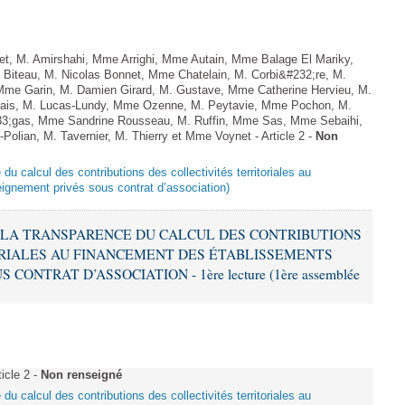
, M. Amirshahi, Mme Arrighi, Mme Autain, Mme Balage El Mariky,
Biteau, M. Nicolas Bonnet, Mme Chatelain, M. Corbi&#232;re, M.
 Mme Garin, M. Damien Girard, M. Gustave, Mme Catherine Hervieu, M.
hais, M. Lucas-Lundy, Mme Ozenne, M. Peytavie, Mme Pochon, M.
;gas, Mme Sandrine Rousseau, M. Ruffin, Mme Sas, Mme Sebaihi,
lian, M. Tavernier, M. Thierry et Mme Voynet - Article 2 -
Non
 du calcul des contributions des collectivités territoriales au
ignement privés sous contrat d’association)
IR LA TRANSPARENCE DU CALCUL DES CONTRIBUTIONS
ORIALES AU FINANCEMENT DES ÉTABLISSEMENTS
ONTRAT D’ASSOCIATION - 1ère lecture (1ère assemblée
icle 2 -
Non renseigné
 du calcul des contributions des collectivités territoriales au