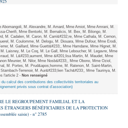
2925
 Abomangoli, M. Alexandre, M. Amard, Mme Amiot, Mme Amrani, M.
sa-Cherifi, Mme Bentorki, M. Bernalicis, M. Bex, M. Bilongo, M.
d, M. Cadalen, M. Caron, M. Carri&#232;re, Mme Cathala, M. Cernon,
querel, M. Coulomme, M. Delogu, M. Diouara, Mme Dufour, Mme Erodi,
errer, M. Gaillard, Mme Guett&#233;, Mme Hamdane, Mme Hignet, M.
, M. Laisney, M. Le Coq, M. Le Gall, Mme Leboucher, M. Legavre, Mme
vraud, M. L&#233;aument, Mme &#201;lisa Martin, M. Maudet, Mme
on Meunier, M. Nilor, Mme Nosb&#233;, Mme Obono, Mme Oziol,
mal, M. Portes, M. Prud&apos;homme, M. Ratenon, M. Saint-Martin,
Stambach-Terrenoir, M. Aur&#233;lien Tach&#233;, Mme Taurinya, M.
l'article 2 -
Non renseigné
 du calcul des contributions des collectivités territoriales au
ignement privés sous contrat d’association)
NDRE LE REGROUPEMENT FAMILIAL ET LA
ES ÉTRANGERS BÉNÉFICIAIRES DE LA PROTECTION
ssemblée saisie) - n° 2785