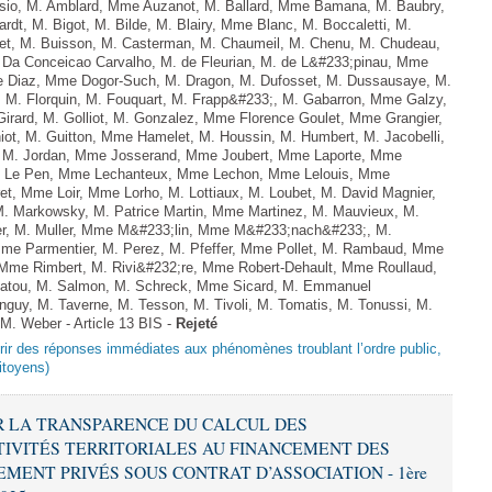
lisio, M. Amblard, Mme Auzanot, M. Ballard, Mme Bamana, M. Baubry,
rdt, M. Bigot, M. Bilde, M. Blairy, Mme Blanc, M. Boccaletti, M.
t, M. Buisson, M. Casterman, M. Chaumeil, M. Chenu, M. Chudeau,
Da Conceicao Carvalho, M. de Fleurian, M. de L&#233;pinau, Mme
 Diaz, Mme Dogor-Such, M. Dragon, M. Dufosset, M. Dussausaye, M.
, M. Florquin, M. Fouquart, M. Frapp&#233;, M. Gabarron, Mme Galzy,
n Girard, M. Golliot, M. Gonzalez, Mme Florence Goulet, Mme Grangier,
niot, M. Guitton, Mme Hamelet, M. Houssin, M. Humbert, M. Jacobelli,
r, M. Jordan, Mme Josserand, Mme Joubert, Mme Laporte, Mme
me Le Pen, Mme Lechanteux, Mme Lechon, Mme Lelouis, Mme
et, Mme Loir, Mme Lorho, M. Lottiaux, M. Loubet, M. David Magnier,
M. Markowsky, M. Patrice Martin, Mme Martinez, M. Mauvieux, M.
er, M. Muller, Mme M&#233;lin, Mme M&#233;nach&#233;, M.
e Parmentier, M. Perez, M. Pfeffer, Mme Pollet, M. Rambaud, Mme
 Mme Rimbert, M. Rivi&#232;re, Mme Robert-Dehault, Mme Roullaud,
atou, M. Salmon, M. Schreck, Mme Sicard, M. Emmanuel
nguy, M. Taverne, M. Tesson, M. Tivoli, M. Tomatis, M. Tonussi, M.
t M. Weber - Article 13 BIS -
Rejeté
offrir des réponses immédiates aux phénomènes troublant l’ordre public,
citoyens)
TIR LA TRANSPARENCE DU CALCUL DES
IVITÉS TERRITORIALES AU FINANCEMENT DES
MENT PRIVÉS SOUS CONTRAT D’ASSOCIATION - 1ère