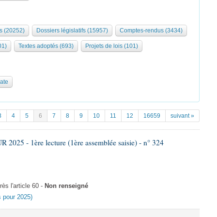
s (20252)
Dossiers législatifs (15957)
Comptes-rendus (3434)
01)
Textes adoptés (693)
Projets de lois (101)
date
3
4
5
6
7
8
9
10
11
12
16659
suivant »
025 - 1ère lecture (1ère assemblée saisie) - n° 324
s l'article 60 -
Non renseigné
es pour 2025)