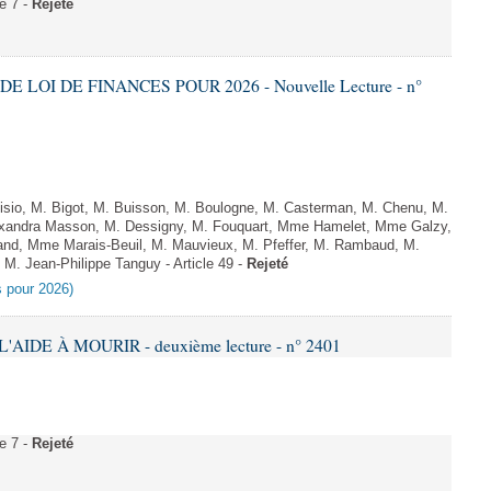
e 7 -
Rejeté
DE LOI DE FINANCES POUR 2026 - Nouvelle Lecture - n°
sio, M. Bigot, M. Buisson, M. Boulogne, M. Casterman, M. Chenu, M.
exandra Masson, M. Dessigny, M. Fouquart, Mme Hamelet, Mme Galzy,
rand, Mme Marais-Beuil, M. Mauvieux, M. Pfeffer, M. Rambaud, M.
M. Jean-Philippe Tanguy - Article 49 -
Rejeté
es pour 2026)
'AIDE À MOURIR - deuxième lecture - n° 2401
e 7 -
Rejeté