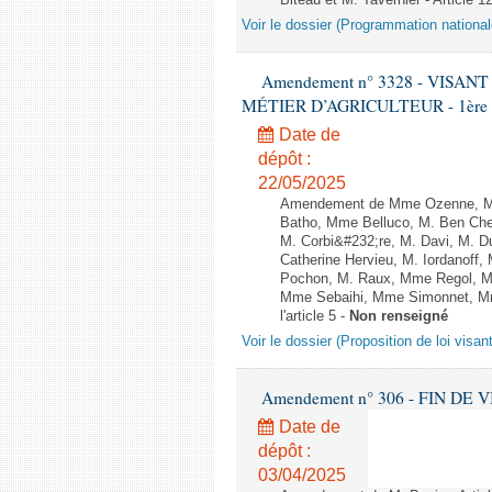
Biteau et M. Tavernier - Article 1
Voir le dossier (Programmation national
Amendement n° 3328 - VISA
MÉTIER D’AGRICULTEUR - 1ère lect
Date de
dépôt :
22/05/2025
Amendement de Mme Ozenne, M. 
Batho, Mme Belluco, M. Ben Chei
M. Corbi&#232;re, M. Davi, M. D
Catherine Hervieu, M. Iordanoff
Pochon, M. Raux, Mme Regol, M
Mme Sebaihi, Mme Simonnet, Mme 
l'article 5 -
Non renseigné
Voir le dossier (Proposition de loi visan
Amendement n° 306 - FIN DE VIE -
Date de
dépôt :
03/04/2025