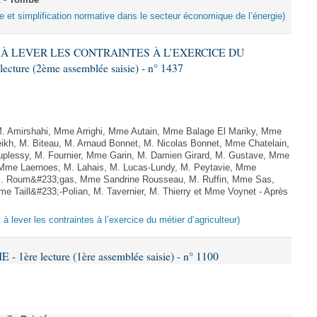
2 -
Tombé
e et simplification normative dans le secteur économique de l’énergie)
NT À LEVER LES CONTRAINTES À L’EXERCICE DU
ure (2ème assemblée saisie) - n° 1437
Amirshahi, Mme Arrighi, Mme Autain, Mme Balage El Mariky, Mme
kh, M. Biteau, M. Arnaud Bonnet, M. Nicolas Bonnet, Mme Chatelain,
uplessy, M. Fournier, Mme Garin, M. Damien Girard, M. Gustave, Mme
, Mme Laernoes, M. Lahais, M. Lucas-Lundy, M. Peytavie, Mme
. Roum&#233;gas, Mme Sandrine Rousseau, M. Ruffin, Mme Sas,
Taill&#233;-Polian, M. Tavernier, M. Thierry et Mme Voynet - Après
t à lever les contraintes à l’exercice du métier d’agriculteur)
 1ère lecture (1ère assemblée saisie) - n° 1100