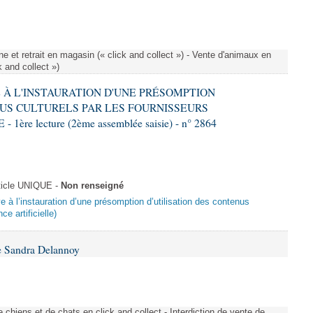
e et retrait en magasin (« click and collect ») - Vente d'animaux en
k and collect »)
VE À L'INSTAURATION D'UNE PRÉSOMPTION
US CULTURELS PAR LES FOURNISSEURS
re lecture (2ème assemblée saisie) - n° 2864
ticle UNIQUE -
Non renseigné
ive à l’instauration d’une présomption d’utilisation des contenus
ce artificielle)
e Sandra Delannoy
 chiens et de chats en click and collect - Interdiction de vente de