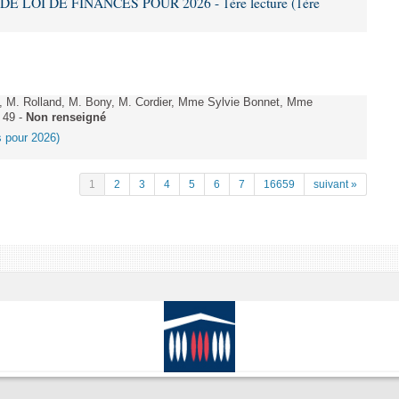
DE LOI DE FINANCES POUR 2026 - 1ère lecture (1ère
 M. Rolland, M. Bony, M. Cordier, Mme Sylvie Bonnet, Mme
 49 -
Non renseigné
es pour 2026)
1
2
3
4
5
6
7
16659
suivant »