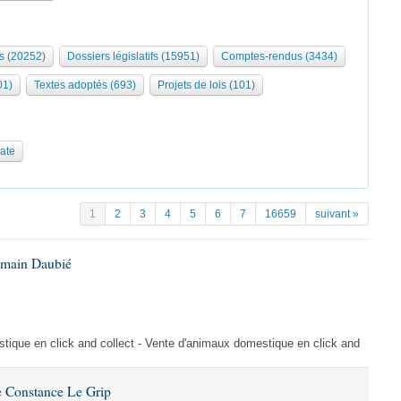
s (20252)
Dossiers législatifs (15951)
Comptes-rendus (3434)
01)
Textes adoptés (693)
Projets de lois (101)
date
1
2
3
4
5
6
7
16659
suivant »
omain Daubié
ique en click and collect - Vente d'animaux domestique en click and
 Constance Le Grip