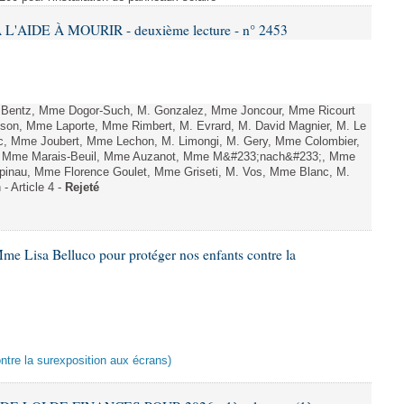
L'AIDE À MOURIR - deuxième lecture - n° 2453
. Bentz, Mme Dogor-Such, M. Gonzalez, Mme Joncour, Mme Ricourt
Tesson, Mme Laporte, Mme Rimbert, M. Evrard, M. David Magnier, M. Le
c, Mme Joubert, Mme Lechon, M. Limongi, M. Gery, Mme Colombier,
rd, Mme Marais-Beuil, Mme Auzanot, Mme M&#233;nach&#233;, Mme
;pinau, Mme Florence Goulet, Mme Griseti, M. Vos, Mme Blanc, M.
- Article 4 -
Rejeté
me Lisa Belluco pour protéger nos enfants contre la
ontre la surexposition aux écrans)