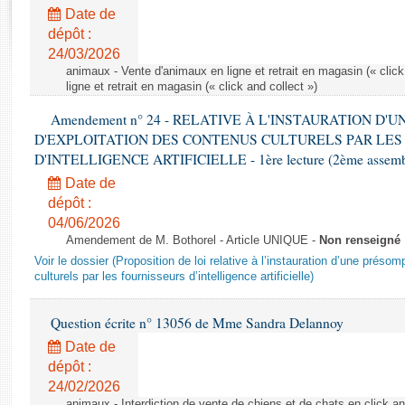
Rapports d'enquête
Date de
Rapports législatifs
dépôt :
Rapports sur l'application des lois
24/03/2026
Baromètre de l’application des lois
animaux - Vente d'animaux en ligne et retrait en magasin (« click
ligne et retrait en magasin (« click and collect »)
Amendement n° 24 - RELATIVE À L'INSTAURATION D'
Dossiers législatifs
D'EXPLOITATION DES CONTENUS CULTURELS PAR LES
Budget et sécurité sociale
D'INTELLIGENCE ARTIFICIELLE - 1ère lecture (2ème assemblé
Questions écrites et orales
Date de
Comptes rendus des débats
dépôt :
04/06/2026
Amendement de M. Bothorel - Article UNIQUE -
Non renseigné
Voir le dossier (Proposition de loi relative à l’instauration d’une présom
culturels par les fournisseurs d’intelligence artificielle)
Question écrite n° 13056 de Mme Sandra Delannoy
Date de
dépôt :
24/02/2026
animaux - Interdiction de vente de chiens et de chats en click and