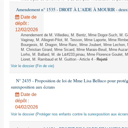
Amendement n° 1535 - DROIT À L'AIDE À MOURIR - deuxièm
Date de
dépôt :
12/02/2026
Amendement de M. Villedieu, M. Bentz, Mme Dogor-Such, M. G
Vaginay, M. Allegret-Pilot, M. Tesson, Mme Laporte, Mme Rimbe
Bourgeois, M. Dragon, Mme Ranc, Mme Joubert, Mme Lechon, M
M. Christian Girard, Mme Sicard, Mme Marais-Beuil, Mme Au
Lorho, M. Ballard, M. de L&#233;pinau, Mme Florence Goulet, 
Lioret, M. Rambaud et M. Guitton - Article 4 -
Rejeté
Voir le dossier (Fin de vie)
N° 2435 - Proposition de loi de Mme Lisa Belluco pour protége
surexposition aux écrans
Date de
dépôt :
04/02/2026
Voir le dossier (Protéger nos enfants contre la surexposition aux écran