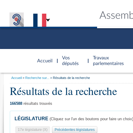
Assemb
Accèder à
la page
Vos
Travaux
Accueil
d'accueil
députés
parlementaires
Vous
Accueil
Recherche sur...
Résultats de la recherche
êtes
Résultats de la recherche
Général
ici
CONNEX
TRAVA
CONNA
DÉC
:
166588
résultats trouvés
LÉGISLATURE
(Cliquez sur l'un des boutons pour faire un choix
17e législature (X)
Précédentes législatures