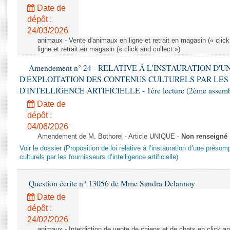
Rapports d'enquête
Date de
Rapports législatifs
dépôt :
Rapports sur l'application des lois
24/03/2026
Baromètre de l’application des lois
animaux - Vente d'animaux en ligne et retrait en magasin (« click
ligne et retrait en magasin (« click and collect »)
Amendement n° 24 - RELATIVE À L'INSTAURATION D'
Dossiers législatifs
D'EXPLOITATION DES CONTENUS CULTURELS PAR LES
Budget et sécurité sociale
D'INTELLIGENCE ARTIFICIELLE - 1ère lecture (2ème assemblé
Questions écrites et orales
Date de
Comptes rendus des débats
dépôt :
04/06/2026
Amendement de M. Bothorel - Article UNIQUE -
Non renseigné
Voir le dossier (Proposition de loi relative à l’instauration d’une présom
culturels par les fournisseurs d’intelligence artificielle)
Question écrite n° 13056 de Mme Sandra Delannoy
Date de
dépôt :
24/02/2026
animaux - Interdiction de vente de chiens et de chats en click and