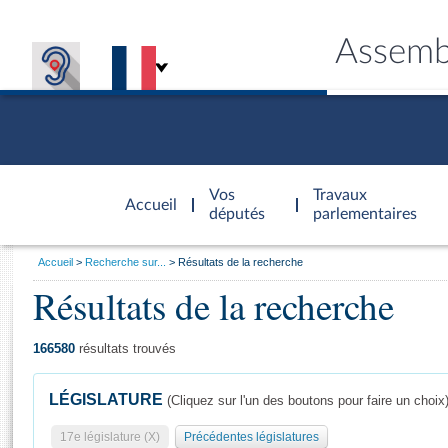
Assemb
Accèder à
la page
Vos
Travaux
Accueil
d'accueil
députés
parlementaires
Vous
Accueil
Recherche sur...
Résultats de la recherche
êtes
Résultats de la recherche
Général
ici
CONNEX
TRAVA
CONNA
DÉC
:
166580
résultats trouvés
LÉGISLATURE
(Cliquez sur l'un des boutons pour faire un choix
17e législature (X)
Précédentes législatures