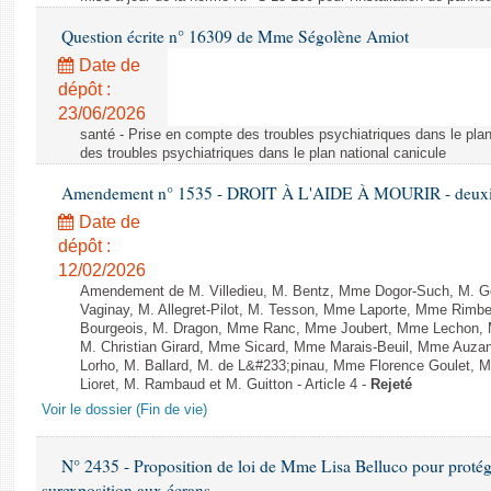
Question écrite n° 16309 de Mme Ségolène Amiot
Date de
dépôt :
23/06/2026
santé - Prise en compte des troubles psychiatriques dans le plan
des troubles psychiatriques dans le plan national canicule
Amendement n° 1535 - DROIT À L'AIDE À MOURIR - deuxièm
Date de
dépôt :
12/02/2026
Amendement de M. Villedieu, M. Bentz, Mme Dogor-Such, M. G
Vaginay, M. Allegret-Pilot, M. Tesson, Mme Laporte, Mme Rimbe
Bourgeois, M. Dragon, Mme Ranc, Mme Joubert, Mme Lechon, M
M. Christian Girard, Mme Sicard, Mme Marais-Beuil, Mme Au
Lorho, M. Ballard, M. de L&#233;pinau, Mme Florence Goulet, 
Lioret, M. Rambaud et M. Guitton - Article 4 -
Rejeté
Voir le dossier (Fin de vie)
N° 2435 - Proposition de loi de Mme Lisa Belluco pour protége
surexposition aux écrans