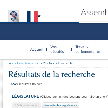
Assemb
Accèder à
la page
Vos
Travaux
Accueil
d'accueil
députés
parlementaires
Vous
Accueil
Recherche sur...
Résultats de la recherche
êtes
Résultats de la recherche
Général
ici
CONNEX
TRAVA
CONNA
DÉC
:
166579
résultats trouvés
LÉGISLATURE
(Cliquez sur l'un des boutons pour faire un choix
17e législature (X)
Précédentes législatures