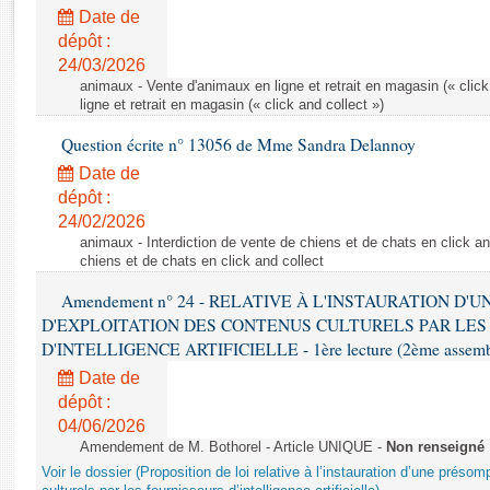
Rapports d'enquête
Date de
Rapports législatifs
dépôt :
Rapports sur l'application des lois
24/03/2026
Baromètre de l’application des lois
animaux - Vente d'animaux en ligne et retrait en magasin (« click
ligne et retrait en magasin (« click and collect »)
Question écrite n° 13056 de Mme Sandra Delannoy
Dossiers législatifs
Date de
Budget et sécurité sociale
dépôt :
Questions écrites et orales
24/02/2026
Comptes rendus des débats
animaux - Interdiction de vente de chiens et de chats en click and
chiens et de chats en click and collect
Amendement n° 24 - RELATIVE À L'INSTAURATION D'
D'EXPLOITATION DES CONTENUS CULTURELS PAR LES
D'INTELLIGENCE ARTIFICIELLE - 1ère lecture (2ème assemblé
Date de
dépôt :
04/06/2026
Amendement de M. Bothorel - Article UNIQUE -
Non renseigné
Voir le dossier (Proposition de loi relative à l’instauration d’une présom