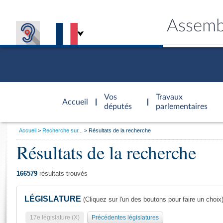
Assemb
Accèder à
la page
Vos
Travaux
Accueil
d'accueil
députés
parlementaires
Vous
Accueil
Recherche sur...
Résultats de la recherche
êtes
Résultats de la recherche
Général
ici
CONNEX
TRAVA
CONNA
DÉC
:
166579
résultats trouvés
LÉGISLATURE
(Cliquez sur l'un des boutons pour faire un choix
17e législature (X)
Précédentes législatures