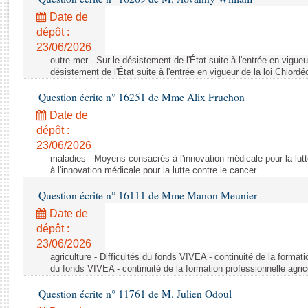
Rapports d'enquête
Date de
Rapports législatifs
dépôt :
Rapports sur l'application des lois
23/06/2026
Baromètre de l’application des lois
outre-mer - Sur le désistement de l'État suite à l'entrée en vigueu
désistement de l'État suite à l'entrée en vigueur de la loi Chlord
Dossiers législatifs
Question écrite n° 16251 de Mme Alix Fruchon
Budget et sécurité sociale
Date de
Questions écrites et orales
dépôt :
23/06/2026
Comptes rendus des débats
maladies - Moyens consacrés à l'innovation médicale pour la lut
à l'innovation médicale pour la lutte contre le cancer
Question écrite n° 16111 de Mme Manon Meunier
Date de
dépôt :
23/06/2026
agriculture - Difficultés du fonds VIVEA - continuité de la formatio
du fonds VIVEA - continuité de la formation professionnelle agric
Question écrite n° 11761 de M. Julien Odoul